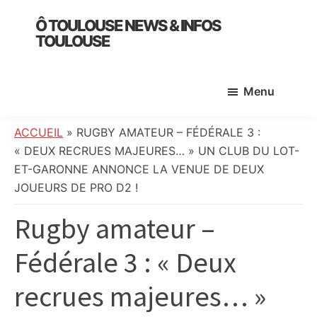
Skip
Skip
Skip
Ô TOULOUSE NEWS & INFOS
to
to
to
TOULOUSE
main
primary
footer
essentiel
content
sidebar
de
Menu
l’actualité
toulousaine
:
ACCUEIL
»
RUGBY AMATEUR – FÉDÉRALE 3 :
info
« DEUX RECRUES MAJEURES… » UN CLUB DU LOT-
locale,
ET-GARONNE ANNONCE LA VENUE DE DEUX
société,
JOUEURS DE PRO D2 !
culture,
Rugby amateur –
politique,
météo,
Fédérale 3 : « Deux
faits
divers
recrues majeures… »
et
initiatives