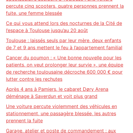
percute cinq scooters, quatre personnes prennent la
fuite, une femme blessée
Ce qui vous attend lors des nocturnes de la Cité de
l’espace à Toulouse jusqu’au 20 août
Toulouse : laissés seuls par leur mère, deux enfants
de 7 et 9 ans mettent le feu à l’appartement familial
Cancer du poumon : « Une bonne nouvelle pour les
patients, on veut prolonger leur survie », une équipe
de recherche toulousaine décroche 600 000 € pour
lutter contre les rechutes
Après 4 ans à Pamiers, le cabaret Døry Arena
déménage à Saverdun et voit plus grand
Une voiture percute violemment des véhicules en
stationnement, une passagère blessée, les autres
prennent la fuite
Garage, atelier et poste de commandement : aux