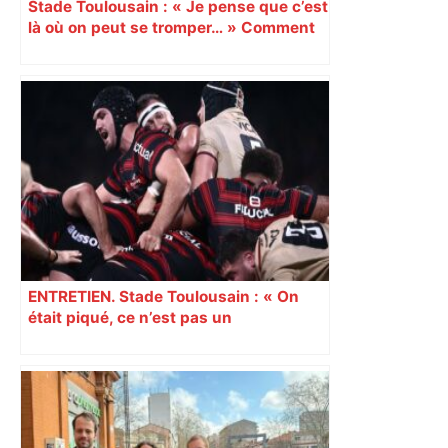
Stade Toulousain : « Je pense que c’est
là où on peut se tromper… » Comment
le staff gère le cas Antoine Dupont et la
délicate gestion de l’effectif à
l’approche de la fin du Top 14 ?
ENTRETIEN. Stade Toulousain : « On
était piqué, ce n’est pas un
mensonge » Clément Vergé revient sur
la semaine délicate de Toulouse