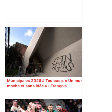
ENTRETIEN. Municipales 2026 à
Toulouse : sous le feu des critiques,
Briançon assume son alliance avec
Piquemal, "ce n’est pas un accord de
postes" – ladepeche.fr
Municipales 2026 à Toulouse. « Un mur
moche et sans idée » : François
Piquemal (LFI), un détracteur de plus
du nouvel accueil du musée des
Augustins