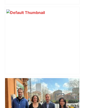
Capilla en bleu ciel pour combien de
temps encore ? Toulouse et l'UBB aux
aguets – Rugbynistere