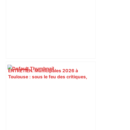
ENTRETIEN. Municipales 2026 à
Toulouse : sous le feu des critiques,
Briançon assume son alliance avec
Piquemal, "ce n’est pas un accord de
postes" – ladepeche.fr