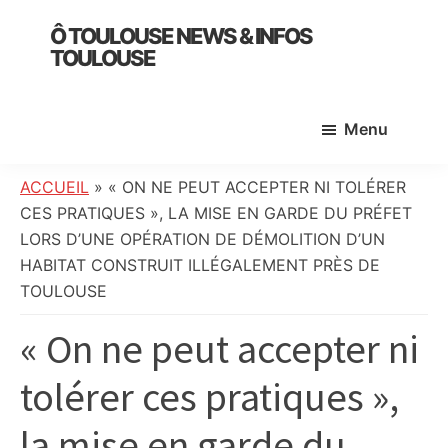
Skip
Skip
Skip
Ô TOULOUSE NEWS & INFOS
to
to
to
TOULOUSE
main
primary
footer
essentiel
content
sidebar
de
Menu
l’actualité
toulousaine
:
ACCUEIL
»
« ON NE PEUT ACCEPTER NI TOLÉRER
info
CES PRATIQUES », LA MISE EN GARDE DU PRÉFET
locale,
LORS D’UNE OPÉRATION DE DÉMOLITION D’UN
société,
HABITAT CONSTRUIT ILLÉGALEMENT PRÈS DE
culture,
TOULOUSE
politique,
« On ne peut accepter ni
météo,
faits
tolérer ces pratiques »,
divers
et
la mise en garde du
initiatives