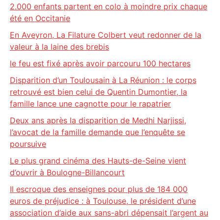
2.000 enfants partent en colo à moindre prix chaque
été en Occitanie
En Aveyron, La Filature Colbert veut redonner de la
valeur à la laine des brebis
le feu est fixé après avoir parcouru 100 hectares
Disparition d’un Toulousain à La Réunion : le corps
retrouvé est bien celui de Quentin Dumontier, la
famille lance une cagnotte pour le rapatrier
Deux ans après la disparition de Medhi Narjissi,
l’avocat de la famille demande que l’enquête se
poursuive
Le plus grand cinéma des Hauts-de-Seine vient
d’ouvrir à Boulogne-Billancourt
Il escroque des enseignes pour plus de 184 000
euros de préjudice : à Toulouse, le président d’une
association d’aide aux sans-abri dépensait l’argent au