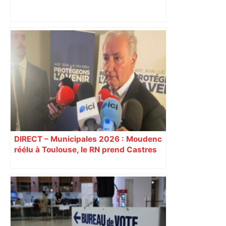
"Quand l’état d’esprit est bon, le rugby
devient plus simple" : Cros revient sur
la victoire au Vélodrome – Rugbyrama
DIRECT – Municipales 2026 : Moudenc
réélu à Toulouse, le RN prend Castres
et Carcassonne