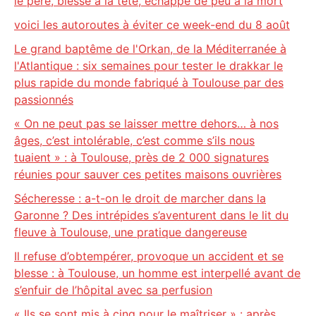
le père, blessé à la tête, échappe de peu à la mort
voici les autoroutes à éviter ce week-end du 8 août
Le grand baptême de l'Orkan, de la Méditerranée à
l'Atlantique : six semaines pour tester le drakkar le
plus rapide du monde fabriqué à Toulouse par des
passionnés
« On ne peut pas se laisser mettre dehors… à nos
âges, c’est intolérable, c’est comme s’ils nous
tuaient » : à Toulouse, près de 2 000 signatures
réunies pour sauver ces petites maisons ouvrières
Sécheresse : a-t-on le droit de marcher dans la
Garonne ? Des intrépides s’aventurent dans le lit du
fleuve à Toulouse, une pratique dangereuse
Il refuse d’obtempérer, provoque un accident et se
blesse : à Toulouse, un homme est interpellé avant de
s’enfuir de l’hôpital avec sa perfusion
« Ils se sont mis à cinq pour le maîtriser » : après