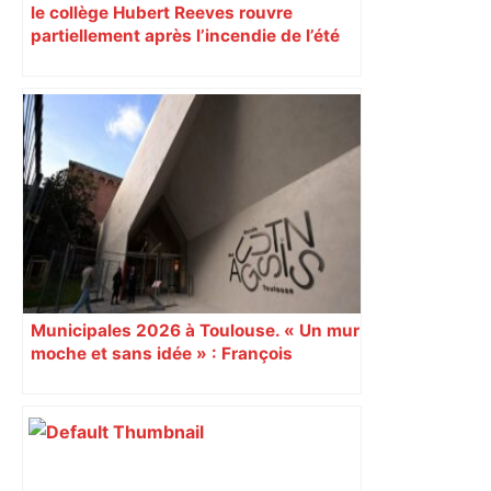
le collège Hubert Reeves rouvre
partiellement après l’incendie de l’été
Municipales 2026 à Toulouse. « Un mur
moche et sans idée » : François
Piquemal (LFI), un détracteur de plus
du nouvel accueil du musée des
Augustins