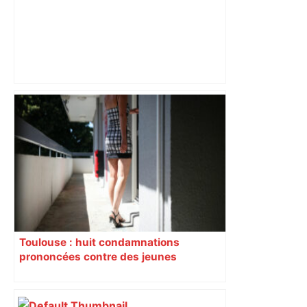
Bilan du marché du logement neuf :
une lueur d'espoir pour l'immobilier à
Toulouse ? – Actu.fr
Toulouse : huit condamnations
prononcées contre des jeunes
impliqués dans la prostitution
d’adolescentes