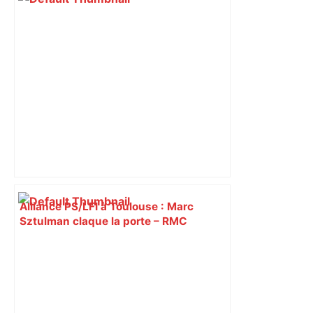
Alliance PS/LFI à Toulouse : Marc
Sztulman claque la porte – RMC