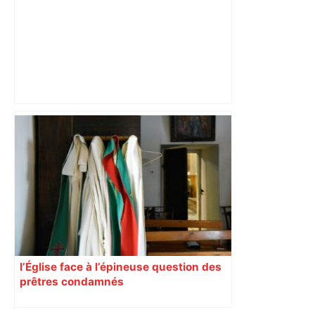
Près de Toulouse : dans cette zone
économique, un axe majeur va être
fermé en fin de soirée, voici les
déviations – Actu.fr
l’Église face à l’épineuse question des
prêtres condamnés