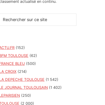
classement actualisé en continu.
Rechercher
sur
ce
site
ACTU.FR
(152)
BFM TOULOUSE
(62)
FRANCE BLEU
(500)
LA CROIX
(214)
LA DEPECHE TOULOUSE
(1 542)
LE JOURNAL TOULOUSAIN
(1 402)
LEPARISIEN
(250)
TOULOUSE
(2 000)