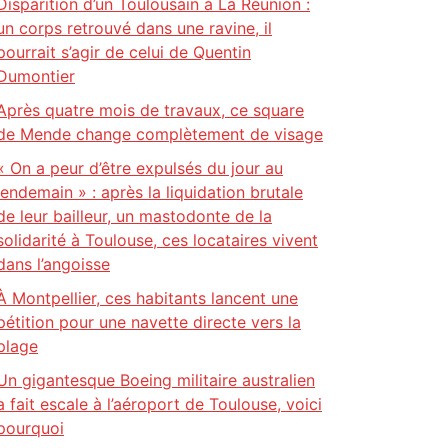
Disparition d’un Toulousain à La Réunion :
un corps retrouvé dans une ravine, il
pourrait s’agir de celui de Quentin
Dumontier
Après quatre mois de travaux, ce square
de Mende change complètement de visage
« On a peur d’être expulsés du jour au
lendemain » : après la liquidation brutale
de leur bailleur, un mastodonte de la
solidarité à Toulouse, ces locataires vivent
dans l’angoisse
À Montpellier, ces habitants lancent une
pétition pour une navette directe vers la
plage
Un gigantesque Boeing militaire australien
a fait escale à l’aéroport de Toulouse, voici
pourquoi