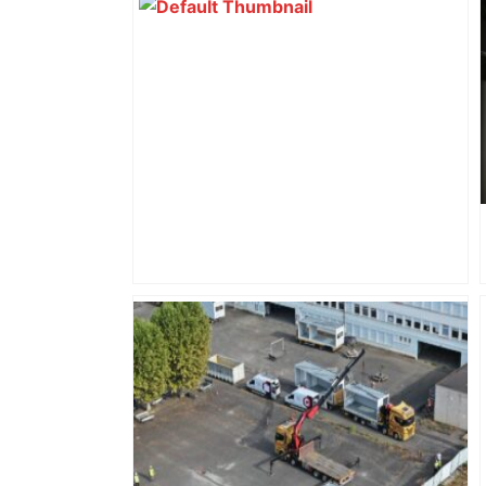
« Rien d'inquiétant » pour Guillaume
Restes, le gardien de Toulouse, après
sa sortie à Metz – L'Équipe