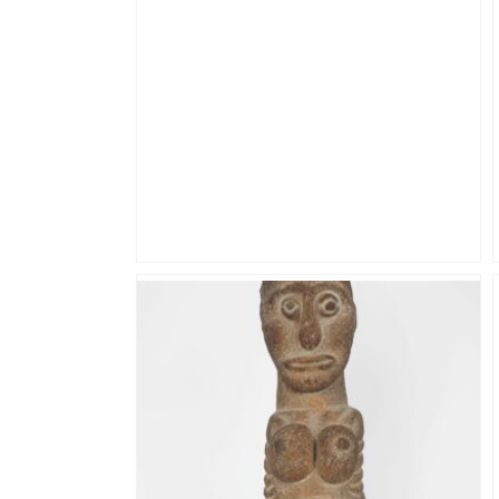
Si vous prenez le tram à Toulouse,
attention : la ligne T1 sera à l’arrêt trois
soirs cette semaine, voici les
alternatives – ladepeche.fr