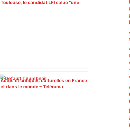
Toulouse, le candidat LFI salue "une
dynamique qui nous oblige à la
responsabilité" – Franceinfo
Actus et critiques culturelles en France
et dans le monde – Télérama