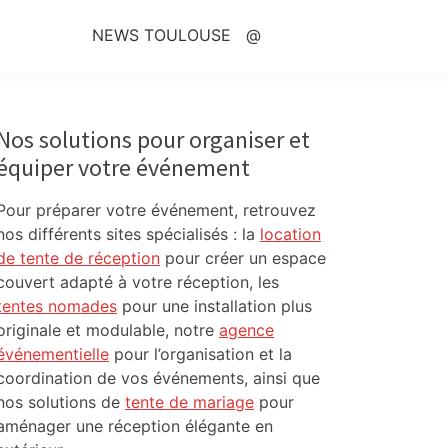
NEWS TOULOUSE
@
Primary
Sidebar
Nos solutions pour organiser et
équiper votre événement
Pour préparer votre événement, retrouvez
nos différents sites spécialisés : la
location
de tente de réception
pour créer un espace
couvert adapté à votre réception, les
tentes nomades
pour une installation plus
originale et modulable, notre
agence
événementielle
pour l’organisation et la
coordination de vos événements, ainsi que
nos solutions de
tente de mariage
pour
aménager une réception élégante en