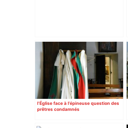
Près de Toulouse : dans cette zone
économique, un axe majeur va être
fermé en fin de soirée, voici les
déviations – Actu.fr
l’Église face à l’épineuse question des
prêtres condamnés