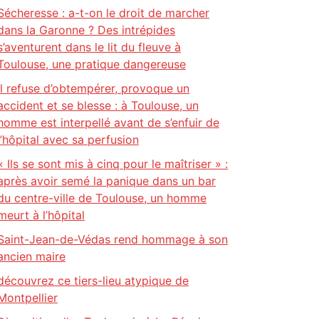
Sécheresse : a-t-on le droit de marcher
dans la Garonne ? Des intrépides
s’aventurent dans le lit du fleuve à
Toulouse, une pratique dangereuse
Il refuse d’obtempérer, provoque un
accident et se blesse : à Toulouse, un
homme est interpellé avant de s’enfuir de
l’hôpital avec sa perfusion
« Ils se sont mis à cinq pour le maîtriser » :
après avoir semé la panique dans un bar
du centre-ville de Toulouse, un homme
meurt à l’hôpital
Saint-Jean-de-Védas rend hommage à son
ancien maire
découvrez ce tiers-lieu atypique de
Montpellier