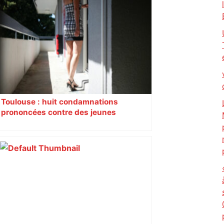
Toulouse : huit condamnations
prononcées contre des jeunes
impliqués dans la prostitution
d’adolescentes