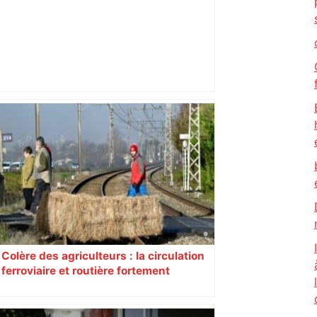
Bilan du marché du logement neuf :
une lueur d'espoir pour l'immobilier à
Toulouse ? – Actu.fr
Colère des agriculteurs : la circulation
ferroviaire et routière fortement
perturbée en Haute-Garonne, l’A61
bloquée