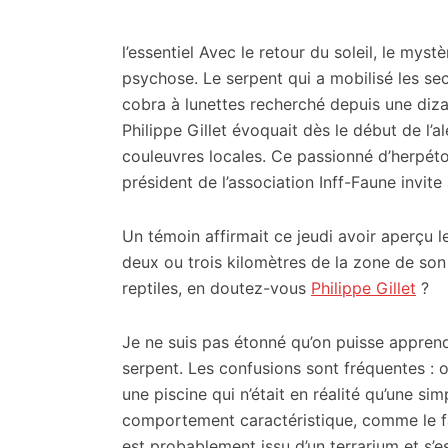
citoyennes
l’essentiel
Avec le retour du soleil, le myst
psychose. Le serpent qui a mobilisé les sec
cobra à lunettes recherché depuis une diza
Philippe Gillet évoquait dès le début de l’a
couleuvres locales. Ce passionné d’herpét
président de l’association Inff-Faune invite
Un témoin affirmait ce jeudi avoir aperçu 
deux ou trois kilomètres de la zone de son 
reptiles, en doutez-vous
Philippe Gillet
?
Je ne suis pas étonné qu’on puisse apprendre
serpent. Les confusions sont fréquentes : 
une piscine qui n’était en réalité qu’une 
comportement caractéristique, comme le fai
est probablement issu d’un terrarium et s’es