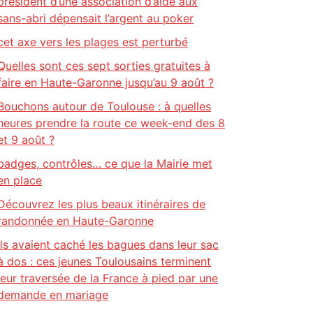
président d’une association d’aide aux
sans-abri dépensait l’argent au poker
cet axe vers les plages est perturbé
Quelles sont ces sept sorties gratuites à
faire en Haute-Garonne jusqu’au 9 août ?
Bouchons autour de Toulouse : à quelles
heures prendre la route ce week-end des 8
et 9 août ?
badges, contrôles… ce que la Mairie met
en place
Découvrez les plus beaux itinéraires de
randonnée en Haute-Garonne
Ils avaient caché les bagues dans leur sac
à dos : ces jeunes Toulousains terminent
leur traversée de la France à pied par une
demande en mariage