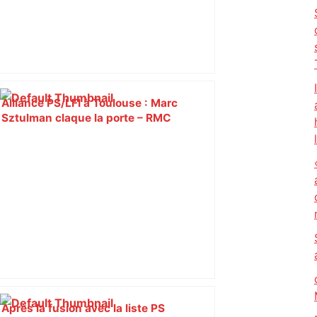
Alliance PS/LFI à Toulouse : Marc
Sztulman claque la porte – RMC
Après la fusion avec la liste PS