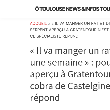
Skip
Skip
Skip
Skip
Ô TOULOUSE NEWS & INFOS TO
to
to
to
to
essentiel
primary
main
primary
footer
de
navigation
content
sidebar
ACCUEIL
»
« IL VA MANGER UN RAT ET D
l’actualité
SERPENT APERÇU À GRATENTOUR N’EST 
toulousaine
CE SPÉCIALISTE RÉPOND
:
« Il va manger un r
info
locale,
une semaine » : pou
société,
culture,
aperçu à Gratentour
politique,
météo,
cobra de Castelgines
faits
divers
répond
et
initiatives