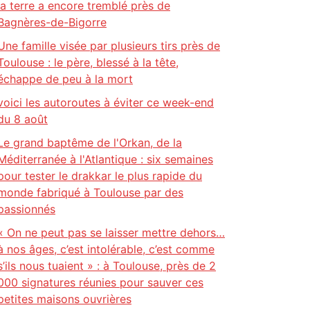
la terre a encore tremblé près de
Bagnères-de-Bigorre
Une famille visée par plusieurs tirs près de
Toulouse : le père, blessé à la tête,
échappe de peu à la mort
voici les autoroutes à éviter ce week-end
du 8 août
Le grand baptême de l'Orkan, de la
Méditerranée à l'Atlantique : six semaines
pour tester le drakkar le plus rapide du
monde fabriqué à Toulouse par des
passionnés
« On ne peut pas se laisser mettre dehors…
à nos âges, c’est intolérable, c’est comme
s’ils nous tuaient » : à Toulouse, près de 2
000 signatures réunies pour sauver ces
petites maisons ouvrières