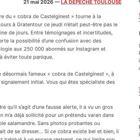
21 mai 2026
—
LA DEPECHE TOULOUSE
ère du « cobra de Castelginest » tourne à la
ours à Gratentour ce jeudi n’était peut-être pas le
ine de jours. Entre témoignages et incertitudes,
lerte la possibilité d’une confusion avec des
ologie aux 250 000 abonnés sur Instagram et
 à éviter toute panique.
le désormais fameux « cobra de Castelginest », à
signalement initial. Vous qui êtes spécialiste des
 qu’il s’agit d’une fausse alerte, il a vu un gros
on m’a déjà sollicité pour un prétendu varan dans
simple salamandre. Sans photos probantes ou
t de se dresser… Si ce cobra existe bel et bien, il
t habitué à un espace restreint, ce qui limite son