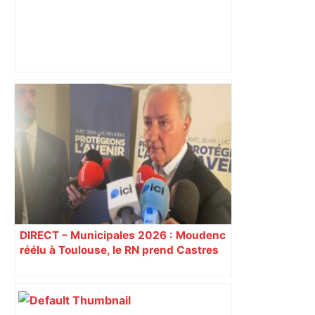
Après la fusion avec la liste PS
Toulouse, le candidat LFI salue "une
dynamique qui nous oblige à la
responsabilité" – Franceinfo
DIRECT – Municipales 2026 : Moudenc
réélu à Toulouse, le RN prend Castres
et Carcassonne