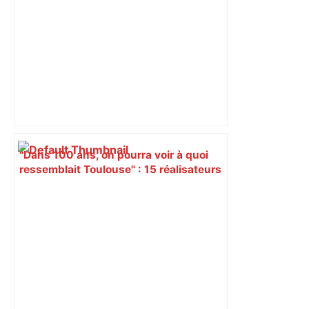
"Dans 100 ans, on pourra voir à quoi
ressemblait Toulouse" : 15 réalisateurs
ont filmé la ville pendant 24 heures –
ladepeche.fr