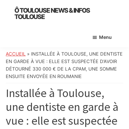
Skip
Skip
Skip
Ô TOULOUSE NEWS & INFOS
to
to
to
TOULOUSE
main
primary
footer
essentiel
content
sidebar
de
Menu
l’actualité
toulousaine
:
ACCUEIL
»
INSTALLÉE À TOULOUSE, UNE DENTISTE
info
EN GARDE À VUE : ELLE EST SUSPECTÉE D’AVOIR
locale,
DÉTOURNÉ 330 000 € DE LA CPAM, UNE SOMME
société,
ENSUITE ENVOYÉE EN ROUMANIE
culture,
Installée à Toulouse,
politique,
météo,
une dentiste en garde à
faits
divers
vue : elle est suspectée
et
initiatives