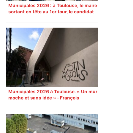
Municipales 2026 : à Toulouse, le maire
sortant en tête au 1er tour, le candidat
insoumis crée la surprise
Municipales 2026 à Toulouse. « Un mur
moche et sans idée » : François
Piquemal (LFI), un détracteur de plus
du nouvel accueil du musée des
Augustins