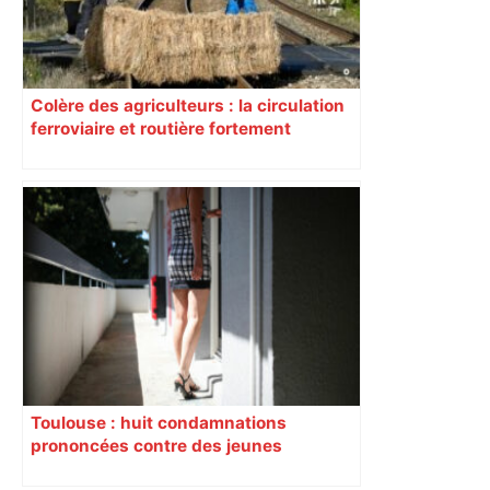
Colère des agriculteurs : la circulation
ferroviaire et routière fortement
perturbée en Haute-Garonne, l’A61
bloquée
Toulouse : huit condamnations
prononcées contre des jeunes
impliqués dans la prostitution