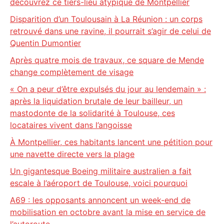
découvrez ce tiers-lieu atypique de Montpellier
Disparition d’un Toulousain à La Réunion : un corps
retrouvé dans une ravine, il pourrait s’agir de celui de
Quentin Dumontier
Après quatre mois de travaux, ce square de Mende
change complètement de visage
« On a peur d’être expulsés du jour au lendemain » :
après la liquidation brutale de leur bailleur, un
mastodonte de la solidarité à Toulouse, ces
locataires vivent dans l’angoisse
À Montpellier, ces habitants lancent une pétition pour
une navette directe vers la plage
Un gigantesque Boeing militaire australien a fait
escale à l’aéroport de Toulouse, voici pourquoi
A69 : les opposants annoncent un week-end de
mobilisation en octobre avant la mise en service de