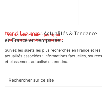
Primary
trend-live.com
: Actualités & Tendance
"Un souvenir à vie" : pourquoi
en France en temps réel.
Sidebar
Toulouse-Grenoble va marquer
l’histoire du rugby féminin dimanche –
Suivez les sujets les plus recherchés en France et les
Actu.fr
actualités associées : informations factuelles, sources
et classement actualisé en continu.
Rechercher
sur
ce
site