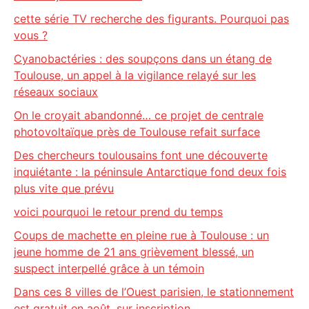
cette série TV recherche des figurants. Pourquoi pas
vous ?
Cyanobactéries : des soupçons dans un étang de
Toulouse, un appel à la vigilance relayé sur les
réseaux sociaux
On le croyait abandonné… ce projet de centrale
photovoltaïque près de Toulouse refait surface
Des chercheurs toulousains font une découverte
inquiétante : la péninsule Antarctique fond deux fois
plus vite que prévu
voici pourquoi le retour prend du temps
Coups de machette en pleine rue à Toulouse : un
jeune homme de 21 ans grièvement blessé, un
suspect interpellé grâce à un témoin
Dans ces 8 villes de l’Ouest parisien, le stationnement
est gratuit en août, sur inscription