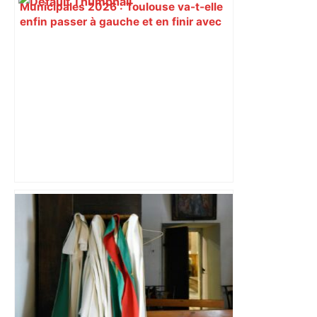
Municipales 2026 : Toulouse va-t-elle
enfin passer à gauche et en finir avec
son « anomalie » ? – L'Humanité
"C’est l’une des plus fortes
fréquentations du circuit" : Toulouse
est-elle la capitale du poker amateur –
ladepeche.fr