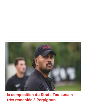
Un homme allongé sur les rails : il
meurt percuté par un train, le trafic
ferroviaire à l’arrêt dans le Lauragais,
au sud de Toulouse – ladepeche.fr
la composition du Stade Toulousain
très remaniée à Perpignan