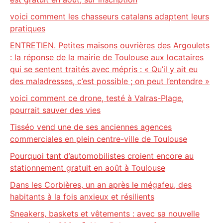
voici comment les chasseurs catalans adaptent leurs
pratiques
ENTRETIEN. Petites maisons ouvrières des Argoulets
: la réponse de la mairie de Toulouse aux locataires
qui se sentent traités avec mépris : « Qu’il y ait eu
des maladresses, c’est possible ; on peut l’entendre »
voici comment ce drone, testé à Valras-Plage,
pourrait sauver des vies
Tisséo vend une de ses anciennes agences
commerciales en plein centre-ville de Toulouse
Pourquoi tant d’automobilistes croient encore au
stationnement gratuit en août à Toulouse
Dans les Corbières, un an après le mégafeu, des
habitants à la fois anxieux et résilients
Sneakers, baskets et vêtements : avec sa nouvelle