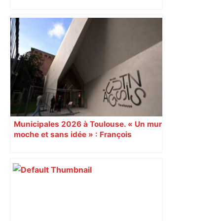
Près de Toulouse : dans cette zone
économique, un axe majeur va être
fermé en fin de soirée, voici les
déviations – Actu.fr
Municipales 2026 à Toulouse. « Un mur
moche et sans idée » : François
Piquemal (LFI), un détracteur de plus
du nouvel accueil du musée des
Augustins