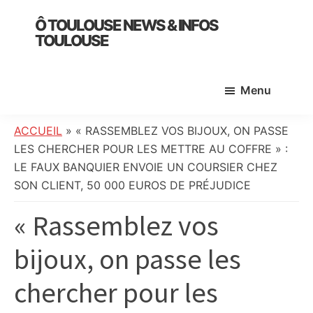
Skip
Skip
Skip
Ô TOULOUSE NEWS & INFOS
to
to
to
TOULOUSE
main
primary
footer
essentiel
content
sidebar
de
Menu
l’actualité
toulousaine
:
ACCUEIL
»
« RASSEMBLEZ VOS BIJOUX, ON PASSE
info
LES CHERCHER POUR LES METTRE AU COFFRE » :
locale,
LE FAUX BANQUIER ENVOIE UN COURSIER CHEZ
société,
SON CLIENT, 50 000 EUROS DE PRÉJUDICE
culture,
« Rassemblez vos
politique,
météo,
bijoux, on passe les
faits
divers
chercher pour les
et
initiatives