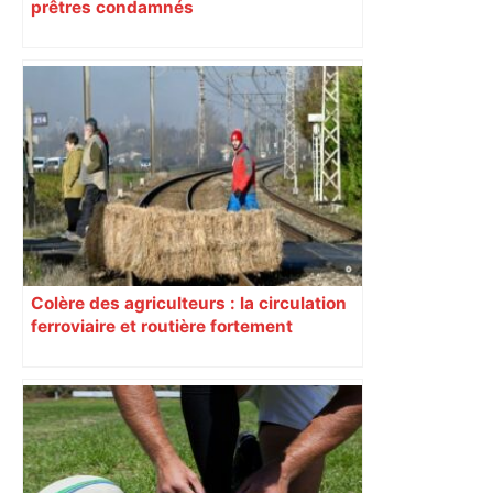
prêtres condamnés
Colère des agriculteurs : la circulation
ferroviaire et routière fortement
perturbée en Haute-Garonne, l’A61
bloquée