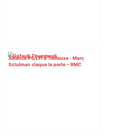
Alliance PS/LFI à Toulouse : Marc
Sztulman claque la porte – RMC