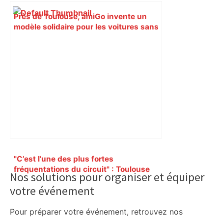
Près de Toulouse, amiGo invente un
modèle solidaire pour les voitures sans
permis – Roole Média
Primary
"C’est l’une des plus fortes
Sidebar
fréquentations du circuit" : Toulouse
Nos solutions pour organiser et équiper
est-elle la capitale du poker amateur –
votre événement
ladepeche.fr
Pour préparer votre événement, retrouvez nos