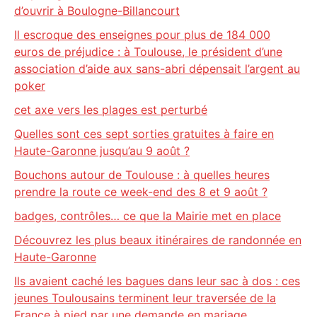
d’ouvrir à Boulogne-Billancourt
Il escroque des enseignes pour plus de 184 000
euros de préjudice : à Toulouse, le président d’une
association d’aide aux sans-abri dépensait l’argent au
poker
cet axe vers les plages est perturbé
Quelles sont ces sept sorties gratuites à faire en
Haute-Garonne jusqu’au 9 août ?
Bouchons autour de Toulouse : à quelles heures
prendre la route ce week-end des 8 et 9 août ?
badges, contrôles… ce que la Mairie met en place
Découvrez les plus beaux itinéraires de randonnée en
Haute-Garonne
Ils avaient caché les bagues dans leur sac à dos : ces
jeunes Toulousains terminent leur traversée de la
France à pied par une demande en mariage