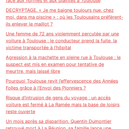
face aux normes et aux plaintes à Toulouse
DECRYPTAGE. « Je me baigne toujours nue, chez
moi, dans ma piscine » : où les Toulousains préfèrent-
ils enlever le maillot ?
Une femme de 72 ans violemment percutée par une
voiture à Toulouse : le conducteur prend la fuite, la
victime transportée à l’hôpital
Agression à la machette en pleine rue à Toulouse : le
suspect est mis en examen pour tentative de
meurtre, mais laissé libre
Pourquoi Toulouse revit l’effervescence des Années
Folles grâce à l’Envol des Pionniers ?
Risque d’intrusion de gens du voyage : un accès
voiture est fermé à La Ramée mais la base de loisirs
reste ouverte
Un mois après sa disparition, Quentin Dumontier
retrouvé mort à La Réunion, sa famille lance une