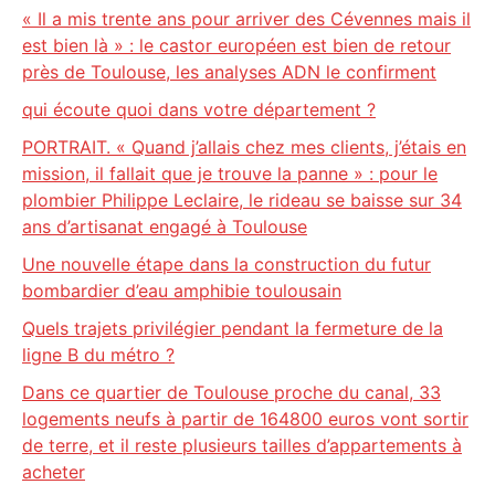
« Il a mis trente ans pour arriver des Cévennes mais il
est bien là » : le castor européen est bien de retour
près de Toulouse, les analyses ADN le confirment
qui écoute quoi dans votre département ?
PORTRAIT. « Quand j’allais chez mes clients, j’étais en
mission, il fallait que je trouve la panne » : pour le
plombier Philippe Leclaire, le rideau se baisse sur 34
ans d’artisanat engagé à Toulouse
Une nouvelle étape dans la construction du futur
bombardier d’eau amphibie toulousain
Quels trajets privilégier pendant la fermeture de la
ligne B du métro ?
Dans ce quartier de Toulouse proche du canal, 33
logements neufs à partir de 164800 euros vont sortir
de terre, et il reste plusieurs tailles d’appartements à
acheter