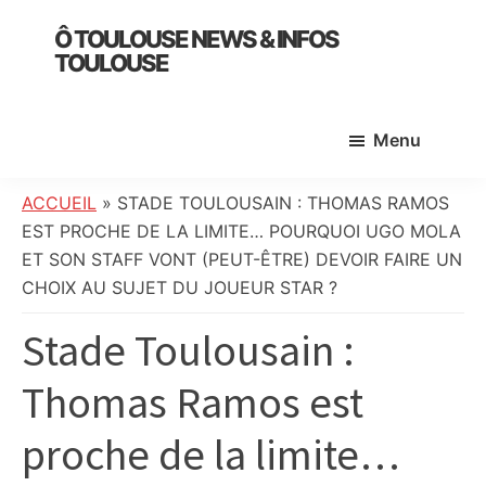
Skip
Skip
Skip
Ô TOULOUSE NEWS & INFOS
to
to
to
TOULOUSE
main
primary
footer
essentiel
content
sidebar
de
Menu
l’actualité
toulousaine
:
ACCUEIL
»
STADE TOULOUSAIN : THOMAS RAMOS
info
EST PROCHE DE LA LIMITE… POURQUOI UGO MOLA
locale,
ET SON STAFF VONT (PEUT-ÊTRE) DEVOIR FAIRE UN
société,
CHOIX AU SUJET DU JOUEUR STAR ?
culture,
Stade Toulousain :
politique,
météo,
Thomas Ramos est
faits
divers
proche de la limite…
et
initiatives