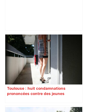
« Rien d'inquiétant » pour Guillaume
Restes, le gardien de Toulouse, après
sa sortie à Metz – L'Équipe
Toulouse : huit condamnations
prononcées contre des jeunes
impliqués dans la prostitution
d’adolescentes