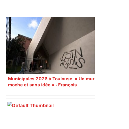
[Direct] Le premier tour des élections
municipales à Toulouse et en Haute‐
Garonne – Mediacités
Municipales 2026 à Toulouse. « Un mur
moche et sans idée » : François
Piquemal (LFI), un détracteur de plus
du nouvel accueil du musée des
Augustins