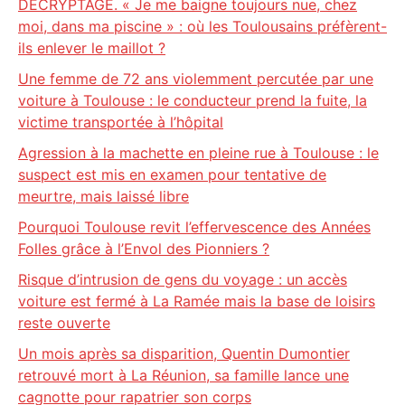
DECRYPTAGE. « Je me baigne toujours nue, chez
moi, dans ma piscine » : où les Toulousains préfèrent-
ils enlever le maillot ?
Une femme de 72 ans violemment percutée par une
voiture à Toulouse : le conducteur prend la fuite, la
victime transportée à l’hôpital
Agression à la machette en pleine rue à Toulouse : le
suspect est mis en examen pour tentative de
meurtre, mais laissé libre
Pourquoi Toulouse revit l’effervescence des Années
Folles grâce à l’Envol des Pionniers ?
Risque d’intrusion de gens du voyage : un accès
voiture est fermé à La Ramée mais la base de loisirs
reste ouverte
Un mois après sa disparition, Quentin Dumontier
retrouvé mort à La Réunion, sa famille lance une
cagnotte pour rapatrier son corps