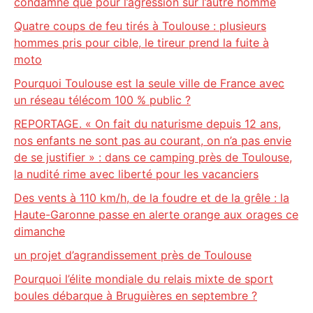
condamné que pour l’agression sur l’autre homme
Quatre coups de feu tirés à Toulouse : plusieurs
hommes pris pour cible, le tireur prend la fuite à
moto
Pourquoi Toulouse est la seule ville de France avec
un réseau télécom 100 % public ?
REPORTAGE. « On fait du naturisme depuis 12 ans,
nos enfants ne sont pas au courant, on n’a pas envie
de se justifier » : dans ce camping près de Toulouse,
la nudité rime avec liberté pour les vacanciers
Des vents à 110 km/h, de la foudre et de la grêle : la
Haute-Garonne passe en alerte orange aux orages ce
dimanche
un projet d’agrandissement près de Toulouse
Pourquoi l’élite mondiale du relais mixte de sport
boules débarque à Bruguières en septembre ?