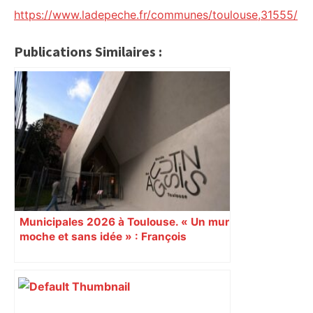
https://www.ladepeche.fr/communes/toulouse,31555/
Publications Similaires :
Municipales 2026 à Toulouse. « Un mur
moche et sans idée » : François
Piquemal (LFI), un détracteur de plus
du nouvel accueil du musée des
Augustins