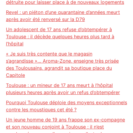
détruite pour laisser place à de nouveaux logements
Revel : un piéton d’une quarantaine d’années meurt
après avoir été renversé sur la D79
Un adolescent de 17 ans refuse d’obtempérer à
Toulouse : il décède quelques heures plus tard à
l’hôpital
« Je suis très contente que le magasin
s’agrandisse »… Aroma-Zone, enseigne très prisée
des Toulousains, agrandit sa boutique place du
Capitole
Toulouse : un mineur de 17 ans meurt à l’hôpital
plusieurs heures après avoir un refus d’obtempérer
Pourquoi Toulouse déploie des moyens exceptionnels
contre les moustiques cet été ?
Un jeune homme de 19 ans frappe son ex-compagne
et son nouveau conjoint à Toulouse : il n’est