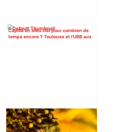
Capilla en bleu ciel pour combien de
temps encore ? Toulouse et l'UBB aux
aguets – Rugbynistere
À Toulouse, une méga fête brésilienne
se prépare dans un quartier –
ladepeche.fr