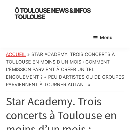
Skip
Skip
Skip
Ô TOULOUSE NEWS & INFOS
to
to
to
TOULOUSE
main
primary
footer
essentiel
content
sidebar
de
Menu
l’actualité
toulousaine
:
ACCUEIL
»
STAR ACADEMY. TROIS CONCERTS À
info
TOULOUSE EN MOINS D’UN MOIS : COMMENT
locale,
L’ÉMISSION PARVIENT À CRÉER UN TEL
société,
ENGOUEMENT ? « PEU D’ARTISTES OU DE GROUPES
culture,
PARVIENNENT À TOURNER AUTANT »
politique,
Star Academy. Trois
météo,
faits
concerts à Toulouse en
divers
et
moins d’un mois :
initiatives