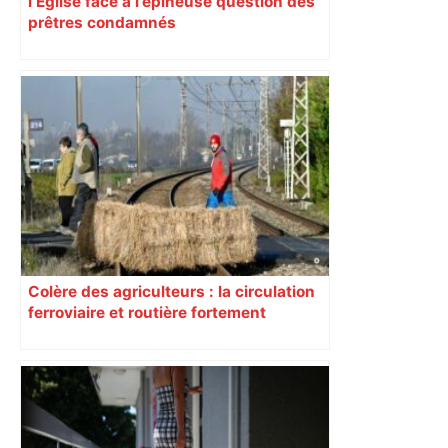
l’Église face à l’épineuse question des
prêtres condamnés
Colère des agriculteurs : la circulation
ferroviaire et routière fortement
perturbée en Haute-Garonne, l’A61
bloquée