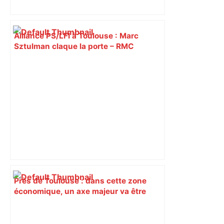
Alliance PS/LFI à Toulouse : Marc
Sztulman claque la porte – RMC
Près de Toulouse : dans cette zone
économique, un axe majeur va être
fermé en fin de soirée, voici les
déviations – Actu.fr