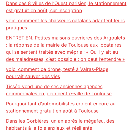
Dans ces 8 villes de l’Ouest parisien, le stationnement
est gratuit en août, sur inscription
voici comment les chasseurs catalans adaptent leurs
pratiques
ENTRETIEN. Petites maisons ouvrières des Argoulets
: la réponse de la mairie de Toulouse aux locataires
qui se sentent traités avec mépris : « Qu’il y ait eu
des maladresses, c’est possible ; on peut l’entendre »
voici comment ce drone, testé à Valras-Plage,
pourrait sauver des vies
Tisséo vend une de ses anciennes agences
commerciales en plein centre-ville de Toulouse
Pourquoi tant d’automobilistes croient encore au
stationnement gratuit en août à Toulouse
Dans les Corbières, un an après le mégafeu, des
habitants à la fois anxieux et résilients