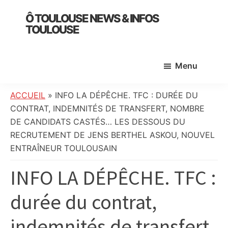
Skip
Skip
Skip
Ô TOULOUSE NEWS & INFOS
to
to
to
TOULOUSE
main
primary
footer
essentiel
content
sidebar
de
Menu
l’actualité
toulousaine
:
ACCUEIL
»
INFO LA DÉPÊCHE. TFC : DURÉE DU
info
CONTRAT, INDEMNITÉS DE TRANSFERT, NOMBRE
locale,
DE CANDIDATS CASTÉS… LES DESSOUS DU
société,
RECRUTEMENT DE JENS BERTHEL ASKOU, NOUVEL
culture,
ENTRAÎNEUR TOULOUSAIN
politique,
INFO LA DÉPÊCHE. TFC :
météo,
faits
durée du contrat,
divers
et
indemnités de transfert,
initiatives