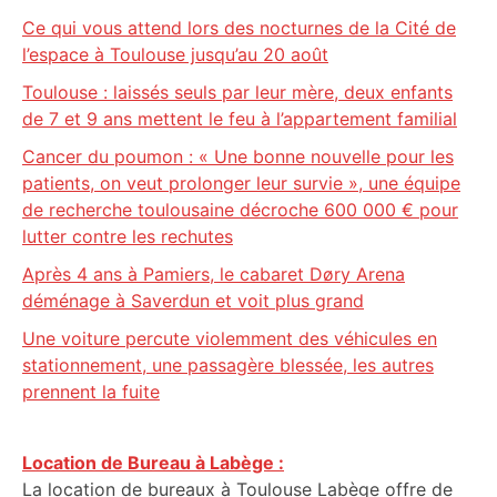
Ce qui vous attend lors des nocturnes de la Cité de
l’espace à Toulouse jusqu’au 20 août
Toulouse : laissés seuls par leur mère, deux enfants
de 7 et 9 ans mettent le feu à l’appartement familial
Cancer du poumon : « Une bonne nouvelle pour les
patients, on veut prolonger leur survie », une équipe
de recherche toulousaine décroche 600 000 € pour
lutter contre les rechutes
Après 4 ans à Pamiers, le cabaret Døry Arena
déménage à Saverdun et voit plus grand
Une voiture percute violemment des véhicules en
stationnement, une passagère blessée, les autres
prennent la fuite
Location de Bureau à Labège :
La location de bureaux à Toulouse Labège offre de