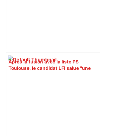
Après la fusion avec la liste PS
Toulouse, le candidat LFI salue "une
dynamique qui nous oblige à la
responsabilité" – Franceinfo