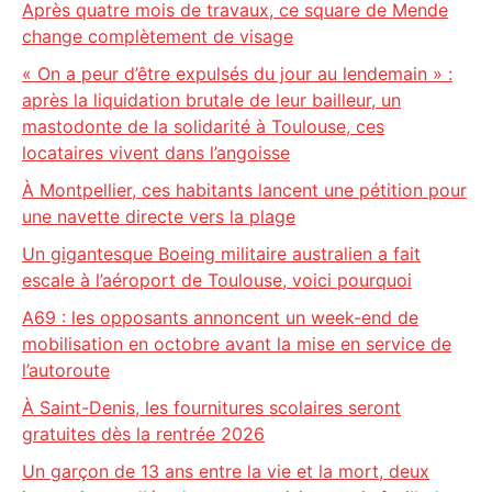
Après quatre mois de travaux, ce square de Mende
change complètement de visage
« On a peur d’être expulsés du jour au lendemain » :
après la liquidation brutale de leur bailleur, un
mastodonte de la solidarité à Toulouse, ces
locataires vivent dans l’angoisse
À Montpellier, ces habitants lancent une pétition pour
une navette directe vers la plage
Un gigantesque Boeing militaire australien a fait
escale à l’aéroport de Toulouse, voici pourquoi
A69 : les opposants annoncent un week-end de
mobilisation en octobre avant la mise en service de
l’autoroute
À Saint-Denis, les fournitures scolaires seront
gratuites dès la rentrée 2026
Un garçon de 13 ans entre la vie et la mort, deux