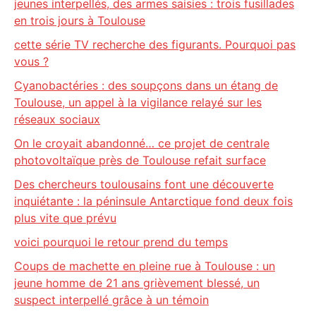
jeunes interpellés, des armes saisies : trois fusillades
en trois jours à Toulouse
cette série TV recherche des figurants. Pourquoi pas
vous ?
Cyanobactéries : des soupçons dans un étang de
Toulouse, un appel à la vigilance relayé sur les
réseaux sociaux
On le croyait abandonné… ce projet de centrale
photovoltaïque près de Toulouse refait surface
Des chercheurs toulousains font une découverte
inquiétante : la péninsule Antarctique fond deux fois
plus vite que prévu
voici pourquoi le retour prend du temps
Coups de machette en pleine rue à Toulouse : un
jeune homme de 21 ans grièvement blessé, un
suspect interpellé grâce à un témoin