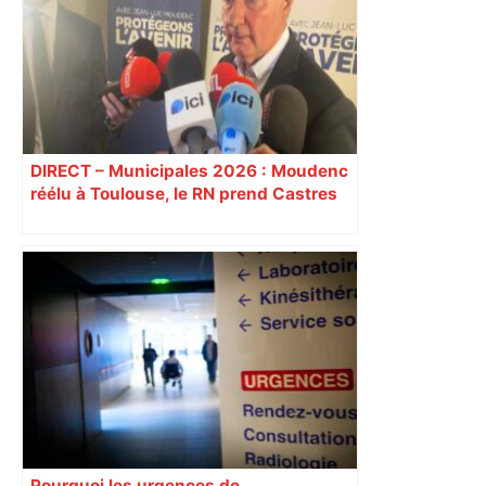
électorale – – Le Mans.maville.com
DIRECT – Municipales 2026 : Moudenc
réélu à Toulouse, le RN prend Castres
et Carcassonne
Pourquoi les urgences de