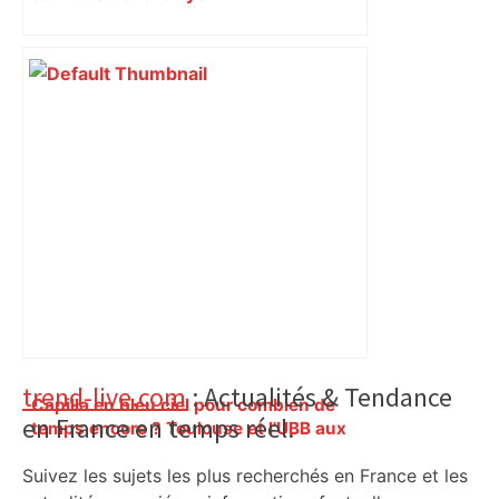
Primary
trend-live.com
: Actualités & Tendance
Capilla en bleu ciel pour combien de
en France en temps réel.
Sidebar
temps encore ? Toulouse et l'UBB aux
aguets – Rugbynistere
Suivez les sujets les plus recherchés en France et les