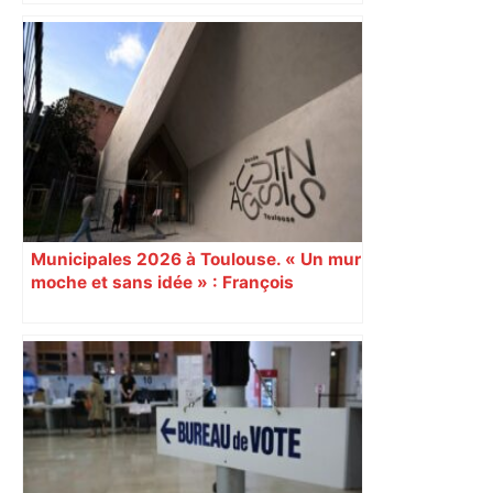
A680 Toulouse fermée dans les 2 sens
– Radio VINCI Autoroutes
Municipales 2026 à Toulouse. « Un mur
moche et sans idée » : François
Piquemal (LFI), un détracteur de plus
du nouvel accueil du musée des
Augustins