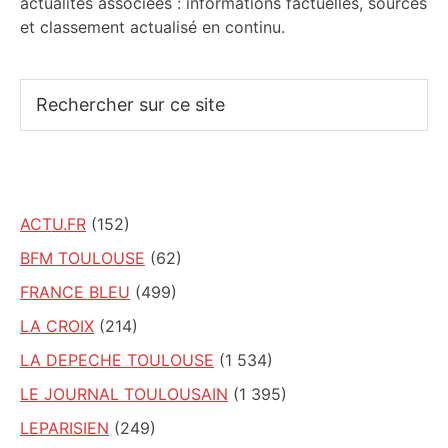
actualités associées : informations factuelles, sources
et classement actualisé en continu.
Rechercher
sur
ce
site
ACTU.FR
(152)
BFM TOULOUSE
(62)
FRANCE BLEU
(499)
LA CROIX
(214)
LA DEPECHE TOULOUSE
(1 534)
LE JOURNAL TOULOUSAIN
(1 395)
LEPARISIEN
(249)