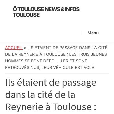
Skip
Skip
Skip
Ô TOULOUSE NEWS & INFOS
to
to
to
TOULOUSE
main
primary
footer
essentiel
content
sidebar
de
Menu
l’actualité
toulousaine
:
ACCUEIL
»
ILS ÉTAIENT DE PASSAGE DANS LA CITÉ
info
DE LA REYNERIE À TOULOUSE : LES TROIS JEUNES
locale,
HOMMES SE FONT DÉPOUILLER ET SONT
société,
RETROUVÉS NUS, LEUR VÉHICULE EST VOLÉ
culture,
Ils étaient de passage
politique,
météo,
dans la cité de la
faits
divers
Reynerie à Toulouse :
et
initiatives