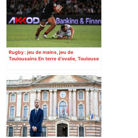
Sztulman claque la porte – RMC
Rugby : jeu de mains, jeu de
Toulousains En terre d’ovalie, Toulouse
est capitale avec son club, le Stade
toulousain, accumulant les titres, mais
revendiquant surtout son art du jeu en
mouvement, vif et spectaculaire.
Décryptage. Série (4 / 10)