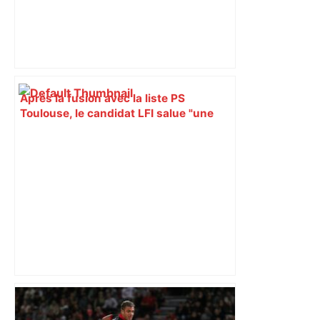
Après la fusion avec la liste PS
Toulouse, le candidat LFI salue "une
dynamique qui nous oblige à la
responsabilité" – Franceinfo
Alliance PS/LFI à Toulouse : Marc