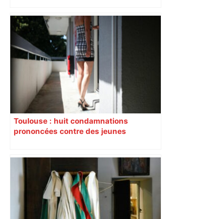
Près de Toulouse : dans cette zone
économique, un axe majeur va être
fermé en fin de soirée, voici les
déviations – Actu.fr
Toulouse : huit condamnations
prononcées contre des jeunes
impliqués dans la prostitution
d’adolescentes