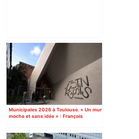
« Rien d'inquiétant » pour Guillaume
Restes, le gardien de Toulouse, après
sa sortie à Metz – L'Équipe
Municipales 2026 à Toulouse. « Un mur
moche et sans idée » : François
Piquemal (LFI), un détracteur de plus
du nouvel accueil du musée des
Augustins