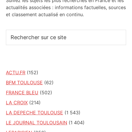
Suivez les sujets les plus recherchés en France et les
actualités associées : informations factuelles, sources
et classement actualisé en continu.
Rechercher
sur
ce
site
ACTU.FR
(152)
BFM TOULOUSE
(62)
FRANCE BLEU
(502)
LA CROIX
(214)
LA DEPECHE TOULOUSE
(1 543)
LE JOURNAL TOULOUSAIN
(1 404)