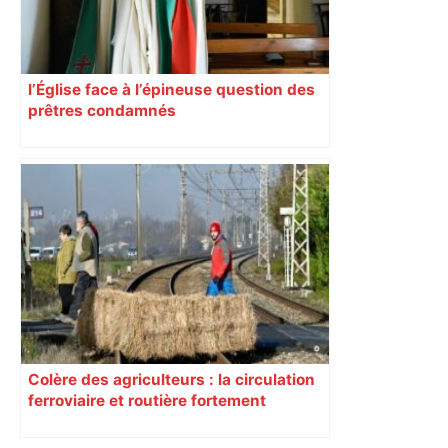
l’Église face à l’épineuse question des
prêtres condamnés
Colère des agriculteurs : la circulation
ferroviaire et routière fortement
perturbée en Haute-Garonne, l’A61
bloquée