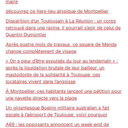
maire
découvrez ce tiers-lieu atypique de Montpellier
Disparition d’un Toulousain à La Réunion : un corps
retrouvé dans une ravine, il pourrait s’agir de celui de
Quentin Dumontier
Après quatre mois de travaux, ce square de Mende
change complètement de visage
« On a peur d’être expulsés du jour au lendemain » :
après la liquidation brutale de leur bailleur, un
mastodonte de la solidarité à Toulouse, ces
locataires vivent dans l’angoisse
À Montpellier, ces habitants lancent une pétition pour
une navette directe vers la plage
Un gigantesque Boeing militaire australien a fait
escale à l’aéroport de Toulouse, voici pourquoi
A69 : les opposants annoncent un week-end de