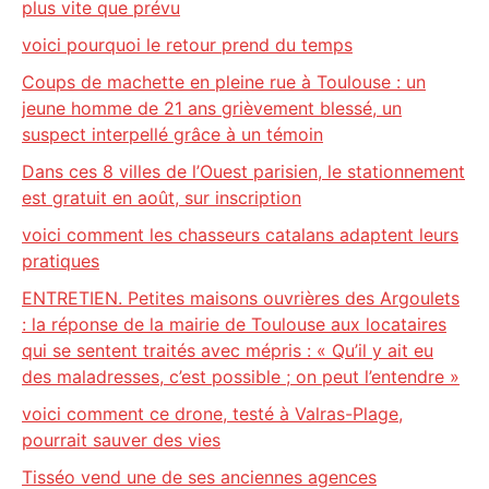
plus vite que prévu
voici pourquoi le retour prend du temps
Coups de machette en pleine rue à Toulouse : un
jeune homme de 21 ans grièvement blessé, un
suspect interpellé grâce à un témoin
Dans ces 8 villes de l’Ouest parisien, le stationnement
est gratuit en août, sur inscription
voici comment les chasseurs catalans adaptent leurs
pratiques
ENTRETIEN. Petites maisons ouvrières des Argoulets
: la réponse de la mairie de Toulouse aux locataires
qui se sentent traités avec mépris : « Qu’il y ait eu
des maladresses, c’est possible ; on peut l’entendre »
voici comment ce drone, testé à Valras-Plage,
pourrait sauver des vies
Tisséo vend une de ses anciennes agences