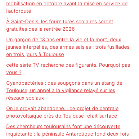
mobilisation en octobre avant la mise en service de
l’autoroute
À Saint-Denis, les fournitures scolaires seront
gratuites dès la rentrée 2026
Un garçon de 13 ans entre la vie et la mort, deux
jeunes interpellés, des armes saisies : trois fusillades
en trois jours à Toulouse
cette série TV recherche des figurants. Pourquoi pas
vous ?
Cyanobactéries : des soupçons dans un étang de
Toulouse, un appel à la vigilance relayé sur les
réseaux sociaux
On le croyait abandonné… ce projet de centrale
photovoltaïque près de Toulouse refait surface
Des chercheurs toulousains font une découverte
inquiétante : la péninsule Antarctique fond deux fois