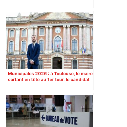
Alliance PS/LFI à Toulouse : Marc
Sztulman claque la porte – RMC
Municipales 2026 : à Toulouse, le maire
sortant en tête au 1er tour, le candidat
insoumis crée la surprise