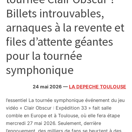
citoyennes
Billets introuvables,
arnaques à la revente et
files d’attente géantes
pour la tournée
symphonique
24 mai 2026
—
LA DEPECHE TOULOUSE
l’essentiel
La tournée symphonique événement du jeu
vidéo « Clair Obscur : Expédition 33 » fait salle
comble en Europe et à Toulouse, où elle fera étape
mercredi 27 mai 2026. Seulement, derrière
l’engouement, des milliers de fans se heurtent à des