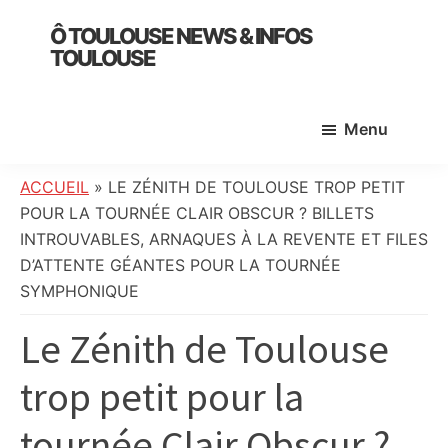
Skip
Skip
Skip
Ô TOULOUSE NEWS & INFOS
to
to
to
TOULOUSE
main
primary
footer
essentiel
content
sidebar
de
Menu
l’actualité
toulousaine
:
ACCUEIL
»
LE ZÉNITH DE TOULOUSE TROP PETIT
info
POUR LA TOURNÉE CLAIR OBSCUR ? BILLETS
locale,
INTROUVABLES, ARNAQUES À LA REVENTE ET FILES
société,
D’ATTENTE GÉANTES POUR LA TOURNÉE
culture,
SYMPHONIQUE
politique,
Le Zénith de Toulouse
météo,
faits
trop petit pour la
divers
et
tournée Clair Obscur ?
initiatives