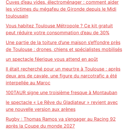
Cuves d’eau vides, électroménager : comment aider
les victimes du mégafeu de Gironde depuis le Midi
toulousain
Vous habitez Toulouse Métropole ? Ce kit gratuit
peut réduire votre consommation d’eau de 30%
Une partie de la toiture d’une maison s’effondre près
de Toulouse : drones, chiens et spécialistes mobilisés
un spectacle féerique vous attend en août
Il était recherché pour un meurtre à Toulouse : après
deux ans de cavale, une figure du narcotrafic a été
interpellée au Maroc
100TAUR signe une troisième fresque à Montauban
le spectacle « Le Rêve du Gladiateur » revient avec
une nouvelle version aux arènes
Rugby : Thomas Ramos va s’engager au Racing 92
après la Coupe du monde 2027