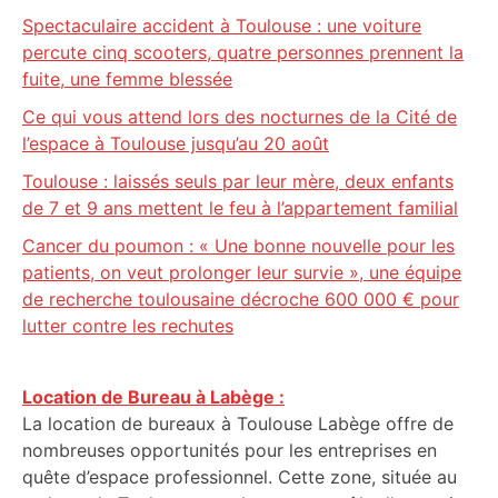
Spectaculaire accident à Toulouse : une voiture
percute cinq scooters, quatre personnes prennent la
fuite, une femme blessée
Ce qui vous attend lors des nocturnes de la Cité de
l’espace à Toulouse jusqu’au 20 août
Toulouse : laissés seuls par leur mère, deux enfants
de 7 et 9 ans mettent le feu à l’appartement familial
Cancer du poumon : « Une bonne nouvelle pour les
patients, on veut prolonger leur survie », une équipe
de recherche toulousaine décroche 600 000 € pour
lutter contre les rechutes
Location de Bureau à Labège :
La location de bureaux à Toulouse Labège offre de
nombreuses opportunités pour les entreprises en
quête d’espace professionnel. Cette zone, située au