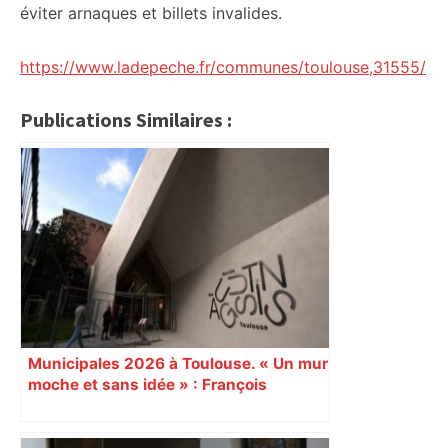
éviter arnaques et billets invalides.
https://www.ladepeche.fr/communes/toulouse,31555/
Publications Similaires :
Municipales 2026 à Toulouse. « Un mur
moche et sans idée » : François
Piquemal (LFI), un détracteur de plus
du nouvel accueil du musée des
Augustins