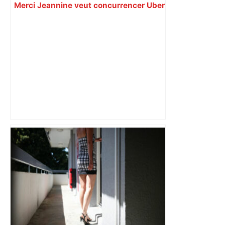
Merci Jeannine veut concurrencer Uber
et Deliveroo – Le Parisien
Près de Toulouse : dans cette zone
économique, un axe majeur va être
fermé en fin de soirée, voici les
déviations – Actu.fr