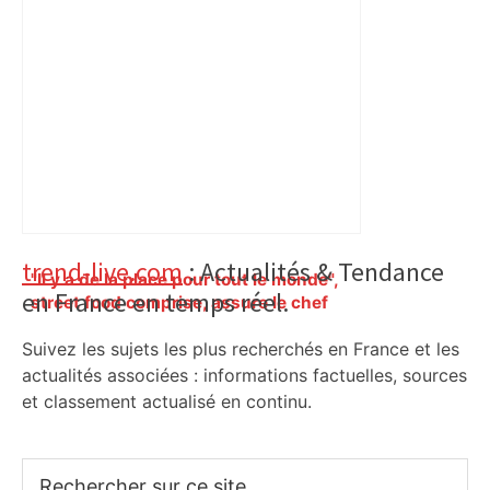
Primary
trend-live.com
: Actualités & Tendance
"Il y a de la place pour tout le monde",
en France en temps réel.
Sidebar
street food comprise, assure le chef
toulousain Michel Sarran, qui lance un
Suivez les sujets les plus recherchés en France et les
menu spécial pour le rooftop "Ma Biche
sur le Toit" – ladepeche.fr
actualités associées : informations factuelles, sources
et classement actualisé en continu.
Rechercher