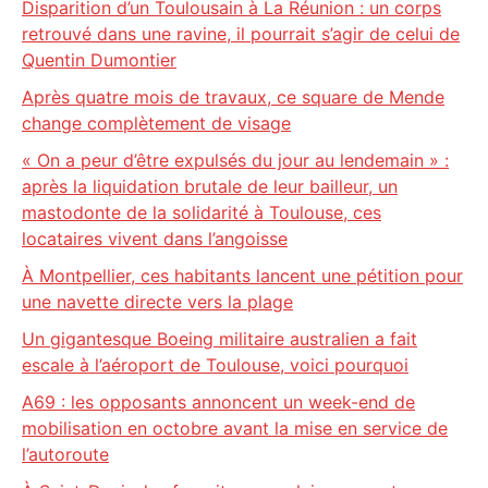
Disparition d’un Toulousain à La Réunion : un corps
retrouvé dans une ravine, il pourrait s’agir de celui de
Quentin Dumontier
Après quatre mois de travaux, ce square de Mende
change complètement de visage
« On a peur d’être expulsés du jour au lendemain » :
après la liquidation brutale de leur bailleur, un
mastodonte de la solidarité à Toulouse, ces
locataires vivent dans l’angoisse
À Montpellier, ces habitants lancent une pétition pour
une navette directe vers la plage
Un gigantesque Boeing militaire australien a fait
escale à l’aéroport de Toulouse, voici pourquoi
A69 : les opposants annoncent un week-end de
mobilisation en octobre avant la mise en service de
l’autoroute