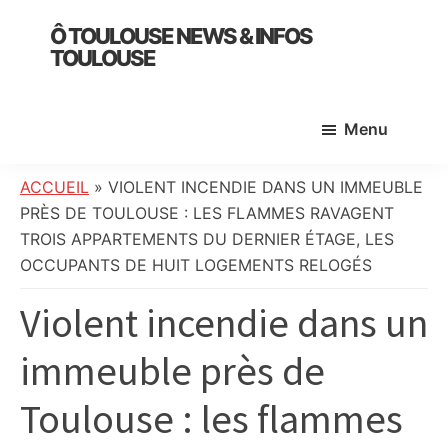
Skip
Skip
Skip
Ô TOULOUSE NEWS & INFOS
to
to
to
TOULOUSE
main
primary
footer
essentiel
content
sidebar
de
Menu
l’actualité
toulousaine
:
ACCUEIL
»
VIOLENT INCENDIE DANS UN IMMEUBLE
info
PRÈS DE TOULOUSE : LES FLAMMES RAVAGENT
locale,
TROIS APPARTEMENTS DU DERNIER ÉTAGE, LES
société,
OCCUPANTS DE HUIT LOGEMENTS RELOGÉS
culture,
Violent incendie dans un
politique,
météo,
immeuble près de
faits
divers
Toulouse : les flammes
et
initiatives