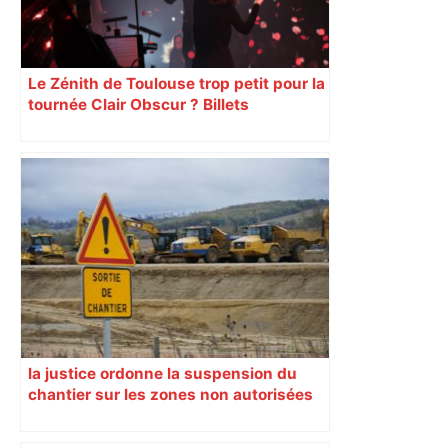
Le Zénith de Toulouse trop petit pour la
tournée Clair Obscur ? Billets
introuvables, arnaques à la revente et
files d’attente géantes pour la tournée
symphonique
la justice ordonne la suspension du
chantier sur les zones non autorisées