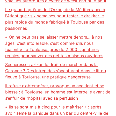
voici les autoroutes à éviter ce week-end du 8 août
Le grand baptême de l'Orkan, de la Méditerranée à
l'Atlantique : six semaines pour tester le drakkar le
plus rapide du monde fabriqué à Toulouse par des
passionnés
« On ne peut pas se laisser mettre dehors… à nos
âges, c’est intolérable, c’est comme s’ils nous
tuaient » : à Toulouse, près de 2 000 signatures
réunies pour sauver ces petites maisons ouvrières
Sécheresse : a-t-on le droit de marcher dans la
Garonne ? Des intrépides s’aventurent dans le lit du
fleuve à Toulouse, une pratique dangereuse
Il refuse d’obtempérer, provoque un accident et se
blesse : à Toulouse, un homme est interpellé avant de
s’enfuir de l’hôpital avec sa perfusion
« Ils se sont mis à cinq pour le maîtriser » : après
avoir semé la panique dans un bar du centre-ville de