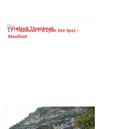
L1 : Toulouse 1-0 Lyon (mi-tps) –
Maxifoot
Wonderligue (playdowns) : battu mais
diminué, le TMB ne s'est pas fait
manger par Lyon – ladepeche.fr