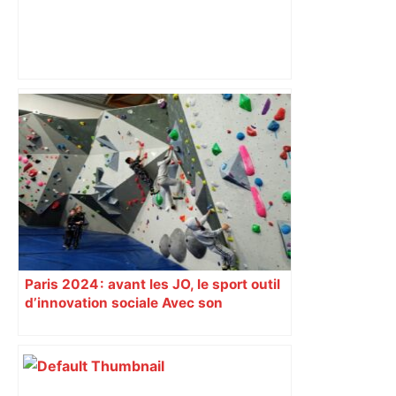
Un film toulousain sur Alfred Nakache
en lice pour les Oscars : "C’est
extraordinaire de se retrouver à Los
Angeles", selon Florence Miailhe –
ladepeche.fr
Paris 2024 : avant les JO, le sport outil
d’innovation sociale Avec son
programme « Impact 2024 », le Comité
d’organisation des Jeux de Paris
soutient depuis deux ans des
centaines de projets à vocation sociale.
Exemple à Toulouse et à Tarbes, avec