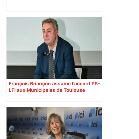
« Rien d'inquiétant » pour Guillaume
Restes, le gardien de Toulouse, après
sa sortie à Metz – L'Équipe
François Briançon assume l’accord PS-
LFI aux Municipales de Toulouse
malgré l’échec