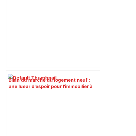
l’escalade qui espère dépasser le mur
d’indifférence des quartiers populaires.
Reportage
Bilan du marché du logement neuf :
une lueur d'espoir pour l'immobilier à
Toulouse ? – Actu.fr