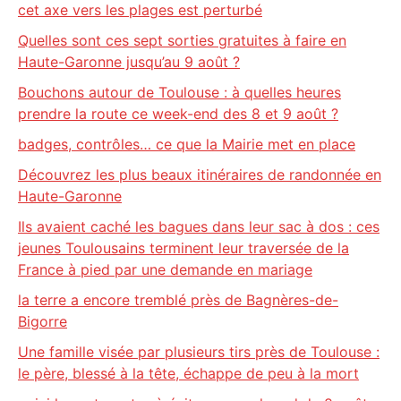
cet axe vers les plages est perturbé
Quelles sont ces sept sorties gratuites à faire en
Haute-Garonne jusqu’au 9 août ?
Bouchons autour de Toulouse : à quelles heures
prendre la route ce week-end des 8 et 9 août ?
badges, contrôles… ce que la Mairie met en place
Découvrez les plus beaux itinéraires de randonnée en
Haute-Garonne
Ils avaient caché les bagues dans leur sac à dos : ces
jeunes Toulousains terminent leur traversée de la
France à pied par une demande en mariage
la terre a encore tremblé près de Bagnères-de-
Bigorre
Une famille visée par plusieurs tirs près de Toulouse :
le père, blessé à la tête, échappe de peu à la mort