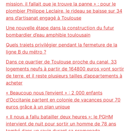
mission, il fallait que je trouve la panne » : pour le
plombier Philippe Leclaire, le rideau se baisse sur 34
ans d’artisanat engagé à Toulouse
Une nouvelle étape dans la construction du futur
bombardier d’eau amphibie toulousain
Quels trajets privilégier pendant la fermeture de la
ligne B du métro ?
Dans ce quartier de Toulouse proche du canal, 33
logements neufs à partir de 164800 euros vont sortir
de terre, et il reste plusieurs tailles d’appartements à
acheter
« Beaucoup nous l’envient » : 2 000 enfants
d’Occitanie partent en colonie de vacances pour 70
euros grâce à un plan unique
« Il nous a fallu batailler deux heures »: le PGHM
intervient de nuit pour sortir un homme de 78 ans
tombé dans un ravin durant sa promenade