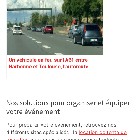
Un véhicule en feu sur l’A61 entre
Narbonne et Toulouse, l’autoroute
coupée à Carcassonne
Primary
Sidebar
Nos solutions pour organiser et équiper
votre événement
Pour préparer votre événement, retrouvez nos
différents sites spécialisés : la
location de tente de
réception
pour créer un espace couvert adapté à