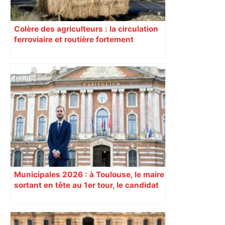
Colère des agriculteurs : la circulation
ferroviaire et routière fortement
perturbée en Haute-Garonne, l’A61
bloquée
Municipales 2026 : à Toulouse, le maire
sortant en tête au 1er tour, le candidat
insoumis crée la surprise