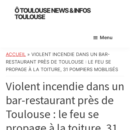
Skip
Skip
Skip
Ô TOULOUSE NEWS & INFOS
to
to
to
TOULOUSE
main
primary
footer
essentiel
content
sidebar
de
Menu
l’actualité
toulousaine
:
ACCUEIL
»
VIOLENT INCENDIE DANS UN BAR-
info
RESTAURANT PRÈS DE TOULOUSE : LE FEU SE
locale,
PROPAGE À LA TOITURE, 31 POMPIERS MOBILISÉS
société,
Violent incendie dans un
culture,
politique,
bar-restaurant près de
météo,
faits
Toulouse : le feu se
divers
et
propage à la toiture, 31
initiatives