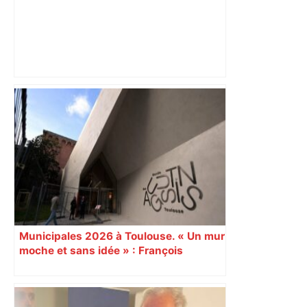
« Rien d'inquiétant » pour Guillaume
Restes, le gardien de Toulouse, après
sa sortie à Metz – L'Équipe
Municipales 2026 à Toulouse. « Un mur
moche et sans idée » : François
Piquemal (LFI), un détracteur de plus
du nouvel accueil du musée des
Augustins