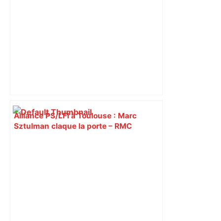
Alliance PS/LFI à Toulouse : Marc
Sztulman claque la porte – RMC