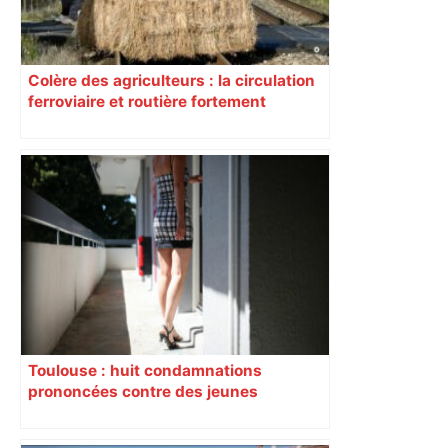
Colère des agriculteurs : la circulation
ferroviaire et routière fortement
perturbée en Haute-Garonne, l’A61
bloquée
Toulouse : huit condamnations
prononcées contre des jeunes
impliqués dans la prostitution
d’adolescentes