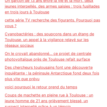
Un garçon de 13 ans entre la vie et la mort, deux
jeunes interpellés, des armes saisies : trois fusillades
en trois jours à Toulouse
cette série TV recherche des figurants. Pourquoi pas
vous ?
Cyanobactéries : des soupçons dans un étang de
Toulouse, un appel à la vigilance relayé sur les
réseaux sociaux
On le croyait abandonné… ce projet de centrale
photovoltaïque près de Toulouse refait surface
Des chercheurs toulousains font une découverte
inquiétante : la péninsule Antarctique fond deux fois
plus vite que prévu
voici pourquoi le retour prend du temps
Coups de machette en pleine rue à Toulouse : un
jeune homme de 21 ans grièvement blessé, un
suspect interpellé grâce à un témoin