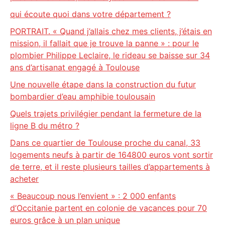
qui écoute quoi dans votre département ?
PORTRAIT. « Quand j’allais chez mes clients, j’étais en
mission, il fallait que je trouve la panne » : pour le
plombier Philippe Leclaire, le rideau se baisse sur 34
ans d’artisanat engagé à Toulouse
Une nouvelle étape dans la construction du futur
bombardier d’eau amphibie toulousain
Quels trajets privilégier pendant la fermeture de la
ligne B du métro ?
Dans ce quartier de Toulouse proche du canal, 33
logements neufs à partir de 164800 euros vont sortir
de terre, et il reste plusieurs tailles d’appartements à
acheter
« Beaucoup nous l’envient » : 2 000 enfants
d’Occitanie partent en colonie de vacances pour 70
euros grâce à un plan unique