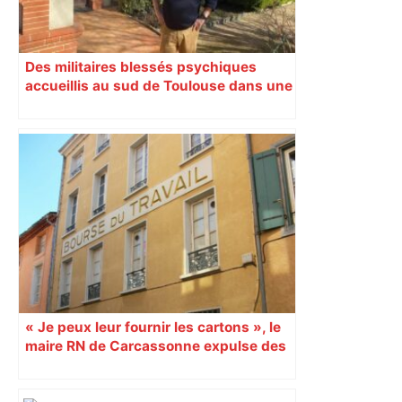
Des militaires blessés psychiques
accueillis au sud de Toulouse dans une
maison Athos
« Je peux leur fournir les cartons », le
maire RN de Carcassonne expulse des
syndicats