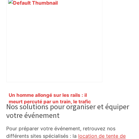
Primary
Un homme allongé sur les rails : il
Sidebar
meurt percuté par un train, le trafic
Nos solutions pour organiser et équiper
ferroviaire à l’arrêt dans le Lauragais,
votre événement
au sud de Toulouse – ladepeche.fr
Pour préparer votre événement, retrouvez nos
différents sites spécialisés : la
location de tente de