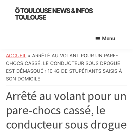
Skip
Skip
Skip
Ô TOULOUSE NEWS & INFOS
to
to
to
TOULOUSE
main
primary
footer
essentiel
content
sidebar
de
Menu
l’actualité
toulousaine
:
ACCUEIL
»
ARRÊTÉ AU VOLANT POUR UN PARE-
info
CHOCS CASSÉ, LE CONDUCTEUR SOUS DROGUE
locale,
EST DÉMASQUÉ : 10 KG DE STUPÉFIANTS SAISIS À
société,
SON DOMICILE
culture,
Arrêté au volant pour un
politique,
météo,
pare-chocs cassé, le
faits
divers
conducteur sous drogue
et
initiatives