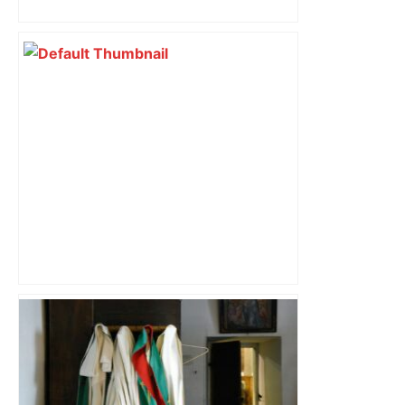
impliqués dans la prostitution
d’adolescentes
Près de Toulouse : dans cette zone
économique, un axe majeur va être
fermé en fin de soirée, voici les
déviations – Actu.fr