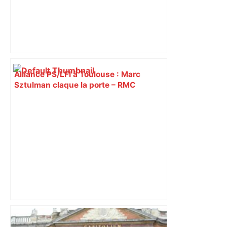
Alliance PS/LFI à Toulouse : Marc
Sztulman claque la porte – RMC
Après la fusion avec la liste PS