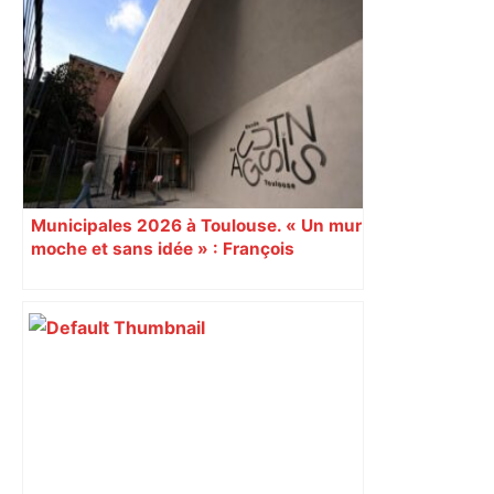
Municipales 2026 à Toulouse. « Un mur
moche et sans idée » : François
Piquemal (LFI), un détracteur de plus
du nouvel accueil du musée des
Augustins