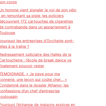
son corps
Un homme vient signaler le vol de son vélo
: en remontant sa piste, les policiers
découvrent 172 cartouches de cigarettes
de contrebande dans un appartement à
Toulouse
pourquoi les entreprises d’Occitanie sont-
elles à la traîne ?
Redressement judiciaire des Halles de la
Cartoucherie : l’école de break dance va
finalement pouvoir rester
TEMOIGNAGE. « Je paye pour ma
connerie, une leçon qui coûte cher… »
Condamné dans le dossier Athanor, les
confessions d’un chef d’entreprise
toulousain
Pourquoi l’échange de maisons explose en