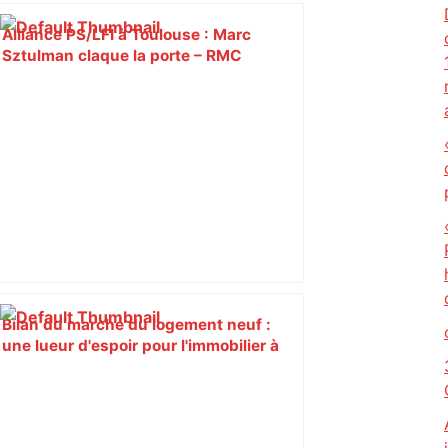
Alliance PS/LFI à Toulouse : Marc
Sztulman claque la porte – RMC
Bilan du marché du logement neuf :
une lueur d'espoir pour l'immobilier à
Toulouse ? – Actu.fr