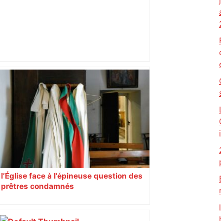
ENTRETIEN. Municipales 2026 à
Toulouse : sous le feu des critiques,
Briançon assume son alliance avec
Piquemal, "ce n’est pas un accord de
postes" – ladepeche.fr
l’Église face à l’épineuse question des
prêtres condamnés