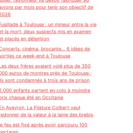
juillet, l’avionneur va devoir fabriquer 90
avions par mois pour tenir son objectif de
2026
Fusillade à Toulouse : un mineur entre la vie
et la mort, deux suspects mis en examen
et placés en détention
Concerts, cinéma, brocante… 6 idées de
sorties ce week-end à Toulouse
Les deux frères avaient volé plus de 350
000 euros de montres près de Toulouse :
ils sont condamnés à trois ans de prison
2.000 enfants partent en colo à moindre
prix chaque été en Occitanie
En Aveyron, La Filature Colbert veut
redonner de la valeur à la laine des brebis
le feu est fixé après avoir parcouru 100
hectares