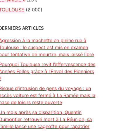
TOULOUSE
(2 000)
DERNIERS ARTICLES
Agression à la machette en pleine rue à
Toulouse : le suspect est mis en examen
pour tentative de meurtre, mais laissé libre
Pourquoi Toulouse revit l’effervescence des
Années Folles grâce à l’Envol des Pionniers
?
Risque d’intrusion de gens du voyage : un
accès voiture est fermé à La Ramée mais la
base de loisirs reste ouverte
Un mois après sa disparition, Quentin
Dumontier retrouvé mort à La Réunion, sa
famille lance une cagnotte pour rapatrier