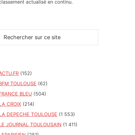
classement actualisé en continu.
Rechercher
sur
ce
site
ACTU.FR
(152)
BFM TOULOUSE
(62)
FRANCE BLEU
(504)
LA CROIX
(214)
LA DEPECHE TOULOUSE
(1 553)
LE JOURNAL TOULOUSAIN
(1 411)
LEPARISIEN
(251)