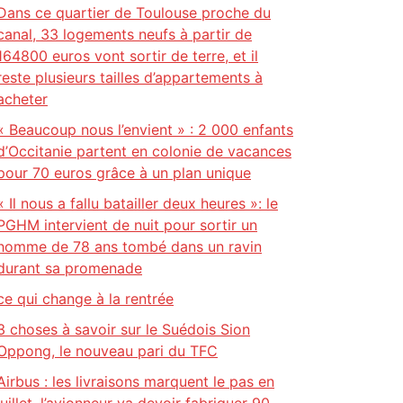
Dans ce quartier de Toulouse proche du
canal, 33 logements neufs à partir de
164800 euros vont sortir de terre, et il
reste plusieurs tailles d’appartements à
acheter
« Beaucoup nous l’envient » : 2 000 enfants
d’Occitanie partent en colonie de vacances
pour 70 euros grâce à un plan unique
« Il nous a fallu batailler deux heures »: le
PGHM intervient de nuit pour sortir un
homme de 78 ans tombé dans un ravin
durant sa promenade
ce qui change à la rentrée
3 choses à savoir sur le Suédois Sion
Oppong, le nouveau pari du TFC
Airbus : les livraisons marquent le pas en