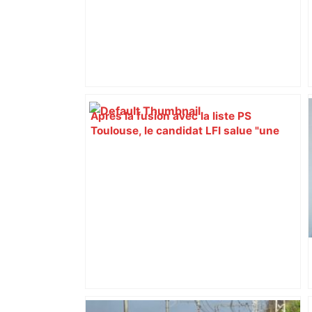
Après la fusion avec la liste PS
Toulouse, le candidat LFI salue "une
dynamique qui nous oblige à la
responsabilité" – Franceinfo