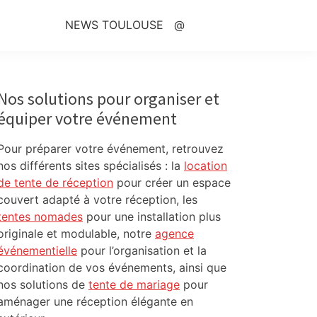
NEWS TOULOUSE
@
Primary
Sidebar
Nos solutions pour organiser et
équiper votre événement
Pour préparer votre événement, retrouvez
nos différents sites spécialisés : la
location
de tente de réception
pour créer un espace
couvert adapté à votre réception, les
tentes nomades
pour une installation plus
originale et modulable, notre
agence
événementielle
pour l’organisation et la
coordination de vos événements, ainsi que
nos solutions de
tente de mariage
pour
aménager une réception élégante en