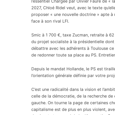
citoyennes
l’essentiel
Chargée par Olivier Faure de « la
2027, Chloé Ridel veut, avec le texte qu’el
proposer « une nouvelle doctrine » apte à 
face à son rival LFI.
Smic à 1 700 €, taxe Zucman, retraite à 62
du projet socialiste à la présidentielle don
débattre avec les adhérents à Toulouse ce 
de redonner toute sa place au PS. Entretie
Depuis le mandat Hollande, le PS est tiraill
l’orientation générale définie par votre proj
C’est une radicalité dans la vision et l’amb
celle de la démocratie, de la recherche de c
gauche. On tourne la page de certaines cho
capitalisme est de plus en plus violent, av