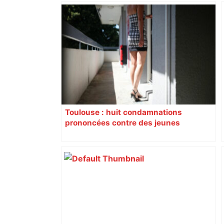
« Rien d'inquiétant » pour Guillaume
Restes, le gardien de Toulouse, après
sa sortie à Metz – L'Équipe
Toulouse : huit condamnations
prononcées contre des jeunes
impliqués dans la prostitution
d’adolescentes