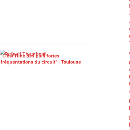
"C’est l’une des plus fortes
fréquentations du circuit" : Toulouse
est-elle la capitale du poker amateur –
ladepeche.fr