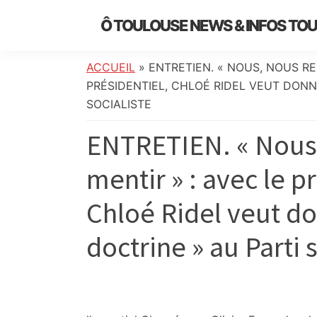
Skip
Skip
Skip
Skip
Ô TOULOUSE NEWS & INFOS TO
to
to
to
to
essentiel
primary
main
primary
footer
de
navigation
content
sidebar
ACCUEIL
»
ENTRETIEN. « NOUS, NOUS RE
l’actualité
PRÉSIDENTIEL, CHLOÉ RIDEL VEUT DONN
toulousaine
SOCIALISTE
:
ENTRETIEN. « Nous,
info
locale,
mentir » : avec le p
société,
culture,
Chloé Ridel veut d
politique,
météo,
doctrine » au Parti 
faits
divers
et
initiatives