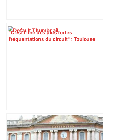
"C’est l’une des plus fortes
fréquentations du circuit" : Toulouse
est-elle la capitale du poker amateur –
ladepeche.fr
A680 Toulouse fermée dans les 2 sens
– Radio VINCI Autoroutes