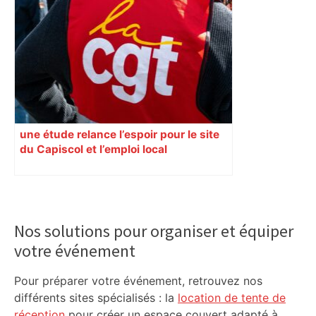
une étude relance l’espoir pour le site
du Capiscol et l’emploi local
Primary
Sidebar
Nos solutions pour organiser et équiper
votre événement
Pour préparer votre événement, retrouvez nos
différents sites spécialisés : la
location de tente de
réception
pour créer un espace couvert adapté à