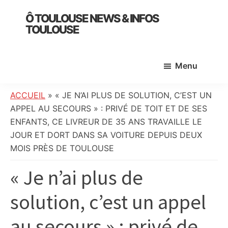
Skip
Skip
Skip
Ô TOULOUSE NEWS & INFOS
to
to
to
TOULOUSE
main
primary
footer
essentiel
content
sidebar
de
Menu
l’actualité
toulousaine
:
ACCUEIL
»
« JE N’AI PLUS DE SOLUTION, C’EST UN
info
APPEL AU SECOURS » : PRIVÉ DE TOIT ET DE SES
locale,
ENFANTS, CE LIVREUR DE 35 ANS TRAVAILLE LE
société,
JOUR ET DORT DANS SA VOITURE DEPUIS DEUX
culture,
MOIS PRÈS DE TOULOUSE
politique,
« Je n’ai plus de
météo,
faits
solution, c’est un appel
divers
et
au secours » : privé de
initiatives