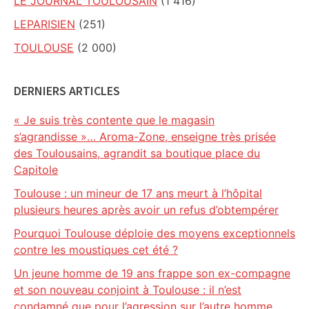
LE JOURNAL TOULOUSAIN
(1 416)
LEPARISIEN
(251)
TOULOUSE
(2 000)
DERNIERS ARTICLES
« Je suis très contente que le magasin
s’agrandisse »… Aroma-Zone, enseigne très prisée
des Toulousains, agrandit sa boutique place du
Capitole
Toulouse : un mineur de 17 ans meurt à l’hôpital
plusieurs heures après avoir un refus d’obtempérer
Pourquoi Toulouse déploie des moyens exceptionnels
contre les moustiques cet été ?
Un jeune homme de 19 ans frappe son ex-compagne
et son nouveau conjoint à Toulouse : il n’est
condamné que pour l’agression sur l’autre homme