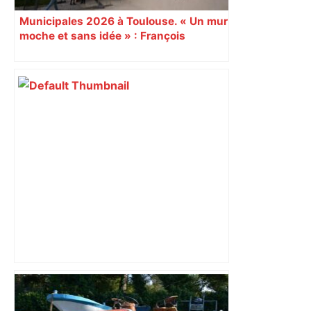
Municipales 2026 à Toulouse. « Un mur
moche et sans idée » : François
Piquemal (LFI), un détracteur de plus
du nouvel accueil du musée des
Augustins
Alliance PS/LFI à Toulouse : Marc
Sztulman claque la porte – RMC