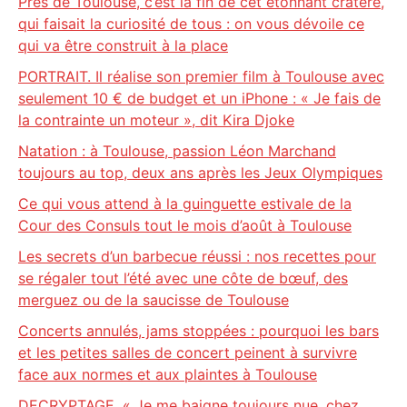
Près de Toulouse, c’est la fin de cet étonnant cratère,
qui faisait la curiosité de tous : on vous dévoile ce
qui va être construit à la place
PORTRAIT. Il réalise son premier film à Toulouse avec
seulement 10 € de budget et un iPhone : « Je fais de
la contrainte un moteur », dit Kira Djoke
Natation : à Toulouse, passion Léon Marchand
toujours au top, deux ans après les Jeux Olympiques
Ce qui vous attend à la guinguette estivale de la
Cour des Consuls tout le mois d’août à Toulouse
Les secrets d’un barbecue réussi : nos recettes pour
se régaler tout l’été avec une côte de bœuf, des
merguez ou de la saucisse de Toulouse
Concerts annulés, jams stoppées : pourquoi les bars
et les petites salles de concert peinent à survivre
face aux normes et aux plaintes à Toulouse
DECRYPTAGE. « Je me baigne toujours nue, chez