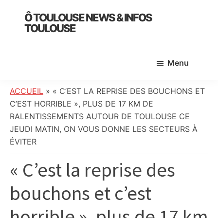
Skip
Skip
Skip
Ô TOULOUSE NEWS & INFOS
to
to
to
TOULOUSE
main
primary
footer
essentiel
content
sidebar
de
Menu
l’actualité
toulousaine
:
ACCUEIL
»
« C’EST LA REPRISE DES BOUCHONS ET
info
C’EST HORRIBLE », PLUS DE 17 KM DE
locale,
RALENTISSEMENTS AUTOUR DE TOULOUSE CE
société,
JEUDI MATIN, ON VOUS DONNE LES SECTEURS À
culture,
ÉVITER
politique,
« C’est la reprise des
météo,
faits
bouchons et c’est
divers
et
horrible », plus de 17 km
initiatives