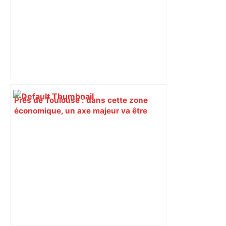
Près de Toulouse : dans cette zone
économique, un axe majeur va être
fermé en fin de soirée, voici les
déviations – Actu.fr