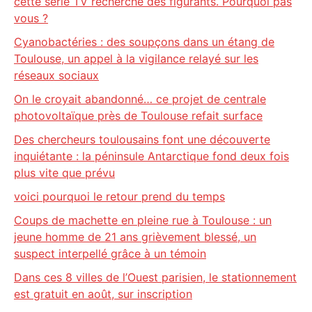
cette série TV recherche des figurants. Pourquoi pas
vous ?
Cyanobactéries : des soupçons dans un étang de
Toulouse, un appel à la vigilance relayé sur les
réseaux sociaux
On le croyait abandonné… ce projet de centrale
photovoltaïque près de Toulouse refait surface
Des chercheurs toulousains font une découverte
inquiétante : la péninsule Antarctique fond deux fois
plus vite que prévu
voici pourquoi le retour prend du temps
Coups de machette en pleine rue à Toulouse : un
jeune homme de 21 ans grièvement blessé, un
suspect interpellé grâce à un témoin
Dans ces 8 villes de l’Ouest parisien, le stationnement
est gratuit en août, sur inscription