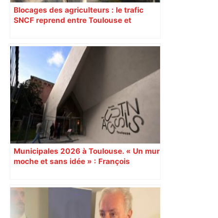
Blocages des agriculteurs : le trafic
SNCF reprend entre Toulouse et
Narbonne après 48 heures de paralysie
Municipales 2026 à Toulouse. « Un mur
moche et sans idée » : François
Piquemal (LFI), un détracteur de plus
du nouvel accueil du musée des
Augustins