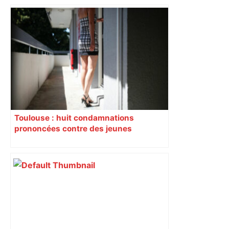
Un jeune de 20 ans en urgence
absolue après avoir reçu un coup de
couteau à Toulouse – ladepeche.fr
Toulouse : huit condamnations
prononcées contre des jeunes
impliqués dans la prostitution
d’adolescentes