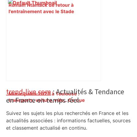
Romain Ntamack de retour à
l'entraînement avec le Stade
Toulousain, et probablement face à
Bordeaux-Bègles en Top 14 –
francebleu.fr
Primary
trend-live.com
: Actualités & Tendance
Municipales 2026 à Toulouse :
en France en temps réel.
Sidebar
transports, voiture, vélo… Ce que
proposent les candidats pour les
Suivez les sujets les plus recherchés en France et les
mobilités – Actu.fr
actualités associées : informations factuelles, sources
et classement actualisé en continu.