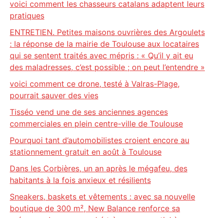
voici comment les chasseurs catalans adaptent leurs
pratiques
ENTRETIEN. Petites maisons ouvrières des Argoulets
: la réponse de la mairie de Toulouse aux locataires
qui se sentent traités avec mépris : « Qu’il y ait eu
des maladresses, c’est possible ; on peut l’entendre »
voici comment ce drone, testé à Valras-Plage,
pourrait sauver des vies
Tisséo vend une de ses anciennes agences
commerciales en plein centre-ville de Toulouse
Pourquoi tant d’automobilistes croient encore au
stationnement gratuit en août à Toulouse
Dans les Corbières, un an après le mégafeu, des
habitants à la fois anxieux et résilients
Sneakers, baskets et vêtements : avec sa nouvelle
boutique de 300 m², New Balance renforce sa