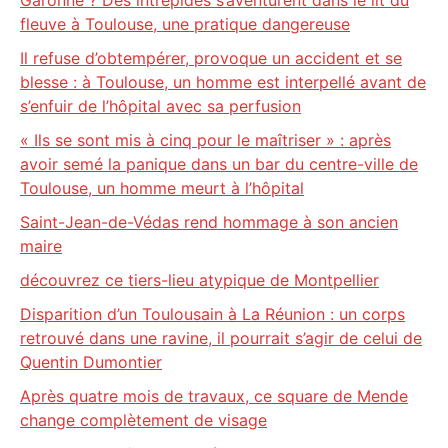
Garonne ? Des intrépides s’aventurent dans le lit du
fleuve à Toulouse, une pratique dangereuse
Il refuse d’obtempérer, provoque un accident et se
blesse : à Toulouse, un homme est interpellé avant de
s’enfuir de l’hôpital avec sa perfusion
« Ils se sont mis à cinq pour le maîtriser » : après
avoir semé la panique dans un bar du centre-ville de
Toulouse, un homme meurt à l’hôpital
Saint-Jean-de-Védas rend hommage à son ancien
maire
découvrez ce tiers-lieu atypique de Montpellier
Disparition d’un Toulousain à La Réunion : un corps
retrouvé dans une ravine, il pourrait s’agir de celui de
Quentin Dumontier
Après quatre mois de travaux, ce square de Mende
change complètement de visage