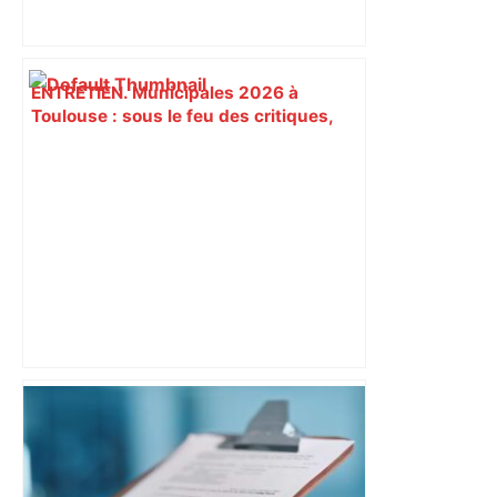
ENTRETIEN. Municipales 2026 à
Toulouse : sous le feu des critiques,
Briançon assume son alliance avec
Piquemal, "ce n’est pas un accord de
postes" – ladepeche.fr
A680 Toulouse fermée dans les 2 sens
– Radio VINCI Autoroutes