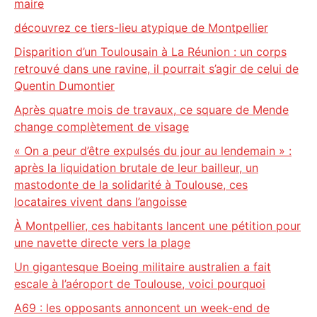
maire
découvrez ce tiers-lieu atypique de Montpellier
Disparition d’un Toulousain à La Réunion : un corps
retrouvé dans une ravine, il pourrait s’agir de celui de
Quentin Dumontier
Après quatre mois de travaux, ce square de Mende
change complètement de visage
« On a peur d’être expulsés du jour au lendemain » :
après la liquidation brutale de leur bailleur, un
mastodonte de la solidarité à Toulouse, ces
locataires vivent dans l’angoisse
À Montpellier, ces habitants lancent une pétition pour
une navette directe vers la plage
Un gigantesque Boeing militaire australien a fait
escale à l’aéroport de Toulouse, voici pourquoi
A69 : les opposants annoncent un week-end de