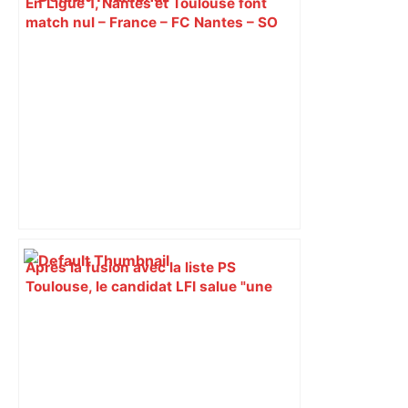
En Ligue 1, Nantes et Toulouse font
match nul – France – FC Nantes – SO
FOOT.com
Après la fusion avec la liste PS
Toulouse, le candidat LFI salue "une
dynamique qui nous oblige à la
responsabilité" – Franceinfo