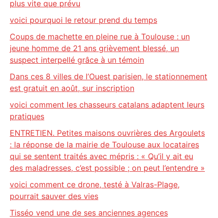
plus vite que prévu
voici pourquoi le retour prend du temps
Coups de machette en pleine rue à Toulouse : un
jeune homme de 21 ans grièvement blessé, un
suspect interpellé grâce à un témoin
Dans ces 8 villes de l’Ouest parisien, le stationnement
est gratuit en août, sur inscription
voici comment les chasseurs catalans adaptent leurs
pratiques
ENTRETIEN. Petites maisons ouvrières des Argoulets
: la réponse de la mairie de Toulouse aux locataires
qui se sentent traités avec mépris : « Qu’il y ait eu
des maladresses, c’est possible ; on peut l’entendre »
voici comment ce drone, testé à Valras-Plage,
pourrait sauver des vies
Tisséo vend une de ses anciennes agences