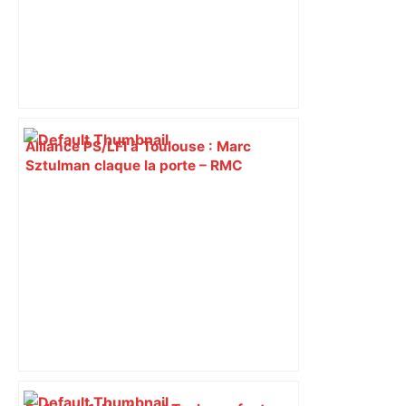
Alliance PS/LFI à Toulouse : Marc
Sztulman claque la porte – RMC