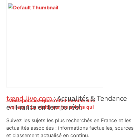
Primary
trend-live.com
: Actualités & Tendance
Vous pensiez que c’était comme une
en France en temps réel.
Sidebar
voiture ? La vérité sur les avions qui
reculent – ici.fr
Suivez les sujets les plus recherchés en France et les
actualités associées : informations factuelles, sources
et classement actualisé en continu.