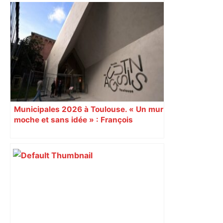
« Rien d'inquiétant » pour Guillaume
Restes, le gardien de Toulouse, après
sa sortie à Metz – L'Équipe
Municipales 2026 à Toulouse. « Un mur
moche et sans idée » : François
Piquemal (LFI), un détracteur de plus
du nouvel accueil du musée des
Augustins