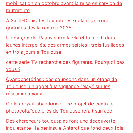
mobilisation en octobre avant la mise en service de
l’autoroute
À Saint-Denis, les fournitures scolaires seront
gratuites dès la rentrée 2026
Un garçon de 13 ans entre la vie et la mort, deux
jeunes interpellés, des armes saisies : trois fusillades
en trois jours à Toulouse
cette série TV recherche des figurants. Pourquoi pas
vous ?
Cyanobactéries : des soupçons dans un étang de
Toulouse, un appel à la vigilance relayé sur les
réseaux sociaux
On le croyait abandonné… ce projet de centrale
photovoltaïque près de Toulouse refait surface
Des chercheurs toulousains font une découverte
inquiétante : la péninsule Antarctique fond deux fois