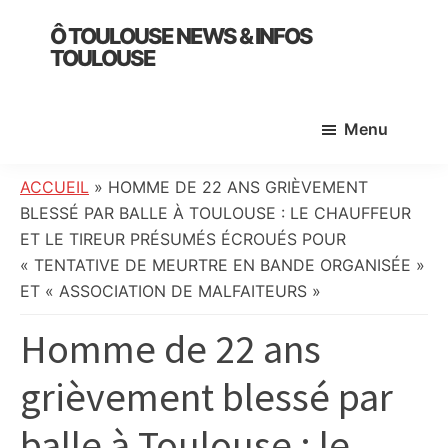
Skip
Skip
Skip
Ô TOULOUSE NEWS & INFOS
to
to
to
TOULOUSE
main
primary
footer
essentiel
content
sidebar
de
Menu
l’actualité
toulousaine
:
ACCUEIL
»
HOMME DE 22 ANS GRIÈVEMENT
info
BLESSÉ PAR BALLE À TOULOUSE : LE CHAUFFEUR
locale,
ET LE TIREUR PRÉSUMÉS ÉCROUÉS POUR
société,
« TENTATIVE DE MEURTRE EN BANDE ORGANISÉE »
culture,
ET « ASSOCIATION DE MALFAITEURS »
politique,
Homme de 22 ans
météo,
faits
grièvement blessé par
divers
et
balle à Toulouse : le
initiatives