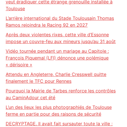
veut éradiquer cette étrange grenouille installée à
Toulouse
L’arrière international du Stade Toulousain Thomas
Ramos rejoindra le Racing 92 en 2027
Après deux violentes rixes, cette ville d’Essonne
impose un couvre-feu aux mineurs jusqu’au 31 août
Vidéo tournée pendant un mariage au Capitole :
François Piquemal (LFI) dénonce une polémique
« dérisoire »
Attendu en Angleterre, Charlie Cresswell quitte
finalement le TFC pour Rennes
Pourquoi la Mairie de Tarbes renforce les contrôles
au CaminAdour cet été
L’un des lieux les plus photographiés de Toulouse
ferme en partie pour des raisons de sécurité
DECRYPTAGE. Il avait fait sursauter toute la ville :