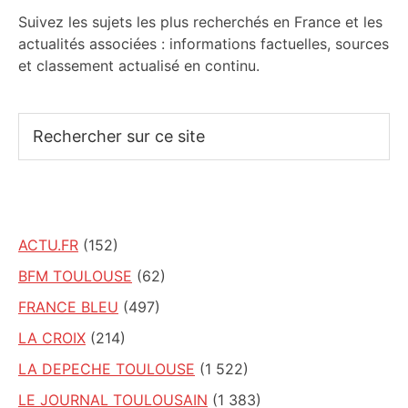
électorale – – Le Mans.maville.com
Suivez les sujets les plus recherchés en France et les
actualités associées : informations factuelles, sources
et classement actualisé en continu.
Rechercher
sur
ce
site
ACTU.FR
(152)
BFM TOULOUSE
(62)
FRANCE BLEU
(497)
LA CROIX
(214)
LA DEPECHE TOULOUSE
(1 522)
LE JOURNAL TOULOUSAIN
(1 383)