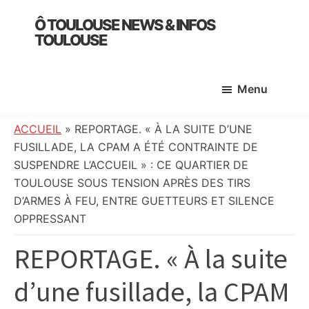
Skip
Skip
Skip
Ô TOULOUSE NEWS & INFOS
to
to
to
TOULOUSE
main
primary
footer
essentiel
content
sidebar
de
Menu
l’actualité
toulousaine
:
ACCUEIL
»
REPORTAGE. « À LA SUITE D’UNE
info
FUSILLADE, LA CPAM A ÉTÉ CONTRAINTE DE
locale,
SUSPENDRE L’ACCUEIL » : CE QUARTIER DE
société,
TOULOUSE SOUS TENSION APRÈS DES TIRS
culture,
D’ARMES À FEU, ENTRE GUETTEURS ET SILENCE
politique,
OPPRESSANT
météo,
REPORTAGE. « À la suite
faits
divers
d’une fusillade, la CPAM
et
initiatives