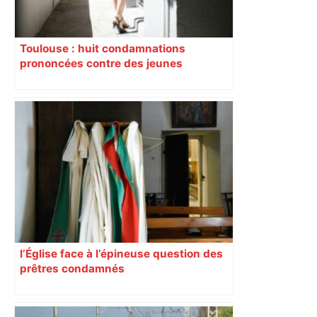
Toulouse : huit condamnations
prononcées contre des jeunes
impliqués dans la prostitution
d’adolescentes
l’Église face à l’épineuse question des
prêtres condamnés