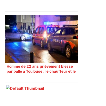
"C’est l’une des plus fortes
fréquentations du circuit" : Toulouse
est-elle la capitale du poker amateur –
ladepeche.fr
Homme de 22 ans grièvement blessé
par balle à Toulouse : le chauffeur et le
tireur présumés écroués pour
« tentative de meurtre en bande
organisée » et « association de
malfaiteurs »