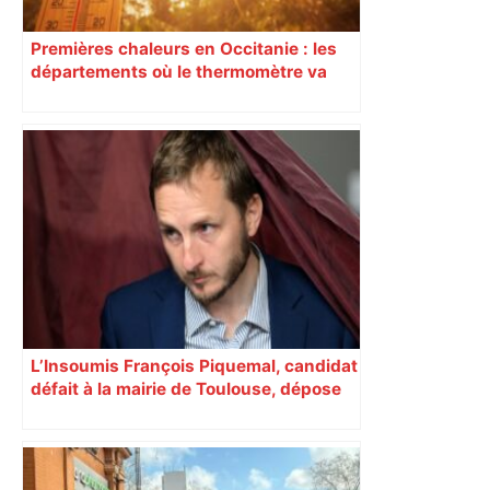
Premières chaleurs en Occitanie : les
départements où le thermomètre va
dépasser 28°C cette semaine
L’Insoumis François Piquemal, candidat
défait à la mairie de Toulouse, dépose
un recours pour contester l’élection de
Jean-Luc Moudenc