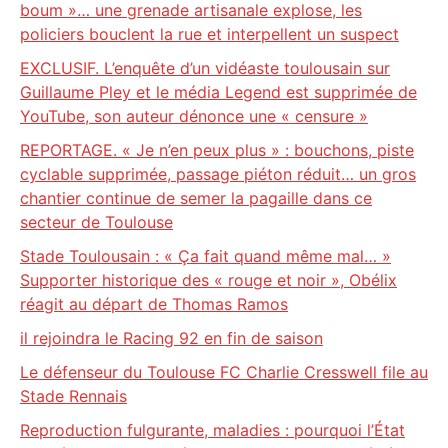
boum »… une grenade artisanale explose, les
policiers bouclent la rue et interpellent un suspect
EXCLUSIF. L’enquête d’un vidéaste toulousain sur
Guillaume Pley et le média Legend est supprimée de
YouTube, son auteur dénonce une « censure »
REPORTAGE. « Je n’en peux plus » : bouchons, piste
cyclable supprimée, passage piéton réduit… un gros
chantier continue de semer la pagaille dans ce
secteur de Toulouse
Stade Toulousain : « Ça fait quand même mal… »
Supporter historique des « rouge et noir », Obélix
réagit au départ de Thomas Ramos
il rejoindra le Racing 92 en fin de saison
Le défenseur du Toulouse FC Charlie Cresswell file au
Stade Rennais
Reproduction fulgurante, maladies : pourquoi l’État