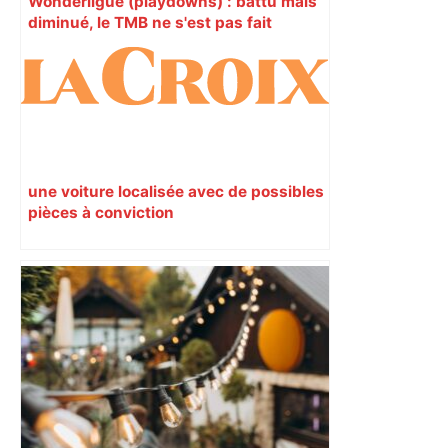
Wonderligue (playdowns) : battu mais
diminué, le TMB ne s'est pas fait
manger par Lyon – ladepeche.fr
une voiture localisée avec de possibles
pièces à conviction