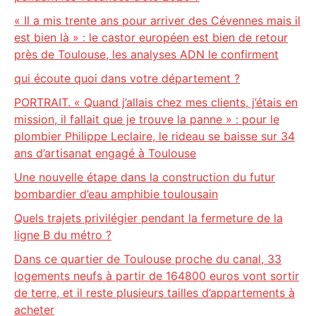
« Il a mis trente ans pour arriver des Cévennes mais il
est bien là » : le castor européen est bien de retour
près de Toulouse, les analyses ADN le confirment
qui écoute quoi dans votre département ?
PORTRAIT. « Quand j’allais chez mes clients, j’étais en
mission, il fallait que je trouve la panne » : pour le
plombier Philippe Leclaire, le rideau se baisse sur 34
ans d’artisanat engagé à Toulouse
Une nouvelle étape dans la construction du futur
bombardier d’eau amphibie toulousain
Quels trajets privilégier pendant la fermeture de la
ligne B du métro ?
Dans ce quartier de Toulouse proche du canal, 33
logements neufs à partir de 164800 euros vont sortir
de terre, et il reste plusieurs tailles d’appartements à
acheter