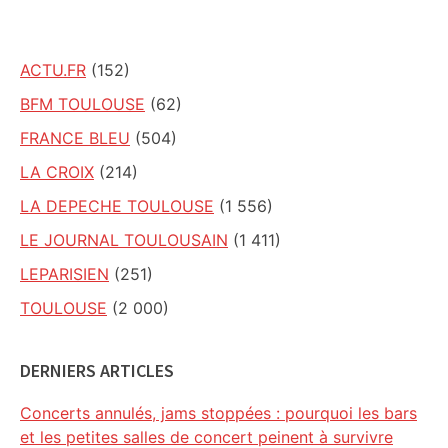
site
ACTU.FR
(152)
BFM TOULOUSE
(62)
FRANCE BLEU
(504)
LA CROIX
(214)
LA DEPECHE TOULOUSE
(1 556)
LE JOURNAL TOULOUSAIN
(1 411)
LEPARISIEN
(251)
TOULOUSE
(2 000)
DERNIERS ARTICLES
Concerts annulés, jams stoppées : pourquoi les bars
et les petites salles de concert peinent à survivre