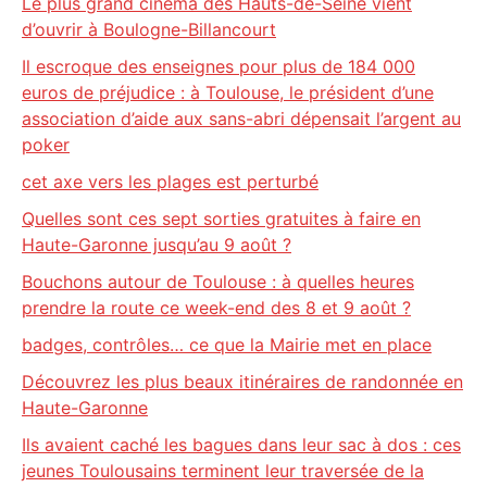
Le plus grand cinéma des Hauts-de-Seine vient
d’ouvrir à Boulogne-Billancourt
Il escroque des enseignes pour plus de 184 000
euros de préjudice : à Toulouse, le président d’une
association d’aide aux sans-abri dépensait l’argent au
poker
cet axe vers les plages est perturbé
Quelles sont ces sept sorties gratuites à faire en
Haute-Garonne jusqu’au 9 août ?
Bouchons autour de Toulouse : à quelles heures
prendre la route ce week-end des 8 et 9 août ?
badges, contrôles… ce que la Mairie met en place
Découvrez les plus beaux itinéraires de randonnée en
Haute-Garonne
Ils avaient caché les bagues dans leur sac à dos : ces
jeunes Toulousains terminent leur traversée de la