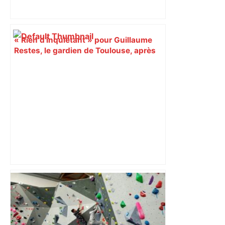
« Rien d'inquiétant » pour Guillaume
Restes, le gardien de Toulouse, après
sa sortie à Metz – L'Équipe
Près de Toulouse : dans cette zone
économique, un axe majeur va être
fermé en fin de soirée, voici les
déviations – Actu.fr