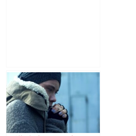
"C'est la reprise des bouchons et c'est
horrible", plus de 17 km de
ralentissements autour de Toulouse ce
jeudi matin, on vous donne les
secteurs à éviter – ladepeche.fr