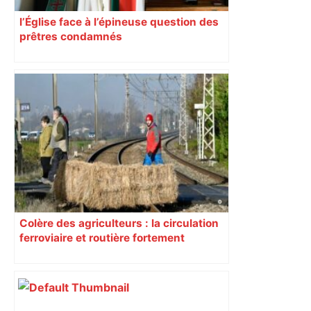
l’Église face à l’épineuse question des
prêtres condamnés
Colère des agriculteurs : la circulation
ferroviaire et routière fortement
perturbée en Haute-Garonne, l’A61
bloquée