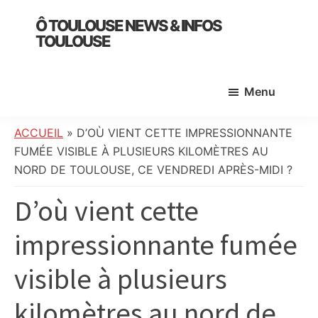
Skip
Skip
Skip
Ô TOULOUSE NEWS & INFOS
to
to
to
TOULOUSE
main
primary
footer
essentiel
content
sidebar
de
Menu
l’actualité
toulousaine
:
ACCUEIL
»
D’OÙ VIENT CETTE IMPRESSIONNANTE
info
FUMÉE VISIBLE À PLUSIEURS KILOMÈTRES AU
locale,
NORD DE TOULOUSE, CE VENDREDI APRÈS-MIDI ?
société,
D’où vient cette
culture,
politique,
impressionnante fumée
météo,
faits
visible à plusieurs
divers
et
kilomètres au nord de
initiatives