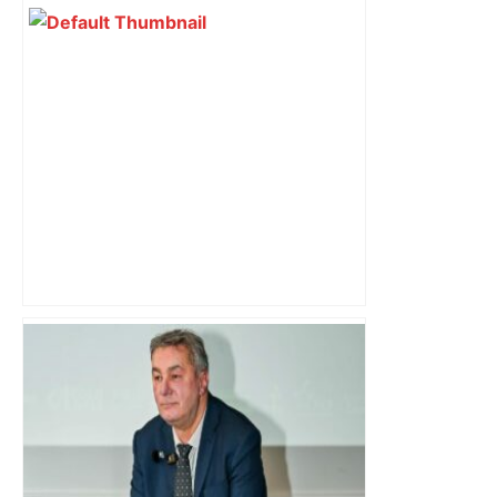
Alliance PS/LFI à Toulouse : Marc
Sztulman claque la porte – RMC