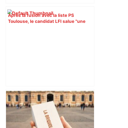
Après la fusion avec la liste PS
Toulouse, le candidat LFI salue "une
dynamique qui nous oblige à la
responsabilité" – Franceinfo
ENTRETIEN. Municipales 2026 à
Toulouse : sous le feu des critiques,
Briançon assume son alliance avec
Piquemal, "ce n’est pas un accord de
postes" – ladepeche.fr