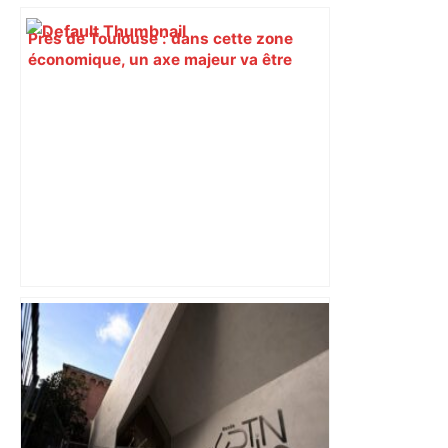
Près de Toulouse : dans cette zone
économique, un axe majeur va être
fermé en fin de soirée, voici les
déviations – Actu.fr
« Rien d'inquiétant » pour Guillaume
Restes, le gardien de Toulouse, après
sa sortie à Metz – L'Équipe