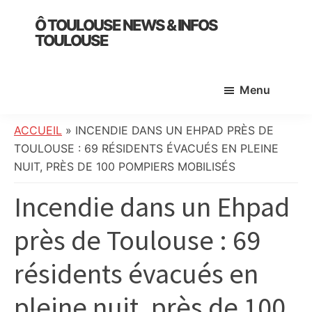
Skip
Skip
Skip
Ô TOULOUSE NEWS & INFOS
to
to
to
TOULOUSE
main
primary
footer
essentiel
content
sidebar
de
Menu
l’actualité
toulousaine
:
ACCUEIL
»
INCENDIE DANS UN EHPAD PRÈS DE
info
TOULOUSE : 69 RÉSIDENTS ÉVACUÉS EN PLEINE
locale,
NUIT, PRÈS DE 100 POMPIERS MOBILISÉS
société,
Incendie dans un Ehpad
culture,
politique,
près de Toulouse : 69
météo,
faits
résidents évacués en
divers
et
pleine nuit, près de 100
initiatives