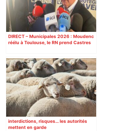
DIRECT – Municipales 2026 : Moudenc
réélu à Toulouse, le RN prend Castres
et Carcassonne
interdictions, risques… les autorités
mettent en garde