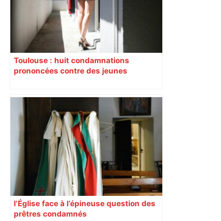
Toulouse : huit condamnations
prononcées contre des jeunes
impliqués dans la prostitution
d’adolescentes
l’Église face à l’épineuse question des
prêtres condamnés