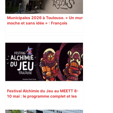
Municipales 2026 à Toulouse. « Un mur
moche et sans idée » : François
Piquemal (LFI), un détracteur de plus
du nouvel accueil du musée des
Augustins
Festival Alchimie du Jeu au MEETT 8-
10 mai : le programme complet et les
jeux à ne pas rater