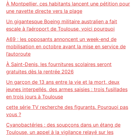
À Montpellier, ces habitants lancent une pétition pour
une navette directe vers la plage
Un gigantesque Boeing militaire australien a fait
escale à l’aéroport de Toulouse, voici pourquoi
A69 : les opposants annoncent un week-end de
mobilisation en octobre avant la mise en service de
l’autoroute
À Saint-Denis, les fournitures scolaires seront
gratuites dès la rentrée 2026
Un garçon de 13 ans entre la vie et la mort, deux
jeunes interpellés, des armes saisies : trois fusillades
en trois jours à Toulouse
cette série TV recherche des figurants. Pourquoi pas
vous ?
Cyanobactéries : des soupçons dans un étang de
Toulouse, un appel à la vigilance relayé sur les