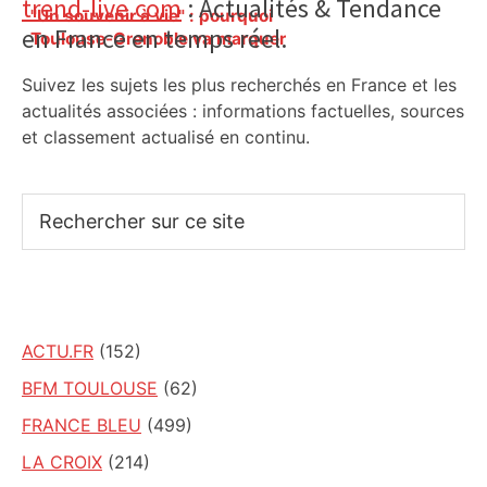
Primary
trend-live.com
: Actualités & Tendance
"Un souvenir à vie" : pourquoi
en France en temps réel.
Sidebar
Toulouse-Grenoble va marquer
l’histoire du rugby féminin dimanche –
Suivez les sujets les plus recherchés en France et les
Actu.fr
actualités associées : informations factuelles, sources
et classement actualisé en continu.
Rechercher
sur
ce
site
ACTU.FR
(152)
BFM TOULOUSE
(62)
FRANCE BLEU
(499)
LA CROIX
(214)