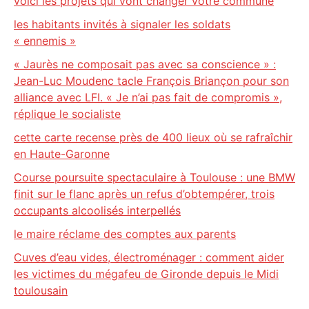
voici les projets qui vont changer votre commune
les habitants invités à signaler les soldats
« ennemis »
« Jaurès ne composait pas avec sa conscience » :
Jean-Luc Moudenc tacle François Briançon pour son
alliance avec LFI. « Je n’ai pas fait de compromis »,
réplique le socialiste
cette carte recense près de 400 lieux où se rafraîchir
en Haute-Garonne
Course poursuite spectaculaire à Toulouse : une BMW
finit sur le flanc après un refus d’obtempérer, trois
occupants alcoolisés interpellés
le maire réclame des comptes aux parents
Cuves d’eau vides, électroménager : comment aider
les victimes du mégafeu de Gironde depuis le Midi
toulousain