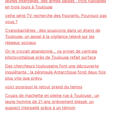
jeunes interpellés, des armes saisies : trois fusillades
en trois jours à Toulouse
cette série TV recherche des figurants. Pourquoi pas
vous ?
Cyanobactéries : des soupçons dans un étang de
Toulouse, un appel à la vigilance relayé sur les
réseaux sociaux
On le croyait abandonné… ce projet de centrale
photovoltaïque près de Toulouse refait surface
Des chercheurs toulousains font une découverte
inquiétante : la péninsule Antarctique fond deux fois
plus vite que prévu
voici pourquoi le retour prend du temps
Coups de machette en pleine rue à Toulouse : un
jeune homme de 21 ans grièvement blessé, un
suspect interpellé grâce à un témoin