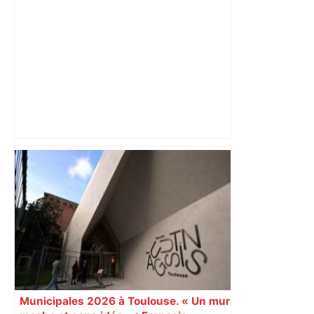
Après la fusion avec la liste PS
Toulouse, le candidat LFI salue "une
dynamique qui nous oblige à la
responsabilité" – Franceinfo
Municipales 2026 à Toulouse. « Un mur