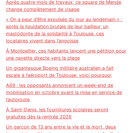
Après quatre mois de travaux, ce square de Mende
change complètement de visage
« On a peur d’être expulsés du jour au lendemain » :
après la liquidation brutale de leur bailleur, un
mastodonte de la solidarité à Toulouse, ces
locataires vivent dans l’angoisse
À Montpellier, ces habitants lancent une pétition pour
une navette directe vers la plage
Un gigantesque Boeing militaire australien a fait
escale à l’aéroport de Toulouse, voici pourquoi
A69 : les opposants annoncent un week-end de
mobilisation en octobre avant la mise en service de
l’autoroute
À Saint-Denis, les fournitures scolaires seront
gratuites dès la rentrée 2026
Un garçon de 13 ans entre la vie et la mort, deux