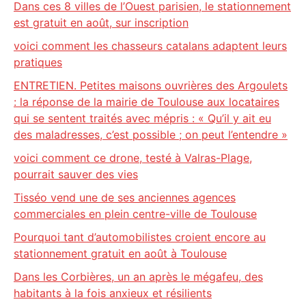
Dans ces 8 villes de l’Ouest parisien, le stationnement
est gratuit en août, sur inscription
voici comment les chasseurs catalans adaptent leurs
pratiques
ENTRETIEN. Petites maisons ouvrières des Argoulets
: la réponse de la mairie de Toulouse aux locataires
qui se sentent traités avec mépris : « Qu’il y ait eu
des maladresses, c’est possible ; on peut l’entendre »
voici comment ce drone, testé à Valras-Plage,
pourrait sauver des vies
Tisséo vend une de ses anciennes agences
commerciales en plein centre-ville de Toulouse
Pourquoi tant d’automobilistes croient encore au
stationnement gratuit en août à Toulouse
Dans les Corbières, un an après le mégafeu, des
habitants à la fois anxieux et résilients