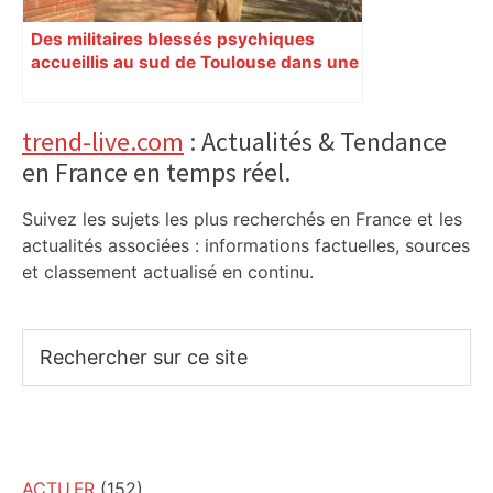
Des militaires blessés psychiques
accueillis au sud de Toulouse dans une
maison Athos
Primary
trend-live.com
: Actualités & Tendance
en France en temps réel.
Sidebar
Suivez les sujets les plus recherchés en France et les
actualités associées : informations factuelles, sources
et classement actualisé en continu.
Rechercher
sur
ce
site
ACTU.FR
(152)