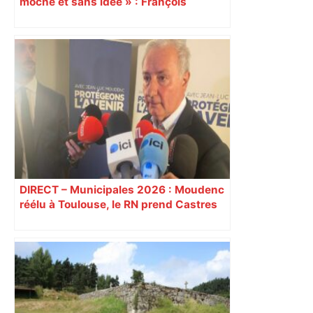
moche et sans idée » : François
Piquemal (LFI), un détracteur de plus
du nouvel accueil du musée des
Augustins
DIRECT – Municipales 2026 : Moudenc
réélu à Toulouse, le RN prend Castres
et Carcassonne