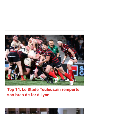
Où sortir ce week-end à Toulouse ?
Toulouse Vintage, Cinélatino, Salon
Occ’Ygène.. Voici nos 5 conseils –
ladepeche.fr
Top 14. Le Stade Toulousain remporte
son bras de fer à Lyon