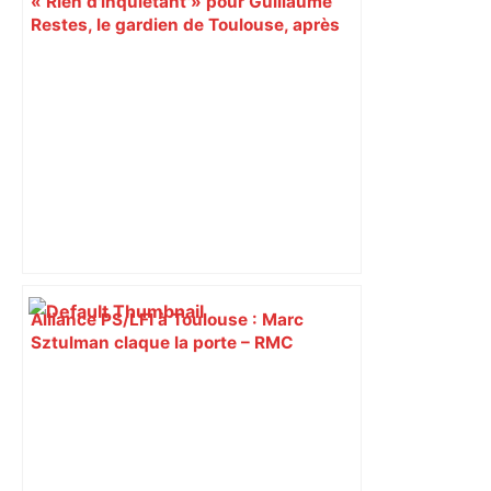
« Rien d'inquiétant » pour Guillaume
Restes, le gardien de Toulouse, après
sa sortie à Metz – L'Équipe
Alliance PS/LFI à Toulouse : Marc
Sztulman claque la porte – RMC