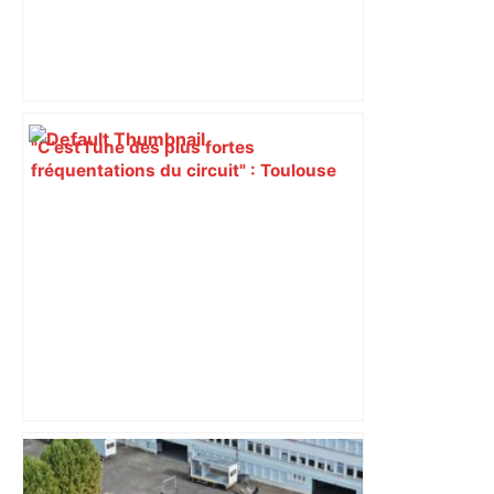
"C’est l’une des plus fortes
fréquentations du circuit" : Toulouse
est-elle la capitale du poker amateur –
ladepeche.fr
"C'est la reprise des bouchons et c'est
horrible", plus de 17 km de