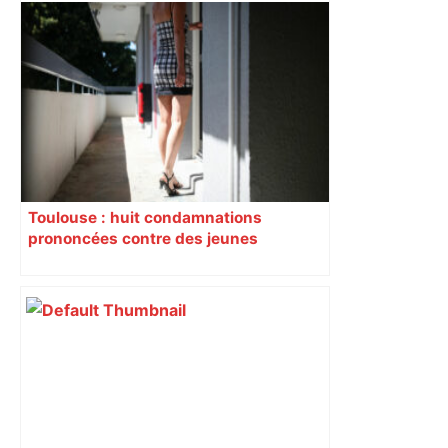
Près de Toulouse : dans cette zone
économique, un axe majeur va être
fermé en fin de soirée, voici les
déviations – Actu.fr
Toulouse : huit condamnations
prononcées contre des jeunes
impliqués dans la prostitution
d’adolescentes