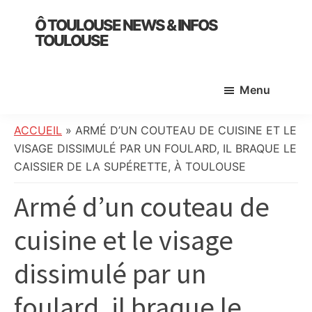
Skip
Skip
Skip
Ô TOULOUSE NEWS & INFOS
to
to
to
TOULOUSE
main
primary
footer
essentiel
content
sidebar
de
Menu
l’actualité
toulousaine
:
ACCUEIL
»
ARMÉ D’UN COUTEAU DE CUISINE ET LE
info
VISAGE DISSIMULÉ PAR UN FOULARD, IL BRAQUE LE
locale,
CAISSIER DE LA SUPÉRETTE, À TOULOUSE
société,
Armé d’un couteau de
culture,
politique,
cuisine et le visage
météo,
faits
dissimulé par un
divers
et
foulard, il braque le
initiatives