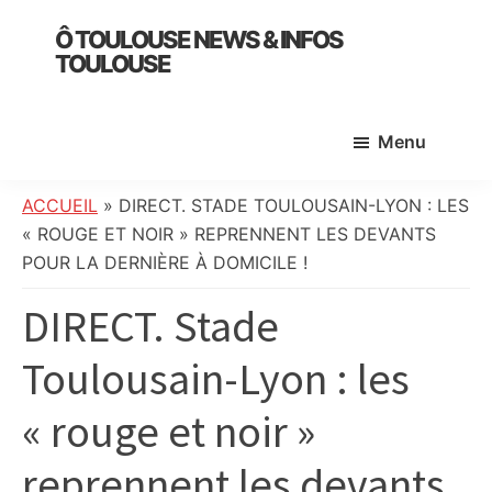
Skip
Skip
Skip
Ô TOULOUSE NEWS & INFOS
to
to
to
TOULOUSE
main
primary
footer
essentiel
content
sidebar
de
Menu
l’actualité
toulousaine
:
ACCUEIL
»
DIRECT. STADE TOULOUSAIN-LYON : LES
info
« ROUGE ET NOIR » REPRENNENT LES DEVANTS
locale,
POUR LA DERNIÈRE À DOMICILE !
société,
DIRECT. Stade
culture,
politique,
Toulousain-Lyon : les
météo,
faits
« rouge et noir »
divers
et
reprennent les devants
initiatives