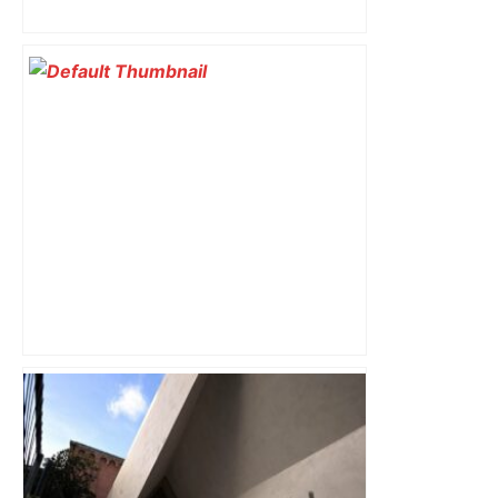
Toulouse. Un incendie se déclare dans
un bâtiment désaffecté : une
cinquantaine de migrants évacuée –
Actu.fr