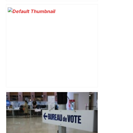
la semaine délicate de Toulouse
Vous pensiez que c’était comme une
voiture ? La vérité sur les avions qui
reculent – ici.fr