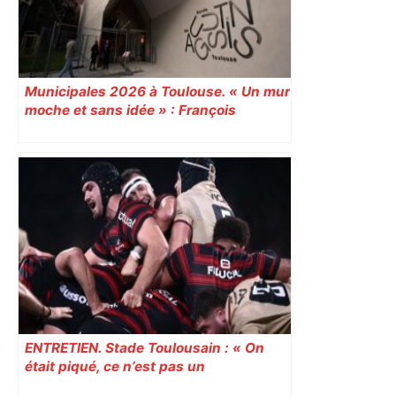
Municipales 2026 à Toulouse. « Un mur
moche et sans idée » : François
Piquemal (LFI), un détracteur de plus
du nouvel accueil du musée des
Augustins
ENTRETIEN. Stade Toulousain : « On
était piqué, ce n’est pas un
mensonge » Clément Vergé revient sur