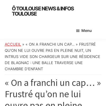
Skip
Skip
Skip
Ô TOULOUSE NEWS & INFOS
to
to
to
TOULOUSE
main
primary
footer
essentiel
content
sidebar
de
Menu
l’actualité
toulousaine
:
ACCUEIL
»
« ON A FRANCHI UN CAP… » FRUSTRÉ
info
QU’ON NE LUI OUVRE PAS EN PLEINE NUIT, UN
locale,
INTRUS VIDE SON CHARGEUR SUR UNE RÉSIDENCE
société,
DE BLAGNAC : UNE BALLE TRAVERSE UNE
culture,
CHAMBRE D’ENFANT
politique,
« On a franchi un cap… »
météo,
faits
Frustré qu’on ne lui
divers
et
ouvre pas en pleine
initiatives