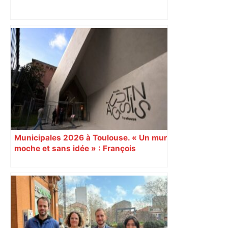
Capilla en bleu ciel pour combien de
temps encore ? Toulouse et l'UBB aux
aguets – Rugbynistere
Municipales 2026 à Toulouse. « Un mur
moche et sans idée » : François
Piquemal (LFI), un détracteur de plus
du nouvel accueil du musée des
Augustins