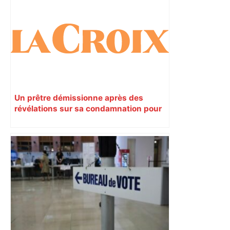
Un prêtre démissionne après des
révélations sur sa condamnation pour
pédophilie