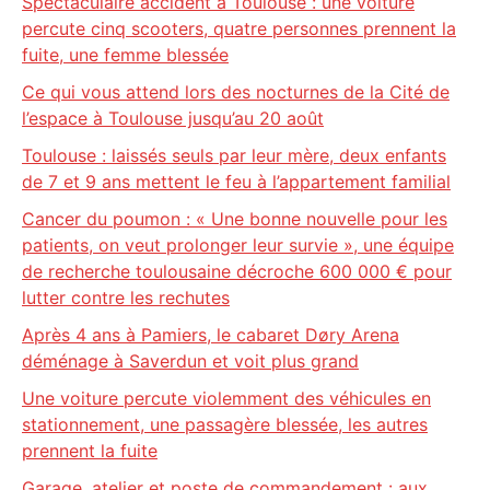
Spectaculaire accident à Toulouse : une voiture
percute cinq scooters, quatre personnes prennent la
fuite, une femme blessée
Ce qui vous attend lors des nocturnes de la Cité de
l’espace à Toulouse jusqu’au 20 août
Toulouse : laissés seuls par leur mère, deux enfants
de 7 et 9 ans mettent le feu à l’appartement familial
Cancer du poumon : « Une bonne nouvelle pour les
patients, on veut prolonger leur survie », une équipe
de recherche toulousaine décroche 600 000 € pour
lutter contre les rechutes
Après 4 ans à Pamiers, le cabaret Døry Arena
déménage à Saverdun et voit plus grand
Une voiture percute violemment des véhicules en
stationnement, une passagère blessée, les autres
prennent la fuite
Garage, atelier et poste de commandement : aux