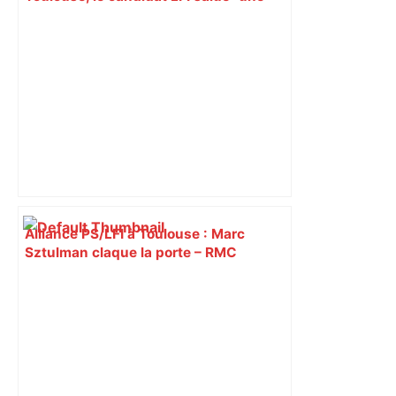
dynamique qui nous oblige à la
responsabilité" – Franceinfo
Alliance PS/LFI à Toulouse : Marc
Sztulman claque la porte – RMC