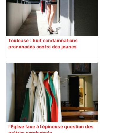
Toulouse : huit condamnations
prononcées contre des jeunes
impliqués dans la prostitution
d’adolescentes
l’Église face à l’épineuse question des
prêtres condamnés