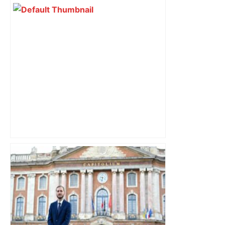
revendiquant surtout son art du jeu en
mouvement, vif et spectaculaire.
Décryptage. Série (4 / 10)
Vous pensiez que c’était comme une
voiture ? La vérité sur les avions qui
reculent – ici.fr