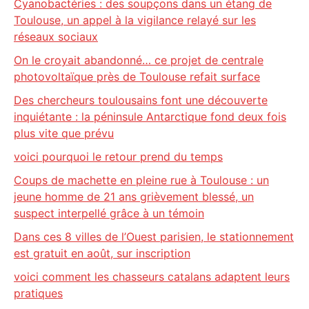
Cyanobactéries : des soupçons dans un étang de
Toulouse, un appel à la vigilance relayé sur les
réseaux sociaux
On le croyait abandonné… ce projet de centrale
photovoltaïque près de Toulouse refait surface
Des chercheurs toulousains font une découverte
inquiétante : la péninsule Antarctique fond deux fois
plus vite que prévu
voici pourquoi le retour prend du temps
Coups de machette en pleine rue à Toulouse : un
jeune homme de 21 ans grièvement blessé, un
suspect interpellé grâce à un témoin
Dans ces 8 villes de l’Ouest parisien, le stationnement
est gratuit en août, sur inscription
voici comment les chasseurs catalans adaptent leurs
pratiques