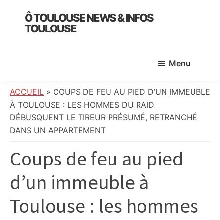
Skip
Skip
Skip
Ô TOULOUSE NEWS & INFOS
to
to
to
TOULOUSE
main
primary
footer
essentiel
content
sidebar
de
Menu
l’actualité
toulousaine
:
ACCUEIL
»
COUPS DE FEU AU PIED D’UN IMMEUBLE
info
À TOULOUSE : LES HOMMES DU RAID
locale,
DÉBUSQUENT LE TIREUR PRÉSUMÉ, RETRANCHÉ
société,
DANS UN APPARTEMENT
culture,
Coups de feu au pied
politique,
météo,
d’un immeuble à
faits
divers
Toulouse : les hommes
et
initiatives