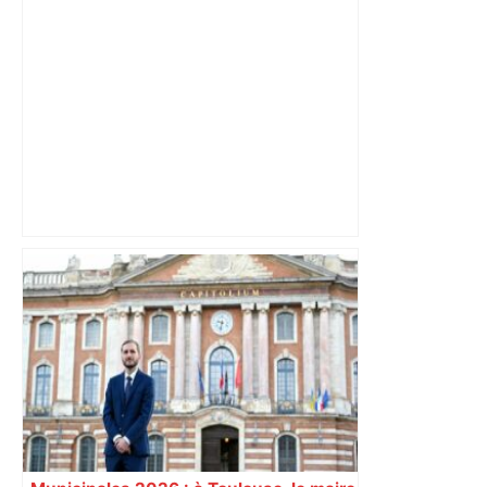
ralentissements autour de Toulouse ce
jeudi matin, on vous donne les
secteurs à éviter – ladepeche.fr
Après la fusion avec la liste PS
Toulouse, le candidat LFI salue "une
dynamique qui nous oblige à la
responsabilité" – Franceinfo