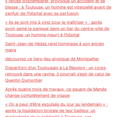
Il refuse d’obtempérer, provoque un accident et se
blesse : à Toulouse, un homme est interpellé avant de
s’enfuir de l’hôpital avec sa perfusion
« Ils se sont mis à cinq pour le maîtriser » : après
avoir semé la panique dans un bar du centre-ville de
Toulouse, un homme meurt à l’hôpital
Saint-Jean-de-Védas rend hommage à son ancien
maire
découvrez ce tiers-lieu atypique de Montpellier
Disparition d’un Toulousain à La Réunion : un corps
retrouvé dans une ravine, il pourrait s’agir de celui de
Quentin Dumontier
Après quatre mois de travaux, ce square de Mende
change complètement de visage
« On a peur d’être expulsés du jour au lendemain » :
après la liquidation brutale de leur bailleur, un
mastodonte de la solidarité à Toulouse, ces