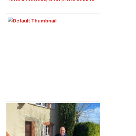
et Carcassonne
"C’est l’une des plus fortes
fréquentations du circuit" : Toulouse
est-elle la capitale du poker amateur –
ladepeche.fr