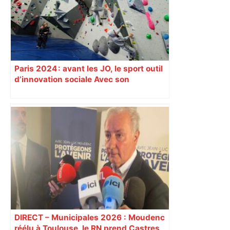
Paris 2024 : avant les JO, le sport outil
d’innovation sociale Avec son
programme « Impact 2024 », le Comité
d’organisation des Jeux de Paris
soutient depuis deux ans des
centaines de projets à vocation sociale.
Exemple à Toulouse et à Tarbes, avec
l’escalade qui espère dépasser le mur
d’indifférence des quartiers populaires.
Reportage
DIRECT – Municipales 2026 : Moudenc
réélu à Toulouse, le RN prend Castres