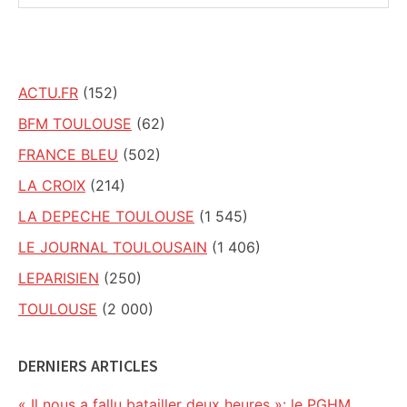
ce
site
ACTU.FR
(152)
BFM TOULOUSE
(62)
FRANCE BLEU
(502)
LA CROIX
(214)
LA DEPECHE TOULOUSE
(1 545)
LE JOURNAL TOULOUSAIN
(1 406)
LEPARISIEN
(250)
TOULOUSE
(2 000)
DERNIERS ARTICLES
« Il nous a fallu batailler deux heures »: le PGHM