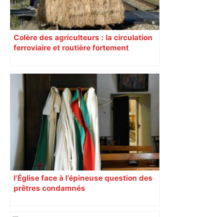
Colère des agriculteurs : la circulation
ferroviaire et routière fortement
perturbée en Haute-Garonne, l’A61
bloquée
l’Église face à l’épineuse question des
prêtres condamnés