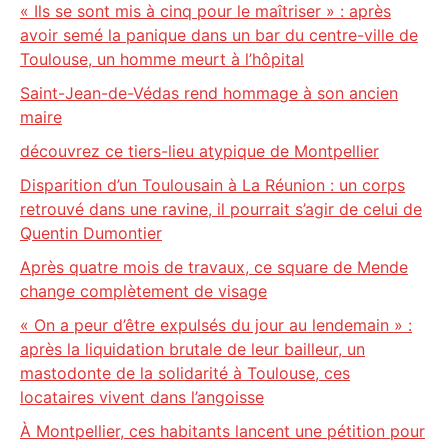
« Ils se sont mis à cinq pour le maîtriser » : après
avoir semé la panique dans un bar du centre-ville de
Toulouse, un homme meurt à l’hôpital
Saint-Jean-de-Védas rend hommage à son ancien
maire
découvrez ce tiers-lieu atypique de Montpellier
Disparition d’un Toulousain à La Réunion : un corps
retrouvé dans une ravine, il pourrait s’agir de celui de
Quentin Dumontier
Après quatre mois de travaux, ce square de Mende
change complètement de visage
« On a peur d’être expulsés du jour au lendemain » :
après la liquidation brutale de leur bailleur, un
mastodonte de la solidarité à Toulouse, ces
locataires vivent dans l’angoisse
À Montpellier, ces habitants lancent une pétition pour