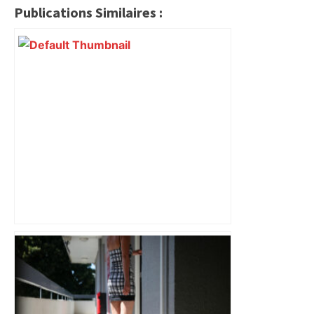
Publications Similaires :
Alliance PS/LFI à Toulouse : Marc
Sztulman claque la porte – RMC