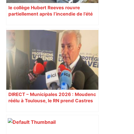
le collège Hubert Reeves rouvre
partiellement après l’incendie de l’été
DIRECT – Municipales 2026 : Moudenc
réélu à Toulouse, le RN prend Castres
et Carcassonne