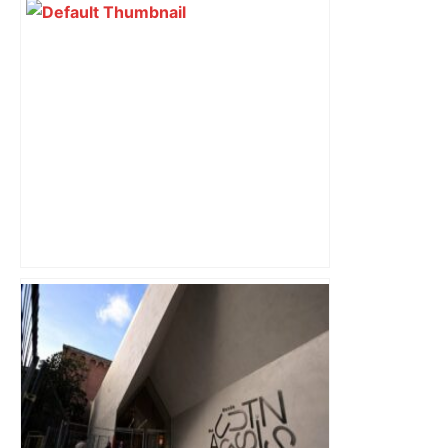
« Rien d'inquiétant » pour Guillaume
Restes, le gardien de Toulouse, après
sa sortie à Metz – L'Équipe