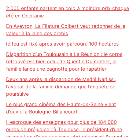
2.000 enfants partent en colo à moindre prix chaque
été en Occitanie
En Aveyron, La Filature Colbert veut redonner de la
valeur à la laine des brebis
le feu est fixé après avoir parcouru 100 hectares
Disparition d’un Toulousain à La Réunion : le corps
retrouvé est bien celui de Quentin Dumontier, la
famille lance une cagnotte pour le rapatrier
Deux ans après la disparition de Medhi Narjissi,
l’avocat de la famille demande que l’enquête se
poursuive
Le plus grand cinéma des Hauts-de-Seine vient
d’ouvrir à Boulogne-Billancourt
Il escroque des enseignes pour plus de 184 000
euros de préjudice : à Toulouse, le président d’une
association d’aide aux sans-abri dépensait l’argent au