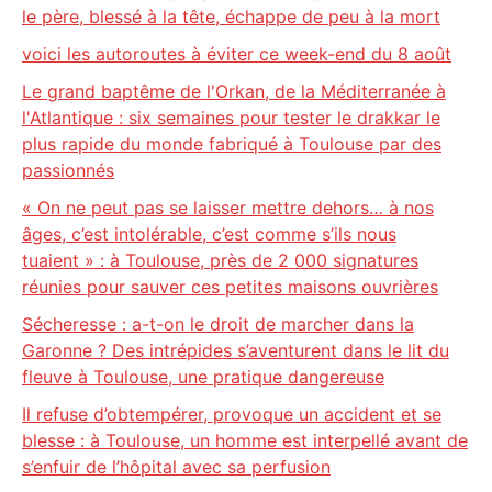
le père, blessé à la tête, échappe de peu à la mort
voici les autoroutes à éviter ce week-end du 8 août
Le grand baptême de l'Orkan, de la Méditerranée à
l'Atlantique : six semaines pour tester le drakkar le
plus rapide du monde fabriqué à Toulouse par des
passionnés
« On ne peut pas se laisser mettre dehors… à nos
âges, c’est intolérable, c’est comme s’ils nous
tuaient » : à Toulouse, près de 2 000 signatures
réunies pour sauver ces petites maisons ouvrières
Sécheresse : a-t-on le droit de marcher dans la
Garonne ? Des intrépides s’aventurent dans le lit du
fleuve à Toulouse, une pratique dangereuse
Il refuse d’obtempérer, provoque un accident et se
blesse : à Toulouse, un homme est interpellé avant de
s’enfuir de l’hôpital avec sa perfusion