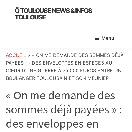
Skip
Skip
Skip
Ô TOULOUSE NEWS & INFOS
to
to
to
TOULOUSE
main
primary
footer
essentiel
content
sidebar
de
Menu
l’actualité
toulousaine
:
ACCUEIL
»
« ON ME DEMANDE DES SOMMES DÉJÀ
info
PAYÉES » : DES ENVELOPPES EN ESPÈCES AU
locale,
CŒUR D’UNE GUERRE À 75 000 EUROS ENTRE UN
société,
BOULANGER TOULOUSAIN ET SON MEUNIER
culture,
« On me demande des
politique,
météo,
sommes déjà payées » :
faits
divers
des enveloppes en
et
initiatives