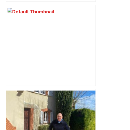
Un homme allongé sur les rails : il
meurt percuté par un train, le trafic
ferroviaire à l’arrêt dans le Lauragais,
au sud de Toulouse – ladepeche.fr