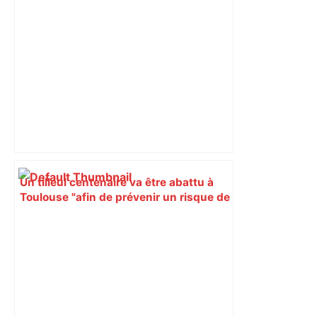
Un tilleul centenaire va être abattu à
Toulouse "afin de prévenir un risque de
chute sur la façade", et deux nouveaux
arbres seront plantés à la place –
ladepeche.fr