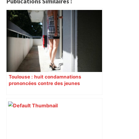
Publications Similaires :
Toulouse : huit condamnations
prononcées contre des jeunes
impliqués dans la prostitution
d’adolescentes