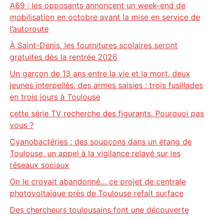
A69 : les opposants annoncent un week-end de
mobilisation en octobre avant la mise en service de
l’autoroute
À Saint-Denis, les fournitures scolaires seront
gratuites dès la rentrée 2026
Un garçon de 13 ans entre la vie et la mort, deux
jeunes interpellés, des armes saisies : trois fusillades
en trois jours à Toulouse
cette série TV recherche des figurants. Pourquoi pas
vous ?
Cyanobactéries : des soupçons dans un étang de
Toulouse, un appel à la vigilance relayé sur les
réseaux sociaux
On le croyait abandonné… ce projet de centrale
photovoltaïque près de Toulouse refait surface
Des chercheurs toulousains font une découverte