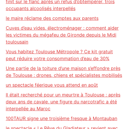
finit sur le flanc après un refus d’obtempérer, trois
occupants alcoolisés interpellés
le maire réclame des comptes aux parents
Cuves d’eau vides, électroménager : comment aider
les victimes du mégafeu de Gironde depuis le Midi
toulousain
Vous habitez Toulouse Métropole ? Ce kit gratuit
peut réduire votre consommation d’eau de 30%
Une partie de la toiture d’une maison s’effondre près
de Toulouse : drones, chiens et spécialistes mobilisés
un spectacle féerique vous attend en août
Il était recherché pour un meurtre à Toulouse : après
deux ans de cavale, une figure du narcotrafic a été
interpellée au Maroc
100TAUR signe une troisième fresque à Montauban
le spectacle « Le Rêve du Gladiateur » revient avec