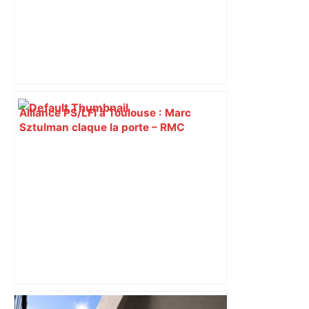
Alliance PS/LFI à Toulouse : Marc
Sztulman claque la porte – RMC