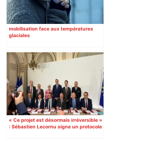
mobilisation face aux températures
glaciales
« Ce projet est désormais irréversible »
: Sébastien Lecornu signe un protocole
pour sacraliser la LGV Toulouse-
Bordeaux