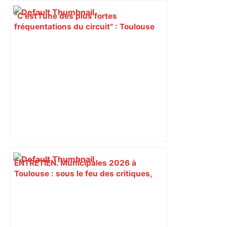
"C’est l’une des plus fortes
fréquentations du circuit" : Toulouse
est-elle la capitale du poker amateur –
ladepeche.fr
ENTRETIEN. Municipales 2026 à
Toulouse : sous le feu des critiques,
Briançon assume son alliance avec
Piquemal, "ce n’est pas un accord de
postes" – ladepeche.fr