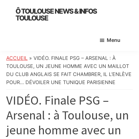
Skip
Skip
Skip
Ô TOULOUSE NEWS & INFOS
to
to
to
TOULOUSE
main
primary
footer
essentiel
content
sidebar
de
Menu
l’actualité
toulousaine
:
ACCUEIL
»
VIDÉO. FINALE PSG – ARSENAL : À
info
TOULOUSE, UN JEUNE HOMME AVEC UN MAILLOT
locale,
DU CLUB ANGLAIS SE FAIT CHAMBRER, IL L’ENLÈVE
société,
POUR… DÉVOILER UNE TUNIQUE PARISIENNE
culture,
VIDÉO. Finale PSG –
politique,
météo,
Arsenal : à Toulouse, un
faits
divers
jeune homme avec un
et
initiatives