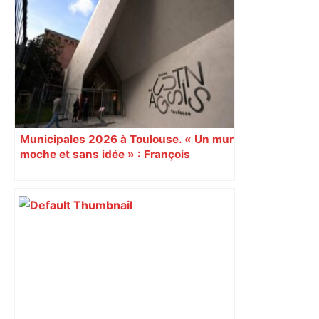
Bilan du marché du logement neuf :
une lueur d'espoir pour l'immobilier à
Toulouse ? – Actu.fr
Municipales 2026 à Toulouse. « Un mur
moche et sans idée » : François
Piquemal (LFI), un détracteur de plus
du nouvel accueil du musée des
Augustins