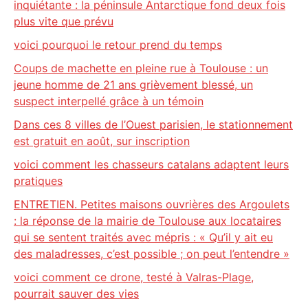
inquiétante : la péninsule Antarctique fond deux fois
plus vite que prévu
voici pourquoi le retour prend du temps
Coups de machette en pleine rue à Toulouse : un
jeune homme de 21 ans grièvement blessé, un
suspect interpellé grâce à un témoin
Dans ces 8 villes de l’Ouest parisien, le stationnement
est gratuit en août, sur inscription
voici comment les chasseurs catalans adaptent leurs
pratiques
ENTRETIEN. Petites maisons ouvrières des Argoulets
: la réponse de la mairie de Toulouse aux locataires
qui se sentent traités avec mépris : « Qu’il y ait eu
des maladresses, c’est possible ; on peut l’entendre »
voici comment ce drone, testé à Valras-Plage,
pourrait sauver des vies