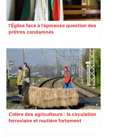
l’Église face à l’épineuse question des
prêtres condamnés
Colère des agriculteurs : la circulation
ferroviaire et routière fortement
perturbée en Haute-Garonne, l’A61
bloquée