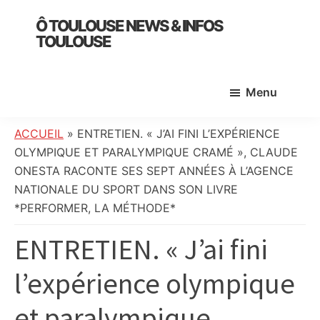
Skip
Skip
Skip
Ô TOULOUSE NEWS & INFOS
to
to
to
TOULOUSE
main
primary
footer
essentiel
content
sidebar
de
Menu
l’actualité
toulousaine
:
ACCUEIL
»
ENTRETIEN. « J’AI FINI L’EXPÉRIENCE
info
OLYMPIQUE ET PARALYMPIQUE CRAMÉ », CLAUDE
locale,
ONESTA RACONTE SES SEPT ANNÉES À L’AGENCE
société,
NATIONALE DU SPORT DANS SON LIVRE
culture,
*PERFORMER, LA MÉTHODE*
politique,
ENTRETIEN. « J’ai fini
météo,
faits
l’expérience olympique
divers
et
et paralympique
initiatives