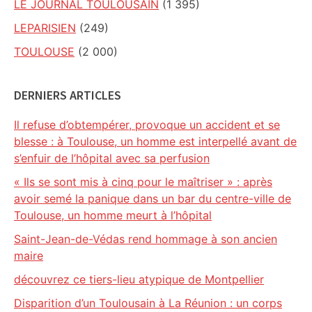
LE JOURNAL TOULOUSAIN
(1 395)
LEPARISIEN
(249)
TOULOUSE
(2 000)
DERNIERS ARTICLES
Il refuse d’obtempérer, provoque un accident et se
blesse : à Toulouse, un homme est interpellé avant de
s’enfuir de l’hôpital avec sa perfusion
« Ils se sont mis à cinq pour le maîtriser » : après
avoir semé la panique dans un bar du centre-ville de
Toulouse, un homme meurt à l’hôpital
Saint-Jean-de-Védas rend hommage à son ancien
maire
découvrez ce tiers-lieu atypique de Montpellier
Disparition d’un Toulousain à La Réunion : un corps