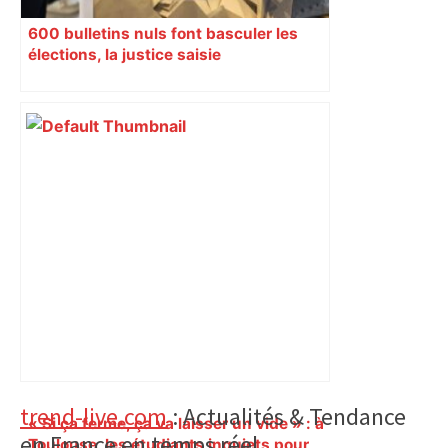
600 bulletins nuls font basculer les
élections, la justice saisie
Primary
trend-live.com
: Actualités & Tendance
« Si ça ferme, ça va laisser un vide » : à
en France en temps réel.
Toulouse, les étudiants inquiets pour