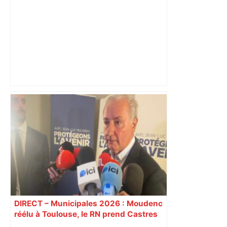
"C’est l’une des plus fortes
fréquentations du circuit" : Toulouse
est-elle la capitale du poker amateur –
ladepeche.fr
DIRECT – Municipales 2026 : Moudenc
réélu à Toulouse, le RN prend Castres
et Carcassonne