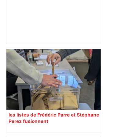
Un Airbus pas comme les autres :
l’étonnante histoire de l' Airbus A220 –
ici.fr
les listes de Frédéric Parre et Stéphane
Perez fusionnent