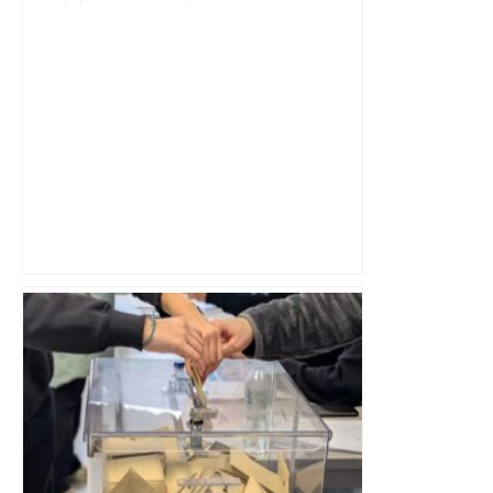
Municipales 2026 à Toulouse : voiture,
métro et train encombrent la campagne
électorale – – Le Mans.maville.com