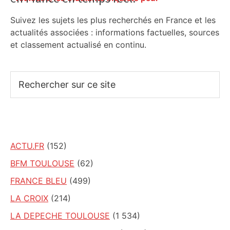
Sidebar
l'avenir de la librairie Gibert – Actu.fr
Suivez les sujets les plus recherchés en France et les
actualités associées : informations factuelles, sources
et classement actualisé en continu.
Rechercher
sur
ce
site
ACTU.FR
(152)
BFM TOULOUSE
(62)
FRANCE BLEU
(499)
LA CROIX
(214)
LA DEPECHE TOULOUSE
(1 534)