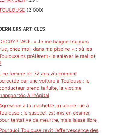
TOULOUSE
(2 000)
DERNIERS ARTICLES
DECRYPTAGE. « Je me baigne toujours
nue, chez moi, dans ma piscine » : où les
Toulousains préfèrent-ils enlever le maillot
?
Une femme de 72 ans violemment
percutée par une voiture à Toulouse : le
conducteur prend la fuite, la victime
transportée à l’hôpital
Agression à la machette en pleine rue à
Toulouse : le suspect est mis en examen
pour tentative de meurtre, mais laissé libre
Pourquoi Toulouse revit l’effervescence des