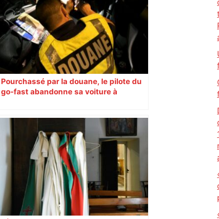
Christian Abraham, retrouvé la gorge
tranchée et recouvert de feuilles il y a
deux ans – ladepeche.fr
Pourchassé par la douane, le pilote du
go-fast abandonne sa voiture à
Toulouse et s’enfuit à pied en pleine
nuit : près de 800 kg de drogue saisis