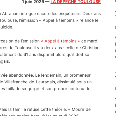
1 juin 2026
—
LA DEPECHE TOULOUSE
n Abraham intrigue encore les enquêteurs. Deux ans
oulouse, l’émission « Appel à témoins » relance le
uicide.
occasion de l’émission
« Appel à témoins »
ce mardi
rès de Toulouse il y a deux ans : celle de Christian
âtiment de 61 ans disparaît alors qu’il doit se
agais.
trouvée abandonnée. Le lendemain, un promeneur
e Villefranche-de-Lauragais, dissimulé sous un
res taillade sa gorge et son propre couteau de
ais la famille refuse cette théorie. « Mourir de