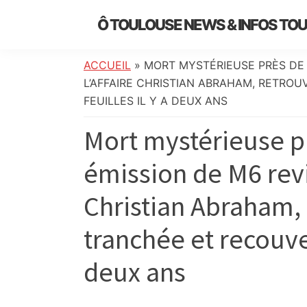
Skip
Skip
Skip
Skip
Ô TOULOUSE NEWS & INFOS TO
to
to
to
to
essentiel
primary
main
primary
footer
de
navigation
content
sidebar
ACCUEIL
»
MORT MYSTÉRIEUSE PRÈS DE 
l’actualité
L’AFFAIRE CHRISTIAN ABRAHAM, RETRO
toulousaine
FEUILLES IL Y A DEUX ANS
:
Mort mystérieuse p
info
locale,
émission de M6 revie
société,
culture,
Christian Abraham, 
politique,
météo,
tranchée et recouver
faits
divers
deux ans
et
initiatives