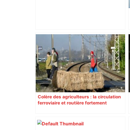
Près de Toulouse : dans cette zone
économique, un axe majeur va être
fermé en fin de soirée, voici les
déviations – Actu.fr
Colère des agriculteurs : la circulation
ferroviaire et routière fortement
perturbée en Haute-Garonne, l’A61
bloquée