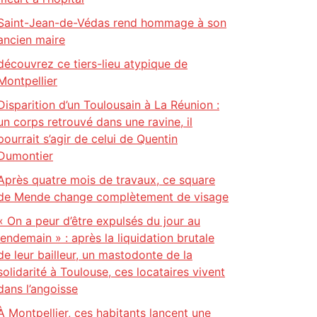
Saint-Jean-de-Védas rend hommage à son
ancien maire
découvrez ce tiers-lieu atypique de
Montpellier
Disparition d’un Toulousain à La Réunion :
un corps retrouvé dans une ravine, il
pourrait s’agir de celui de Quentin
Dumontier
Après quatre mois de travaux, ce square
de Mende change complètement de visage
« On a peur d’être expulsés du jour au
lendemain » : après la liquidation brutale
de leur bailleur, un mastodonte de la
solidarité à Toulouse, ces locataires vivent
dans l’angoisse
À Montpellier, ces habitants lancent une