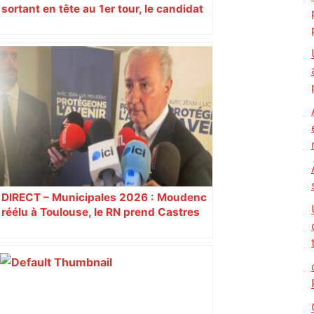
sortant en tête au 1er tour, le candidat
insoumis crée la surprise
DIRECT – Municipales 2026 : Moudenc
réélu à Toulouse, le RN prend Castres
et Carcassonne