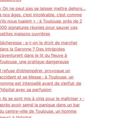
« On ne peut pas se laisser mettre dehors…
à nos âges, c’est intolérable, c’est comme
s’ils nous tuaient » : à Toulouse, près de 2
000 signatures réunies pour sauver ces
petites maisons ouvrières
Sécheresse : a-t-on le droit de marcher
dans la Garonne ? Des intrépides
s’aventurent dans le lit du fleuve à
Toulouse, une pratique dangereuse
Il refuse d’obtempérer, provoque un
accident et se blesse : à Toulouse, un
homme est interpellé avant de s’enfuir de
l’hôpital avec sa perfusion
« Ils se sont mis à cinq pour le maîtriser » :
après avoir semé la panique dans un bar
du centre-ville de Toulouse, un homme
meurt à l’hôpital