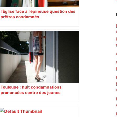
l’Église face à l’épineuse question des
prêtres condamnés
Toulouse : huit condamnations
prononcées contre des jeunes
impliqués dans la prostitution
d’adolescentes