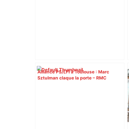
temps des chevaliers – Actu.fr
Alliance PS/LFI à Toulouse : Marc
Sztulman claque la porte – RMC