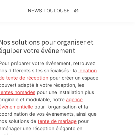
NEWS TOULOUSE
@
Primary
Sidebar
Nos solutions pour organiser et
équiper votre événement
Pour préparer votre événement, retrouvez
nos différents sites spécialisés : la
location
de tente de réception
pour créer un espace
couvert adapté à votre réception, les
tentes nomades
pour une installation plus
originale et modulable, notre
agence
événementielle
pour l’organisation et la
coordination de vos événements, ainsi que
nos solutions de
tente de mariage
pour
aménager une réception élégante en