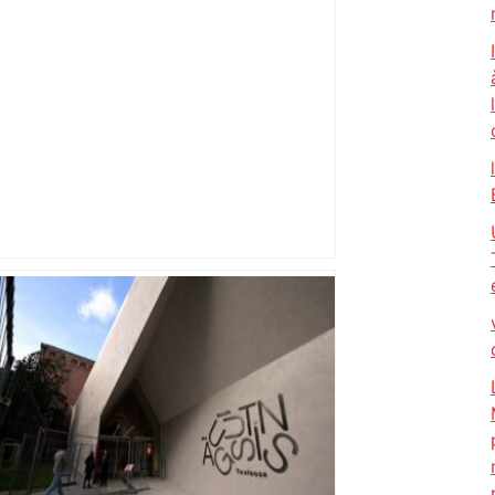
810 jours dans le top 6 : L’insolente
domination de Toulouse décryptée –
blog-rct.com