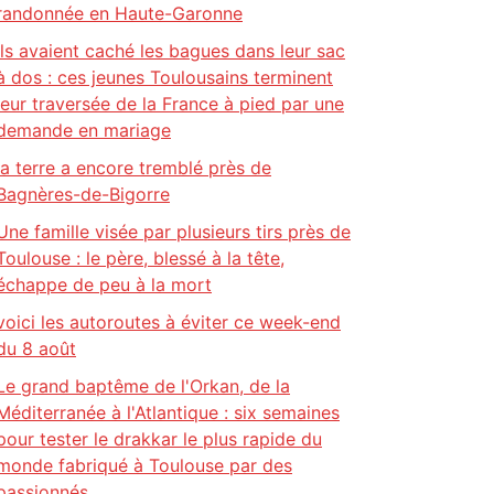
randonnée en Haute-Garonne
Ils avaient caché les bagues dans leur sac
à dos : ces jeunes Toulousains terminent
leur traversée de la France à pied par une
demande en mariage
la terre a encore tremblé près de
Bagnères-de-Bigorre
Une famille visée par plusieurs tirs près de
Toulouse : le père, blessé à la tête,
échappe de peu à la mort
voici les autoroutes à éviter ce week-end
du 8 août
Le grand baptême de l'Orkan, de la
Méditerranée à l'Atlantique : six semaines
pour tester le drakkar le plus rapide du
monde fabriqué à Toulouse par des
passionnés