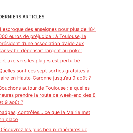
DERNIERS ARTICLES
Il escroque des enseignes pour plus de 184
000 euros de préjudice : à Toulouse, le
président d’une association d’aide aux
sans-abri dépensait l’argent au poker
cet axe vers les plages est perturbé
Quelles sont ces sept sorties gratuites à
faire en Haute-Garonne jusqu’au 9 août ?
Bouchons autour de Toulouse : à quelles
heures prendre la route ce week-end des 8
et 9 août ?
badges, contrôles… ce que la Mairie met
en place
Découvrez les plus beaux itinéraires de