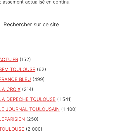
classement actualisé en continu.
Rechercher
sur
ce
site
ACTU.FR
(152)
BFM TOULOUSE
(62)
FRANCE BLEU
(499)
LA CROIX
(214)
LA DEPECHE TOULOUSE
(1 541)
LE JOURNAL TOULOUSAIN
(1 400)
LEPARISIEN
(250)
TOULOUSE
(2 000)