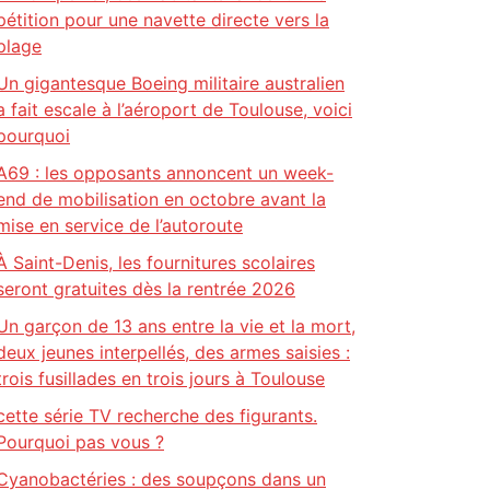
pétition pour une navette directe vers la
plage
Un gigantesque Boeing militaire australien
a fait escale à l’aéroport de Toulouse, voici
pourquoi
A69 : les opposants annoncent un week-
end de mobilisation en octobre avant la
mise en service de l’autoroute
À Saint-Denis, les fournitures scolaires
seront gratuites dès la rentrée 2026
Un garçon de 13 ans entre la vie et la mort,
deux jeunes interpellés, des armes saisies :
trois fusillades en trois jours à Toulouse
cette série TV recherche des figurants.
Pourquoi pas vous ?
Cyanobactéries : des soupçons dans un