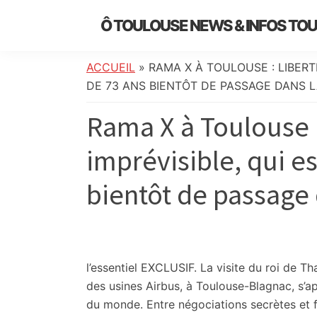
Skip
Skip
Skip
Skip
Ô TOULOUSE NEWS & INFOS TO
to
to
to
to
essentiel
primary
main
primary
footer
de
navigation
content
sidebar
ACCUEIL
»
RAMA X À TOULOUSE : LIBERTI
l’actualité
DE 73 ANS BIENTÔT DE PASSAGE DANS L
toulousaine
Rama X à Toulouse : 
:
info
imprévisible, qui es
locale,
société,
bientôt de passage d
culture,
politique,
météo,
faits
divers
l’essentiel
EXCLUSIF. La visite du roi de Tha
et
des usines Airbus, à Toulouse-Blagnac, s’app
initiatives
du monde. Entre négociations secrètes et fr