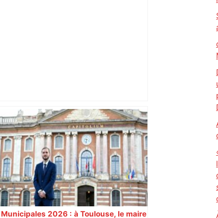
sa sortie à Metz – L'Équipe
"C'est la reprise des bouchons et c'est
horrible", plus de 17 km de
ralentissements autour de Toulouse ce
jeudi matin, on vous donne les
secteurs à éviter – ladepeche.fr
Municipales 2026 : à Toulouse, le maire