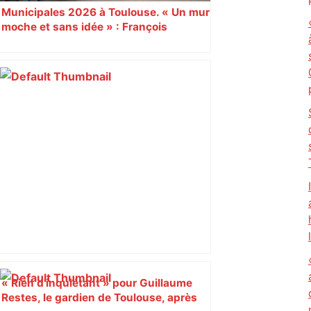
Municipales 2026 à Toulouse. « Un mur
moche et sans idée » : François
Piquemal (LFI), un détracteur de plus
du nouvel accueil du musée des
Augustins
« Rien d'inquiétant » pour Guillaume
Restes, le gardien de Toulouse, après