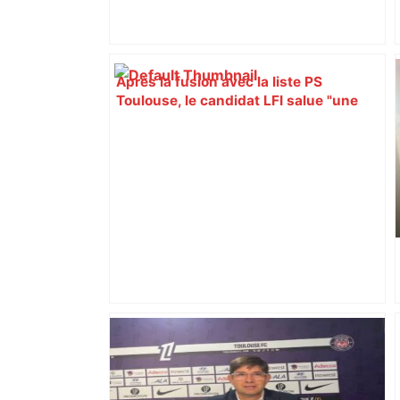
Après la fusion avec la liste PS
Toulouse, le candidat LFI salue "une
dynamique qui nous oblige à la
responsabilité" – Franceinfo
Que s'est-il passé dans ce quartier de
Toulouse ? Un homme victime de coups
de couteau dans la nuit – Actu.fr