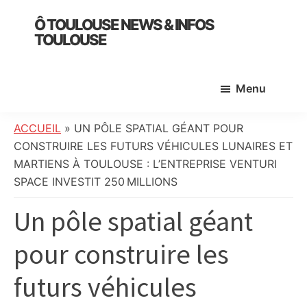
Skip
Skip
Skip
Ô TOULOUSE NEWS & INFOS
to
to
to
TOULOUSE
main
primary
footer
essentiel
content
sidebar
de
Menu
l’actualité
toulousaine
:
ACCUEIL
»
UN PÔLE SPATIAL GÉANT POUR
info
CONSTRUIRE LES FUTURS VÉHICULES LUNAIRES ET
locale,
MARTIENS À TOULOUSE : L’ENTREPRISE VENTURI
société,
SPACE INVESTIT 250 MILLIONS
culture,
Un pôle spatial géant
politique,
météo,
pour construire les
faits
divers
futurs véhicules
et
initiatives