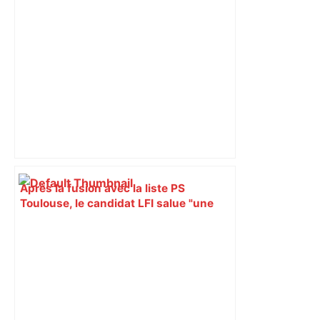
Après la fusion avec la liste PS
Toulouse, le candidat LFI salue "une
dynamique qui nous oblige à la
responsabilité" – Franceinfo