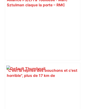
Sztulman claque la porte – RMC
"C'est la reprise des bouchons et c'est
horrible", plus de 17 km de
ralentissements autour de Toulouse ce
jeudi matin, on vous donne les
secteurs à éviter – ladepeche.fr