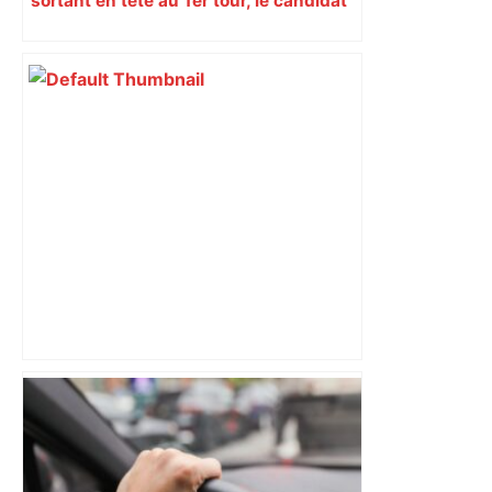
sortant en tête au 1er tour, le candidat
insoumis crée la surprise
"C’est l’une des plus fortes
fréquentations du circuit" : Toulouse
est-elle la capitale du poker amateur –
ladepeche.fr