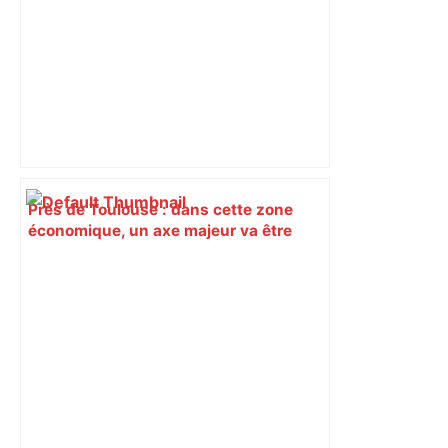
Près de Toulouse : dans cette zone
économique, un axe majeur va être
fermé en fin de soirée, voici les
déviations – Actu.fr