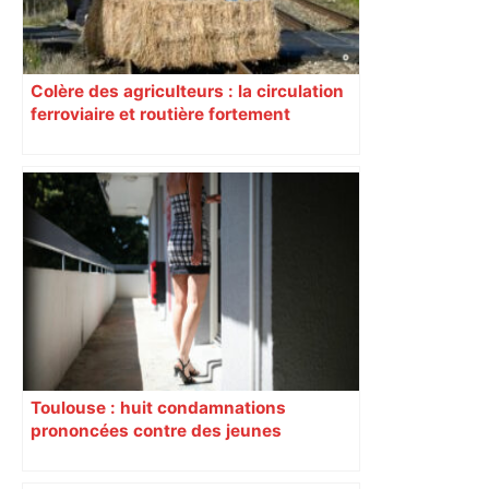
Colère des agriculteurs : la circulation
ferroviaire et routière fortement
perturbée en Haute-Garonne, l’A61
bloquée
Toulouse : huit condamnations
prononcées contre des jeunes
impliqués dans la prostitution
d’adolescentes