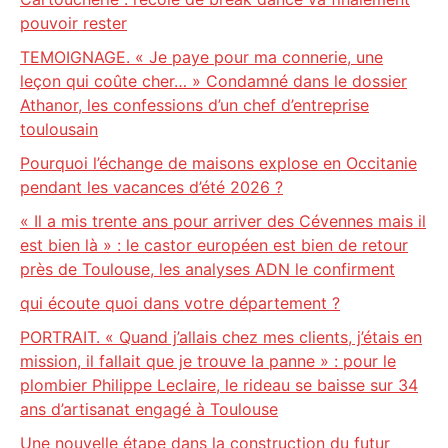
pouvoir rester
TEMOIGNAGE. « Je paye pour ma connerie, une
leçon qui coûte cher… » Condamné dans le dossier
Athanor, les confessions d’un chef d’entreprise
toulousain
Pourquoi l’échange de maisons explose en Occitanie
pendant les vacances d’été 2026 ?
« Il a mis trente ans pour arriver des Cévennes mais il
est bien là » : le castor européen est bien de retour
près de Toulouse, les analyses ADN le confirment
qui écoute quoi dans votre département ?
PORTRAIT. « Quand j’allais chez mes clients, j’étais en
mission, il fallait que je trouve la panne » : pour le
plombier Philippe Leclaire, le rideau se baisse sur 34
ans d’artisanat engagé à Toulouse
Une nouvelle étape dans la construction du futur