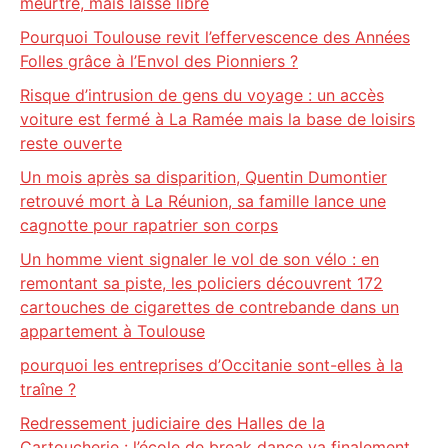
meurtre, mais laissé libre
Pourquoi Toulouse revit l’effervescence des Années
Folles grâce à l’Envol des Pionniers ?
Risque d’intrusion de gens du voyage : un accès
voiture est fermé à La Ramée mais la base de loisirs
reste ouverte
Un mois après sa disparition, Quentin Dumontier
retrouvé mort à La Réunion, sa famille lance une
cagnotte pour rapatrier son corps
Un homme vient signaler le vol de son vélo : en
remontant sa piste, les policiers découvrent 172
cartouches de cigarettes de contrebande dans un
appartement à Toulouse
pourquoi les entreprises d’Occitanie sont-elles à la
traîne ?
Redressement judiciaire des Halles de la
Cartoucherie : l’école de break dance va finalement