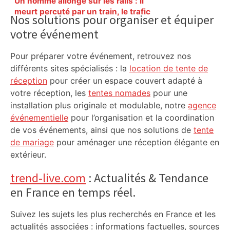
Un homme allongé sur les rails : il
Sidebar
meurt percuté par un train, le trafic
Nos solutions pour organiser et équiper
ferroviaire à l’arrêt dans le Lauragais,
votre événement
au sud de Toulouse – ladepeche.fr
Pour préparer votre événement, retrouvez nos
différents sites spécialisés : la
location de tente de
réception
pour créer un espace couvert adapté à
votre réception, les
tentes nomades
pour une
installation plus originale et modulable, notre
agence
événementielle
pour l’organisation et la coordination
de vos événements, ainsi que nos solutions de
tente
de mariage
pour aménager une réception élégante en
extérieur.
trend-live.com
: Actualités & Tendance
en France en temps réel.
Suivez les sujets les plus recherchés en France et les
actualités associées : informations factuelles, sources