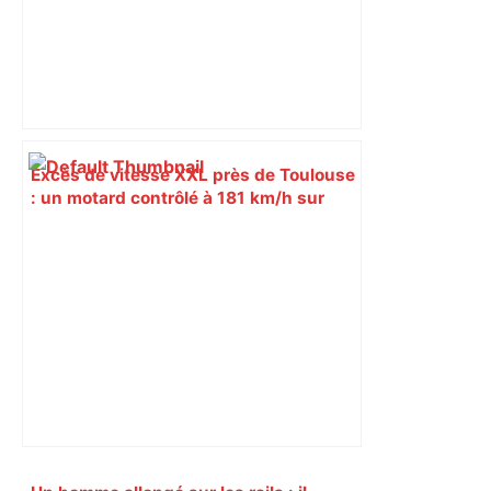
Excès de vitesse XXL près de Toulouse
: un motard contrôlé à 181 km/h sur
une route limitée à 90, sans permis ni
assurance – ladepeche.fr
Primary