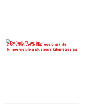
D’où vient cette impressionnante
fumée visible à plusieurs kilomètres au
nord de Toulouse, ce vendredi après-
midi – ladepeche.fr