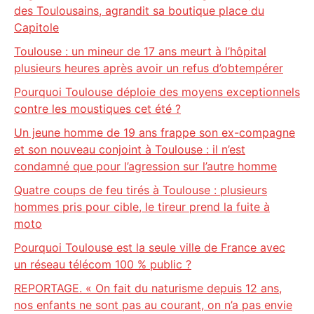
des Toulousains, agrandit sa boutique place du
Capitole
Toulouse : un mineur de 17 ans meurt à l’hôpital
plusieurs heures après avoir un refus d’obtempérer
Pourquoi Toulouse déploie des moyens exceptionnels
contre les moustiques cet été ?
Un jeune homme de 19 ans frappe son ex-compagne
et son nouveau conjoint à Toulouse : il n’est
condamné que pour l’agression sur l’autre homme
Quatre coups de feu tirés à Toulouse : plusieurs
hommes pris pour cible, le tireur prend la fuite à
moto
Pourquoi Toulouse est la seule ville de France avec
un réseau télécom 100 % public ?
REPORTAGE. « On fait du naturisme depuis 12 ans,
nos enfants ne sont pas au courant, on n’a pas envie