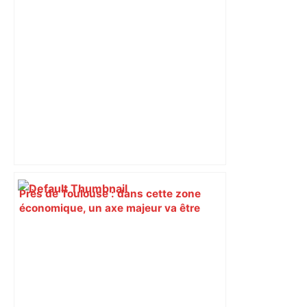
Près de Toulouse : dans cette zone
économique, un axe majeur va être
fermé en fin de soirée, voici les
déviations – Actu.fr