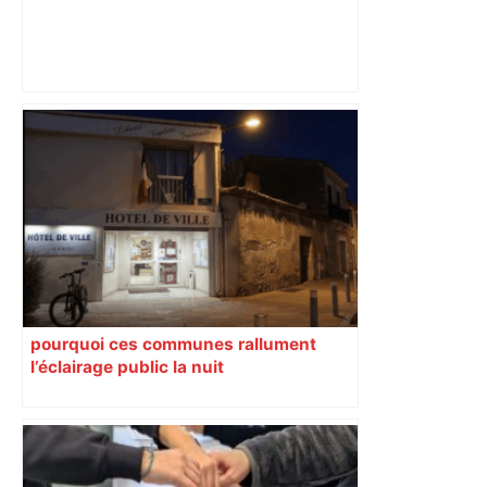
Municipales 2026 à Toulouse : voiture,
métro et train encombrent la campagne
électorale – – Le Mans.maville.com
pourquoi ces communes rallument
l’éclairage public la nuit