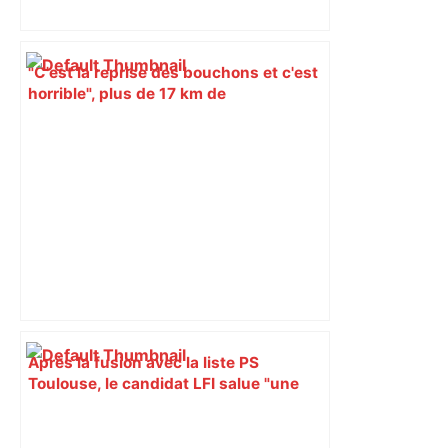
"C'est la reprise des bouchons et c'est
horrible", plus de 17 km de
ralentissements autour de Toulouse ce
jeudi matin, on vous donne les
secteurs à éviter – ladepeche.fr
Après la fusion avec la liste PS
Toulouse, le candidat LFI salue "une
dynamique qui nous oblige à la
responsabilité" – Franceinfo