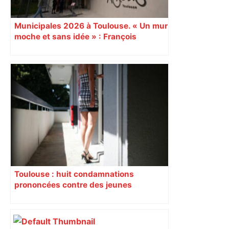
Municipales 2026 à Toulouse. « Un mur
moche et sans idée » : François
Piquemal (LFI), un détracteur de plus
du nouvel accueil du musée des
Augustins
Toulouse : huit condamnations
prononcées contre des jeunes
impliqués dans la prostitution
d’adolescentes