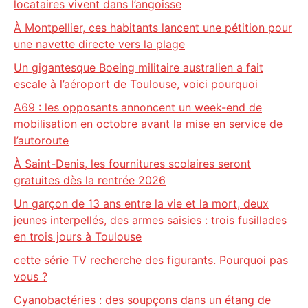
locataires vivent dans l’angoisse
À Montpellier, ces habitants lancent une pétition pour
une navette directe vers la plage
Un gigantesque Boeing militaire australien a fait
escale à l’aéroport de Toulouse, voici pourquoi
A69 : les opposants annoncent un week-end de
mobilisation en octobre avant la mise en service de
l’autoroute
À Saint-Denis, les fournitures scolaires seront
gratuites dès la rentrée 2026
Un garçon de 13 ans entre la vie et la mort, deux
jeunes interpellés, des armes saisies : trois fusillades
en trois jours à Toulouse
cette série TV recherche des figurants. Pourquoi pas
vous ?
Cyanobactéries : des soupçons dans un étang de