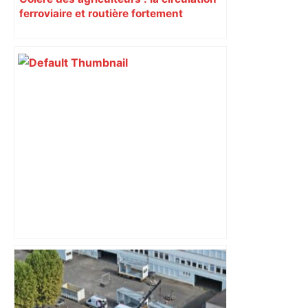
ferroviaire et routière fortement
perturbée en Haute-Garonne, l’A61
bloquée
« Rien d'inquiétant » pour Guillaume
Restes, le gardien de Toulouse, après
sa sortie à Metz – L'Équipe