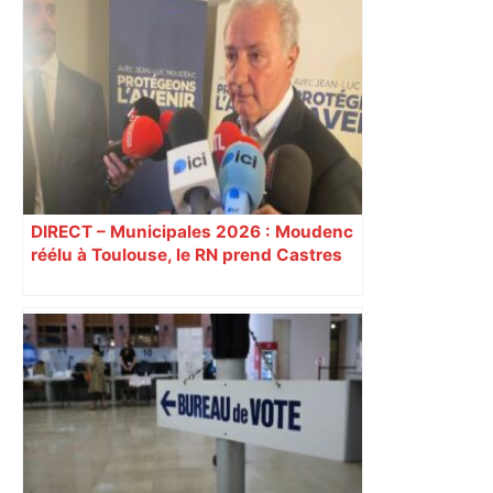
"C’est l’une des plus fortes
fréquentations du circuit" : Toulouse
est-elle la capitale du poker amateur –
ladepeche.fr
DIRECT – Municipales 2026 : Moudenc
réélu à Toulouse, le RN prend Castres
et Carcassonne