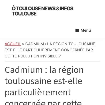
Skip
Skip
Skip
Ô TOULOUSE NEWS & INFOS
to
to
to
TOULOUSE
main
primary
footer
essentiel
content
sidebar
de
Menu
l’actualité
toulousaine
:
ACCUEIL
»
CADMIUM : LA RÉGION TOULOUSAINE
info
EST-ELLE PARTICULIÈREMENT CONCERNÉE PAR
locale,
CETTE POLLUTION INVISIBLE ?
société,
Cadmium : la région
culture,
politique,
toulousaine est-elle
météo,
faits
particulièrement
divers
et
concernée par cette
initiatives