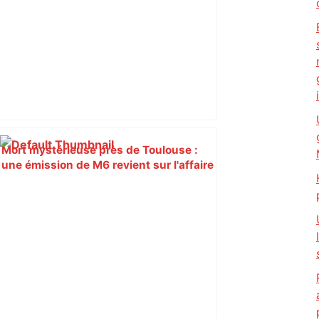
Mort mystérieuse près de Toulouse :
une émission de M6 revient sur l'affaire
Christian Abraham, retrouvé la gorge
tranchée et recouvert de feuilles il y a
deux ans – ladepeche.fr