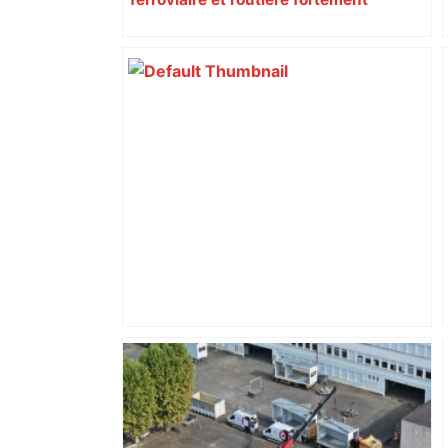
perturbée en Haute-Garonne, l’A61
bloquée
« Rien d'inquiétant » pour Guillaume
Restes, le gardien de Toulouse, après
sa sortie à Metz – L'Équipe