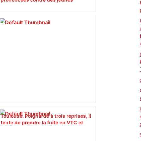
impliqués dans la prostitution
d’adolescentes
Toulouse. Poignardé à trois reprises, il
tente de prendre la fuite en VTC et
prétexte s'être blessé tout seul –
Actu.fr