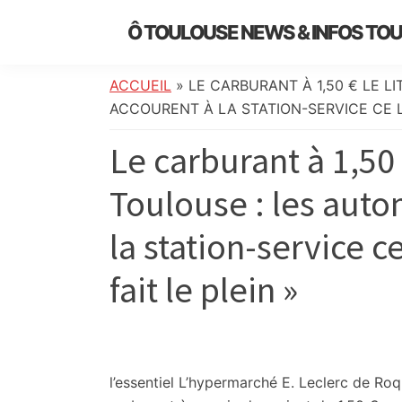
Skip
Skip
Skip
Skip
Ô TOULOUSE NEWS & INFOS TO
to
to
to
to
essentiel
primary
main
primary
footer
de
navigation
content
sidebar
ACCUEIL
»
LE CARBURANT À 1,50 € LE L
l’actualité
ACCOURENT À LA STATION-SERVICE CE LU
toulousaine
Le carburant à 1,50 
:
info
Toulouse : les auto
locale,
société,
la station-service c
culture,
politique,
fait le plein »
météo,
faits
divers
et
initiatives
l’essentiel
L’hypermarché E. Leclerc de Roqu