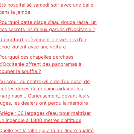
été hospitalisé samedi soir avec une balle
dans la jambe
Pourquoi cette plage d’eau douce reste l’un
des secrets les mieux gardés d’Occitanie ?
Un motard grièvement blessé lors d’un
choc violent avec une voiture
Pourquoi ces chapelles perchées
d’Occitanie offrent des panoramas à
couper le souffle ?
Au cœur du centre-ville de Toulouse, de
petites doses de cocaïne aidaient les
marginaux… Curieusement, devant leurs
juges, les dealers ont perdu la mémoire
Ariège : 30 largages d’eau pour maîtriser
un incendie à 1.800 mètres d’altitude
Quelle est la ville qui a la meilleure qualité