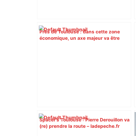
Près de Toulouse : dans cette zone
économique, un axe majeur va être
fermé en fin de soirée, voici les
déviations – Actu.fr
Spacer’s Toulouse : Pierre Derouillon va
(re) prendre la route – ladepeche.fr