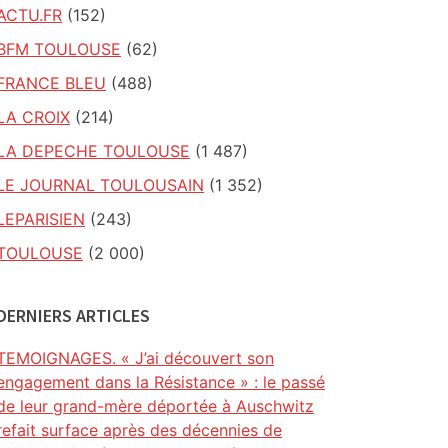
ACTU.FR
(152)
BFM TOULOUSE
(62)
FRANCE BLEU
(488)
LA CROIX
(214)
LA DEPECHE TOULOUSE
(1 487)
LE JOURNAL TOULOUSAIN
(1 352)
LEPARISIEN
(243)
TOULOUSE
(2 000)
DERNIERS ARTICLES
TEMOIGNAGES. « J’ai découvert son
engagement dans la Résistance » : le passé
de leur grand-mère déportée à Auschwitz
refait surface après des décennies de