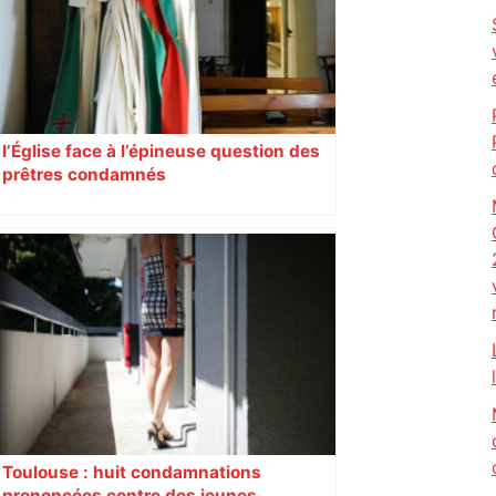
l’Église face à l’épineuse question des
prêtres condamnés
Toulouse : huit condamnations
prononcées contre des jeunes