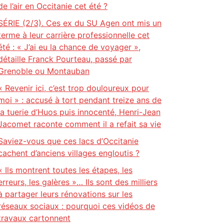
de l’air en Occitanie cet été ?
SÉRIE (2/3). Ces ex du SU Agen ont mis un
terme à leur carrière professionnelle cet
été : « J’ai eu la chance de voyager »,
détaille Franck Pourteau, passé par
Grenoble ou Montauban
« Revenir ici, c’est trop douloureux pour
moi » : accusé à tort pendant treize ans de
la tuerie d’Huos puis innocenté, Henri-Jean
Jacomet raconte comment il a refait sa vie
Saviez-vous que ces lacs d’Occitanie
cachent d’anciens villages engloutis ?
« Ils montrent toutes les étapes, les
erreurs, les galères »… Ils sont des milliers
à partager leurs rénovations sur les
réseaux sociaux : pourquoi ces vidéos de
travaux cartonnent