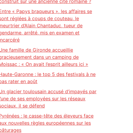
construit sur une ancienne cité romaine ?
Entre « Papys braqueurs », les affaires se
sont réglées à coups de couteau, le
meurtrier d’Alain Chantaduc, tueur de
gendarme, arrêté, mis en examen et
incarcéré
Une famille de Gironde accueillie
gracieusement dans un camping de
Moissac : « On avait l’esprit ailleurs ici »
Haute-Garonne : le top 5 des festivals à ne
pas rater en août
Un glacier toulousain accusé d’impayés par
l’une de ses employées sur les réseaux
sociaux, il se défend
Pyrénées : le casse-tête des éleveurs face
aux nouvelles règles européennes sur les
pâturages