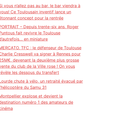
Si vous n’allez pas au bar, le bar viendra à
vous! Ce Toulousain inventif lance un
étonnant concept pour la rentrée
PORTRAIT – Depuis trente-six ans, Roger
Puntous fait revivre le Toulouse
d’autrefois… en miniature
MERCATO. TFC : le défenseur de Toulouse
Charlie Cresswell va signer à Rennes pour
25M€, devenant la deuxième plus grosse
vente du club de la Ville rose ! On vous
révèle les dessous du transfert
Lourde chute à vélo, un retraité évacué par
l’hélicoptère du Samu 31
Montpellier explose et devient la
destination numéro 1 des amateurs de
cinéma