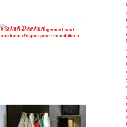
Bilan du marché du logement neuf :
une lueur d'espoir pour l'immobilier à
Toulouse ? – Actu.fr
Après des accusations de viol, le vice-
bâtonnier de Toulouse démissionne –
Le Journal Toulousain