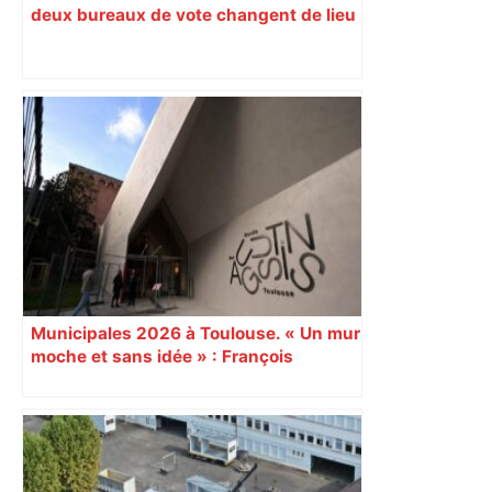
deux bureaux de vote changent de lieu
Municipales 2026 à Toulouse. « Un mur
moche et sans idée » : François
Piquemal (LFI), un détracteur de plus
du nouvel accueil du musée des
Augustins