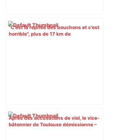
"C'est la reprise des bouchons et c'est
horrible", plus de 17 km de
ralentissements autour de Toulouse ce
jeudi matin, on vous donne les
secteurs à éviter – ladepeche.fr
Après des accusations de viol, le vice-
bâtonnier de Toulouse démissionne –
Le Journal Toulousain