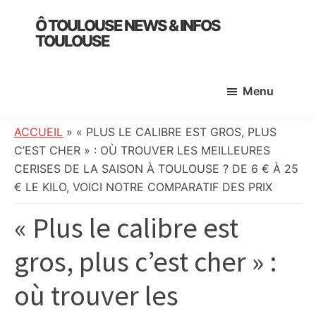
Skip
Skip
Skip
Ô TOULOUSE NEWS & INFOS
to
to
to
TOULOUSE
main
primary
footer
essentiel
content
sidebar
de
Menu
l’actualité
toulousaine
:
ACCUEIL
»
« PLUS LE CALIBRE EST GROS, PLUS
info
C’EST CHER » : OÙ TROUVER LES MEILLEURES
locale,
CERISES DE LA SAISON À TOULOUSE ? DE 6 € À 25
société,
€ LE KILO, VOICI NOTRE COMPARATIF DES PRIX
culture,
« Plus le calibre est
politique,
météo,
gros, plus c’est cher » :
faits
divers
où trouver les
et
initiatives