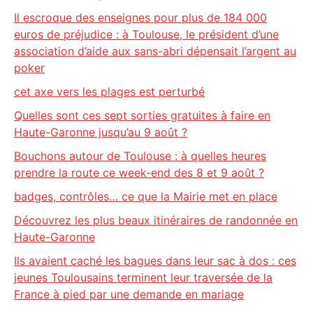
Il escroque des enseignes pour plus de 184 000
euros de préjudice : à Toulouse, le président d’une
association d’aide aux sans-abri dépensait l’argent au
poker
cet axe vers les plages est perturbé
Quelles sont ces sept sorties gratuites à faire en
Haute-Garonne jusqu’au 9 août ?
Bouchons autour de Toulouse : à quelles heures
prendre la route ce week-end des 8 et 9 août ?
badges, contrôles… ce que la Mairie met en place
Découvrez les plus beaux itinéraires de randonnée en
Haute-Garonne
Ils avaient caché les bagues dans leur sac à dos : ces
jeunes Toulousains terminent leur traversée de la
France à pied par une demande en mariage