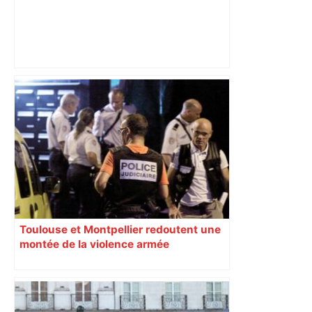
Un film toulousain sur Alfred Nakache
en lice pour les Oscars : "C’est
extraordinaire de se retrouver à Los
Angeles", selon Florence Miailhe –
ladepeche.fr
Toulouse et Montpellier redoutent une
montée de la violence armée