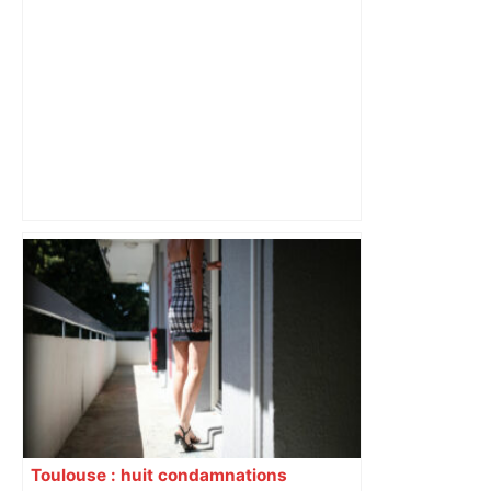
Près de Toulouse : dans cette zone
économique, un axe majeur va être
fermé en fin de soirée, voici les
déviations – Actu.fr
Toulouse : huit condamnations