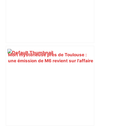
Mort mystérieuse près de Toulouse :
une émission de M6 revient sur l'affaire
Christian Abraham, retrouvé la gorge
tranchée et recouvert de feuilles il y a
deux ans – ladepeche.fr