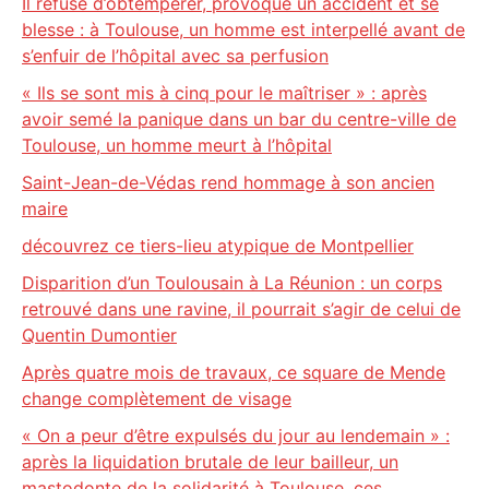
Il refuse d’obtempérer, provoque un accident et se
blesse : à Toulouse, un homme est interpellé avant de
s’enfuir de l’hôpital avec sa perfusion
« Ils se sont mis à cinq pour le maîtriser » : après
avoir semé la panique dans un bar du centre-ville de
Toulouse, un homme meurt à l’hôpital
Saint-Jean-de-Védas rend hommage à son ancien
maire
découvrez ce tiers-lieu atypique de Montpellier
Disparition d’un Toulousain à La Réunion : un corps
retrouvé dans une ravine, il pourrait s’agir de celui de
Quentin Dumontier
Après quatre mois de travaux, ce square de Mende
change complètement de visage
« On a peur d’être expulsés du jour au lendemain » :
après la liquidation brutale de leur bailleur, un
mastodonte de la solidarité à Toulouse, ces