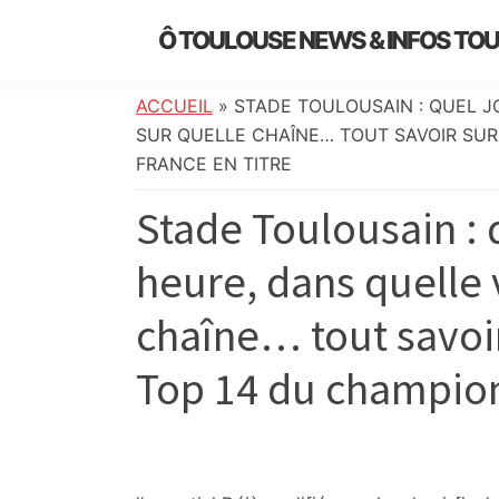
Skip
Skip
Skip
Skip
Ô TOULOUSE NEWS & INFOS TO
to
to
to
to
essentiel
primary
main
primary
footer
de
navigation
content
sidebar
ACCUEIL
»
STADE TOULOUSAIN : QUEL J
l’actualité
SUR QUELLE CHAÎNE… TOUT SAVOIR SUR
toulousaine
FRANCE EN TITRE
:
Stade Toulousain : q
info
locale,
heure, dans quelle v
société,
culture,
chaîne… tout savoir
politique,
météo,
Top 14 du champion
faits
divers
et
initiatives