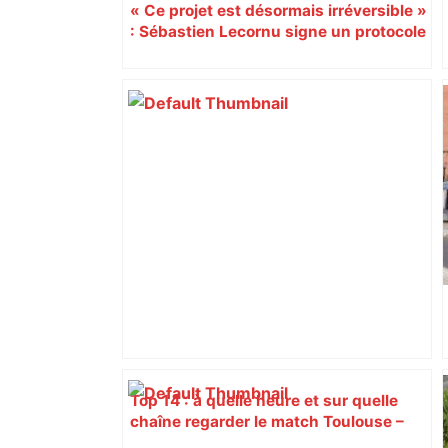
« Ce projet est désormais irréversible »
: Sébastien Lecornu signe un protocole
pour sacraliser la LGV Toulouse-
Bordeaux
Top 14 : à quelle heure et sur quelle
chaîne regarder le match Toulouse –
Montpellier ? – Le Parisien