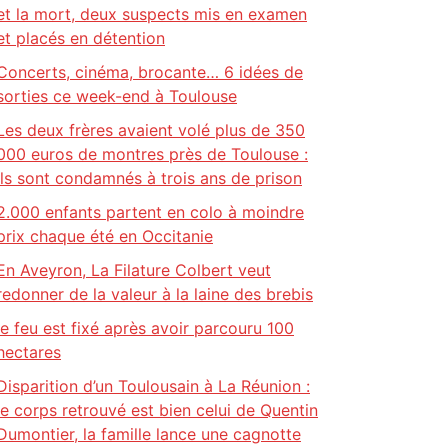
et la mort, deux suspects mis en examen
et placés en détention
Concerts, cinéma, brocante… 6 idées de
sorties ce week-end à Toulouse
Les deux frères avaient volé plus de 350
000 euros de montres près de Toulouse :
ils sont condamnés à trois ans de prison
2.000 enfants partent en colo à moindre
prix chaque été en Occitanie
En Aveyron, La Filature Colbert veut
redonner de la valeur à la laine des brebis
le feu est fixé après avoir parcouru 100
hectares
Disparition d’un Toulousain à La Réunion :
le corps retrouvé est bien celui de Quentin
Dumontier, la famille lance une cagnotte