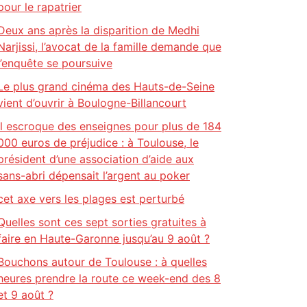
pour le rapatrier
Deux ans après la disparition de Medhi
Narjissi, l’avocat de la famille demande que
l’enquête se poursuive
Le plus grand cinéma des Hauts-de-Seine
vient d’ouvrir à Boulogne-Billancourt
Il escroque des enseignes pour plus de 184
000 euros de préjudice : à Toulouse, le
président d’une association d’aide aux
sans-abri dépensait l’argent au poker
cet axe vers les plages est perturbé
Quelles sont ces sept sorties gratuites à
faire en Haute-Garonne jusqu’au 9 août ?
Bouchons autour de Toulouse : à quelles
heures prendre la route ce week-end des 8
et 9 août ?