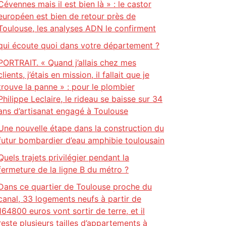
Cévennes mais il est bien là » : le castor
européen est bien de retour près de
Toulouse, les analyses ADN le confirment
qui écoute quoi dans votre département ?
PORTRAIT. « Quand j’allais chez mes
clients, j’étais en mission, il fallait que je
trouve la panne » : pour le plombier
Philippe Leclaire, le rideau se baisse sur 34
ans d’artisanat engagé à Toulouse
Une nouvelle étape dans la construction du
futur bombardier d’eau amphibie toulousain
Quels trajets privilégier pendant la
fermeture de la ligne B du métro ?
Dans ce quartier de Toulouse proche du
canal, 33 logements neufs à partir de
164800 euros vont sortir de terre, et il
reste plusieurs tailles d’appartements à