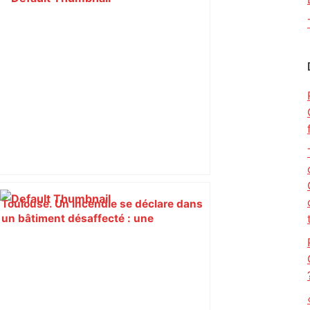
Toulouse. Un incendie se déclare dans
un bâtiment désaffecté : une
cinquantaine de migrants évacuée –
Actu.fr