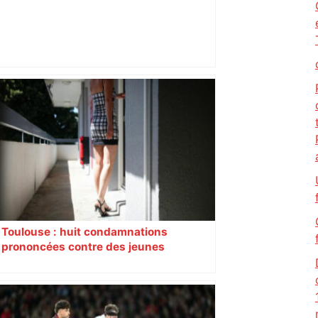
Il se filme en train de brandir une arme
devant un hôpital de Toulouse : un
homme de 35 ans interpellé après une
fuite en trottinette – ladepeche.fr
Toulouse : huit condamnations
prononcées contre des jeunes
impliqués dans la prostitution
d’adolescentes