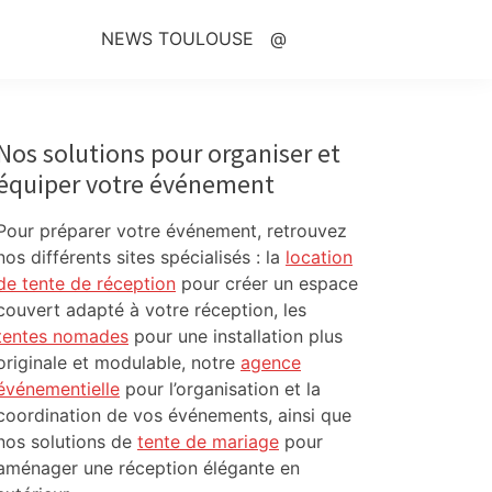
NEWS TOULOUSE
@
Primary
Sidebar
Nos solutions pour organiser et
équiper votre événement
Pour préparer votre événement, retrouvez
nos différents sites spécialisés : la
location
de tente de réception
pour créer un espace
couvert adapté à votre réception, les
tentes nomades
pour une installation plus
originale et modulable, notre
agence
événementielle
pour l’organisation et la
coordination de vos événements, ainsi que
nos solutions de
tente de mariage
pour
aménager une réception élégante en