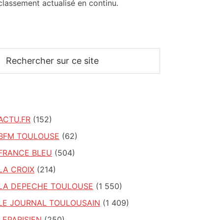
classement actualisé en continu.
Rechercher
sur
ce
site
ACTU.FR
(152)
BFM TOULOUSE
(62)
FRANCE BLEU
(504)
LA CROIX
(214)
LA DEPECHE TOULOUSE
(1 550)
LE JOURNAL TOULOUSAIN
(1 409)
LEPARISIEN
(250)