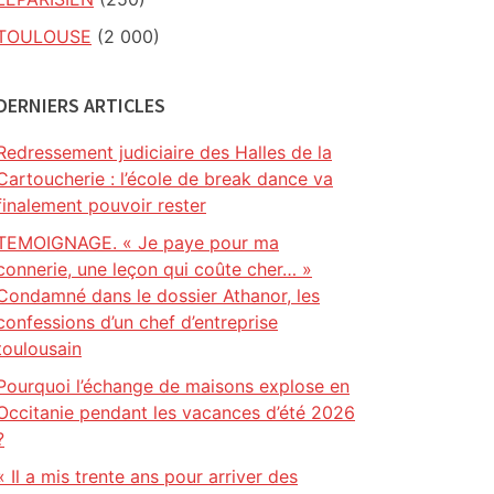
TOULOUSE
(2 000)
DERNIERS ARTICLES
Redressement judiciaire des Halles de la
Cartoucherie : l’école de break dance va
finalement pouvoir rester
TEMOIGNAGE. « Je paye pour ma
connerie, une leçon qui coûte cher… »
Condamné dans le dossier Athanor, les
confessions d’un chef d’entreprise
toulousain
Pourquoi l’échange de maisons explose en
Occitanie pendant les vacances d’été 2026
?
« Il a mis trente ans pour arriver des