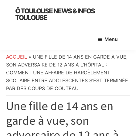
Skip
Skip
Skip
Ô TOULOUSE NEWS & INFOS
to
to
to
TOULOUSE
main
primary
footer
essentiel
content
sidebar
de
Menu
l’actualité
toulousaine
:
ACCUEIL
»
UNE FILLE DE 14 ANS EN GARDE À VUE,
info
SON ADVERSAIRE DE 12 ANS À L’HÔPITAL :
locale,
COMMENT UNE AFFAIRE DE HARCÈLEMENT
société,
SCOLAIRE ENTRE ADOLESCENTES S’EST TERMINÉE
culture,
PAR DES COUPS DE COUTEAU
politique,
Une fille de 14 ans en
météo,
faits
garde à vue, son
divers
et
adversaire de 12 ans à
initiatives