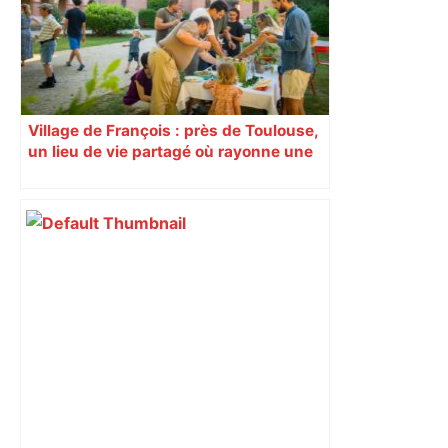
jeudi matin, on vous donne les
secteurs à éviter – ladepeche.fr
Village de François : près de Toulouse,
un lieu de vie partagé où rayonne une
charité authentique Le Village de
François, crée, sur des sites
remarquables, des lieux de vie
partagée entre personnes porteuses
de fragilités et bénévoles, pour les
aider à se reconstruire et pour grandir
ensemble. Le premier se trouve à
l’ancienne abbaye cistercienne Sainte-
Marie-du-Désert, près de Toulouse
(Haute-Garonne). 5 mai Reportage