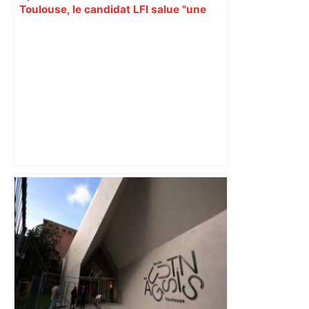
Toulouse, le candidat LFI salue "une
dynamique qui nous oblige à la
responsabilité" – Franceinfo
Alliance PS/LFI à Toulouse : Marc
Sztulman claque la porte – RMC