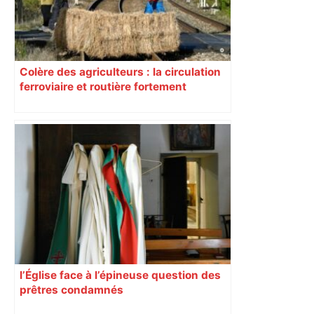
Colère des agriculteurs : la circulation
ferroviaire et routière fortement
perturbée en Haute-Garonne, l’A61
bloquée
l’Église face à l’épineuse question des
prêtres condamnés