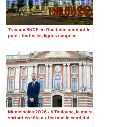
Travaux SNCF en Occitanie pendant le
pont : toutes les lignes coupées
jusqu’au 18 mai, nos itinéraires de
remplacement
Municipales 2026 : à Toulouse, le maire
sortant en tête au 1er tour, le candidat
insoumis crée la surprise