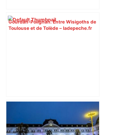
Gourdan-Polignan. Entre Wisigoths de
Toulouse et de Tolède – ladepeche.fr
Bilan du marché du logement neuf :
une lueur d'espoir pour l'immobilier à
Toulouse ? – Actu.fr