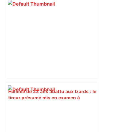
Homme de 22 ans abattu aux Izards : le
tireur présumé mis en examen à
Toulouse pour "meurtre en bande
organisée" – ladepeche.fr