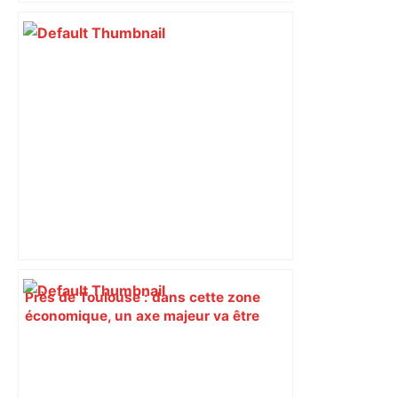
Près de Toulouse : dans cette zone
économique, un axe majeur va être
fermé en fin de soirée, voici les
déviations – Actu.fr