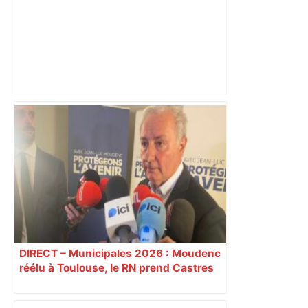
Toulouse : prévisions météo du
vendredi 13 mars 2026 – Météocity
DIRECT – Municipales 2026 : Moudenc
réélu à Toulouse, le RN prend Castres
et Carcassonne