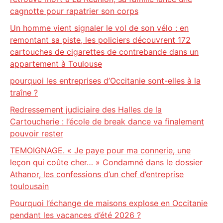
cagnotte pour rapatrier son corps
Un homme vient signaler le vol de son vélo : en
remontant sa piste, les policiers découvrent 172
cartouches de cigarettes de contrebande dans un
appartement à Toulouse
pourquoi les entreprises d’Occitanie sont-elles à la
traîne ?
Redressement judiciaire des Halles de la
Cartoucherie : l’école de break dance va finalement
pouvoir rester
TEMOIGNAGE. « Je paye pour ma connerie, une
leçon qui coûte cher… » Condamné dans le dossier
Athanor, les confessions d’un chef d’entreprise
toulousain
Pourquoi l’échange de maisons explose en Occitanie
pendant les vacances d’été 2026 ?