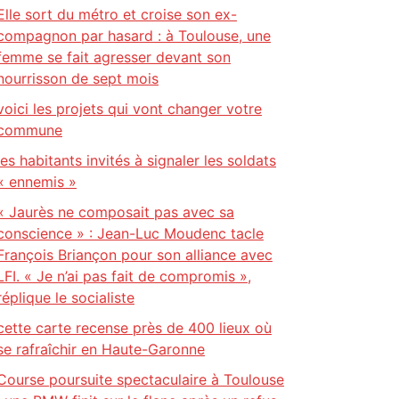
Elle sort du métro et croise son ex-
compagnon par hasard : à Toulouse, une
femme se fait agresser devant son
nourrisson de sept mois
voici les projets qui vont changer votre
commune
les habitants invités à signaler les soldats
« ennemis »
« Jaurès ne composait pas avec sa
conscience » : Jean-Luc Moudenc tacle
François Briançon pour son alliance avec
LFI. « Je n’ai pas fait de compromis »,
réplique le socialiste
cette carte recense près de 400 lieux où
se rafraîchir en Haute-Garonne
Course poursuite spectaculaire à Toulouse