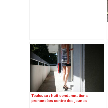
« Rien d'inquiétant » pour Guillaume
Restes, le gardien de Toulouse, après
sa sortie à Metz – L'Équipe
Toulouse : huit condamnations
prononcées contre des jeunes
impliqués dans la prostitution