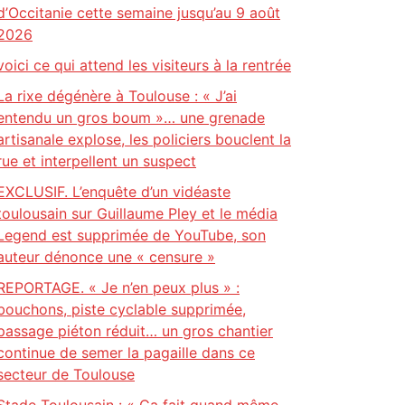
d’Occitanie cette semaine jusqu’au 9 août
2026
voici ce qui attend les visiteurs à la rentrée
La rixe dégénère à Toulouse : « J’ai
entendu un gros boum »… une grenade
artisanale explose, les policiers bouclent la
rue et interpellent un suspect
EXCLUSIF. L’enquête d’un vidéaste
toulousain sur Guillaume Pley et le média
Legend est supprimée de YouTube, son
auteur dénonce une « censure »
REPORTAGE. « Je n’en peux plus » :
bouchons, piste cyclable supprimée,
passage piéton réduit… un gros chantier
continue de semer la pagaille dans ce
secteur de Toulouse