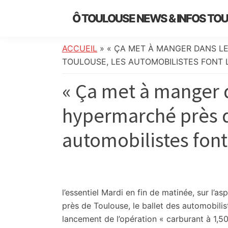
Skip
Skip
Skip
Skip
Ô TOULOUSE NEWS & INFOS TO
to
to
to
to
essentiel
primary
main
primary
footer
de
navigation
content
sidebar
ACCUEIL
»
« ÇA MET À MANGER DANS LE
l’actualité
TOULOUSE, LES AUTOMOBILISTES FONT LE
toulousaine
« Ça met à manger da
:
info
hypermarché près d
locale,
société,
automobilistes font l
culture,
politique,
météo,
faits
divers
l’essentiel
Mardi en fin de matinée, sur l’asp
et
près de Toulouse, le ballet des automobili
initiatives
lancement de l’opération « carburant à 1,50 