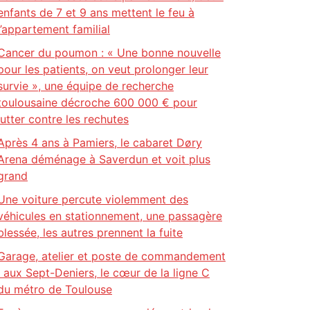
enfants de 7 et 9 ans mettent le feu à
l’appartement familial
Cancer du poumon : « Une bonne nouvelle
pour les patients, on veut prolonger leur
survie », une équipe de recherche
toulousaine décroche 600 000 € pour
lutter contre les rechutes
Après 4 ans à Pamiers, le cabaret Døry
Arena déménage à Saverdun et voit plus
grand
Une voiture percute violemment des
véhicules en stationnement, une passagère
blessée, les autres prennent la fuite
Garage, atelier et poste de commandement
: aux Sept-Deniers, le cœur de la ligne C
du métro de Toulouse