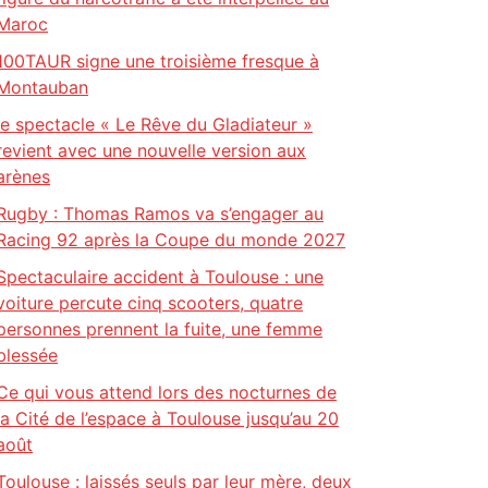
Maroc
100TAUR signe une troisième fresque à
Montauban
le spectacle « Le Rêve du Gladiateur »
revient avec une nouvelle version aux
arènes
Rugby : Thomas Ramos va s’engager au
Racing 92 après la Coupe du monde 2027
Spectaculaire accident à Toulouse : une
voiture percute cinq scooters, quatre
personnes prennent la fuite, une femme
blessée
Ce qui vous attend lors des nocturnes de
la Cité de l’espace à Toulouse jusqu’au 20
août
Toulouse : laissés seuls par leur mère, deux