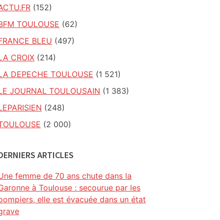
ACTU.FR
(152)
BFM TOULOUSE
(62)
FRANCE BLEU
(497)
LA CROIX
(214)
LA DEPECHE TOULOUSE
(1 521)
LE JOURNAL TOULOUSAIN
(1 383)
LEPARISIEN
(248)
TOULOUSE
(2 000)
DERNIERS ARTICLES
Une femme de 70 ans chute dans la
Garonne à Toulouse : secourue par les
pompiers, elle est évacuée dans un état
grave