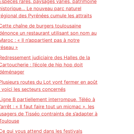
Espèces rares, paysages variés, patrimoine
historique… Le nouveau parc naturel
régional des Pyrénées cumule les attraits
Cette chaîne de burgers toulousaine
dénonce un restaurant utilisant son nom au
Maroc : « Il n’appartient pas à notre
réseau »
Redressement judiciaire des Halles de la
Cartoucherie : l’école de hip hop doit
déménager
Plusieurs routes du Lot vont fermer en août
: voici les secteurs concernés
Ligne B partiellement interrompue, Téléo à
l’arrêt : « Il faut faire tout un micmac », les
usagers de Tisséo contraints de s’adapter à
Toulouse
Ce qui vous attend dans les festivals