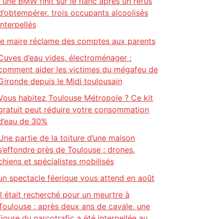
: une BMW finit sur le flanc après un refus
d’obtempérer, trois occupants alcoolisés
interpellés
le maire réclame des comptes aux parents
Cuves d’eau vides, électroménager :
comment aider les victimes du mégafeu de
Gironde depuis le Midi toulousain
Vous habitez Toulouse Métropole ? Ce kit
gratuit peut réduire votre consommation
d’eau de 30%
Une partie de la toiture d’une maison
s’effondre près de Toulouse : drones,
chiens et spécialistes mobilisés
un spectacle féerique vous attend en août
Il était recherché pour un meurtre à
Toulouse : après deux ans de cavale, une
figure du narcotrafic a été interpellée au