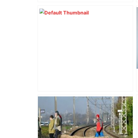
d’adolescentes
Alliance PS/LFI à Toulouse : Marc
Sztulman claque la porte – RMC