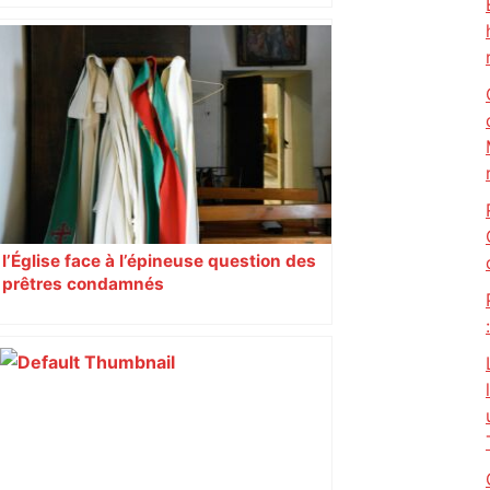
Bilan du marché du logement neuf :
une lueur d'espoir pour l'immobilier à
Toulouse ? – Actu.fr
l’Église face à l’épineuse question des
prêtres condamnés