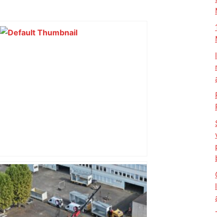
Près de Toulouse : dans cette zone
économique, un axe majeur va être
fermé en fin de soirée, voici les
déviations – Actu.fr