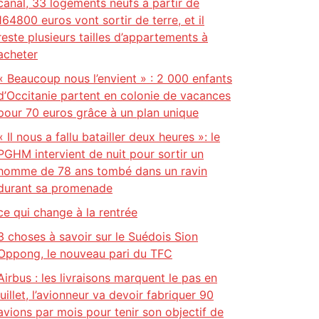
canal, 33 logements neufs à partir de
164800 euros vont sortir de terre, et il
reste plusieurs tailles d’appartements à
acheter
« Beaucoup nous l’envient » : 2 000 enfants
d’Occitanie partent en colonie de vacances
pour 70 euros grâce à un plan unique
« Il nous a fallu batailler deux heures »: le
PGHM intervient de nuit pour sortir un
homme de 78 ans tombé dans un ravin
durant sa promenade
ce qui change à la rentrée
3 choses à savoir sur le Suédois Sion
Oppong, le nouveau pari du TFC
Airbus : les livraisons marquent le pas en
juillet, l’avionneur va devoir fabriquer 90
avions par mois pour tenir son objectif de