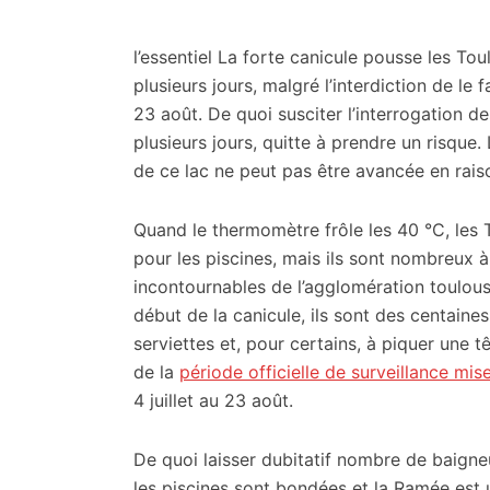
citoyennes
l’essentiel
La forte canicule pousse les Tou
plusieurs jours, malgré l’interdiction de le f
23 août. De quoi susciter l’interrogation d
plusieurs jours, quitte à prendre un risque
de ce lac ne peut pas être avancée en rais
Quand le thermomètre frôle les 40 °C, les 
pour les piscines, mais ils sont nombreux à
incontournables de l’agglomération toulousa
début de la canicule, ils sont des centaines 
serviettes et, pour certains, à piquer une t
de la
période officielle de surveillance mis
4 juillet au 23 août.
De quoi laisser dubitatif nombre de baign
les piscines sont bondées et la Ramée est 