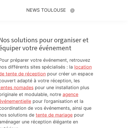
NEWS TOULOUSE
@
Primary
Sidebar
Nos solutions pour organiser et
équiper votre événement
Pour préparer votre événement, retrouvez
nos différents sites spécialisés : la
location
de tente de réception
pour créer un espace
couvert adapté à votre réception, les
tentes nomades
pour une installation plus
originale et modulable, notre
agence
événementielle
pour l’organisation et la
coordination de vos événements, ainsi que
nos solutions de
tente de mariage
pour
aménager une réception élégante en