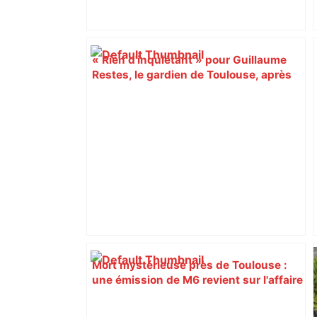
« Rien d'inquiétant » pour Guillaume
Restes, le gardien de Toulouse, après
sa sortie à Metz – L'Équipe
Mort mystérieuse près de Toulouse :
une émission de M6 revient sur l'affaire
Christian Abraham, retrouvé la gorge
tranchée et recouvert de feuilles il y a