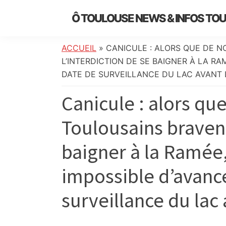
Skip
Skip
Skip
Skip
Ô TOULOUSE NEWS & INFOS TO
to
to
to
to
essentiel
primary
main
primary
footer
de
navigation
content
sidebar
ACCUEIL
»
CANICULE : ALORS QUE DE 
l’actualité
L’INTERDICTION DE SE BAIGNER À LA RA
toulousaine
DATE DE SURVEILLANCE DU LAC AVANT L
:
Canicule : alors q
info
locale,
Toulousains bravent
société,
culture,
baigner à la Ramée,
politique,
météo,
impossible d’avance
faits
divers
surveillance du lac a
et
initiatives