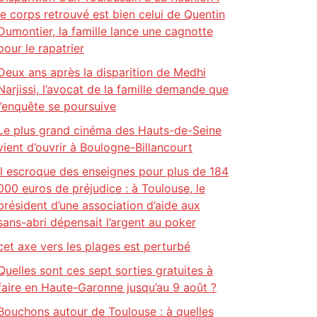
le corps retrouvé est bien celui de Quentin
Dumontier, la famille lance une cagnotte
pour le rapatrier
Deux ans après la disparition de Medhi
Narjissi, l’avocat de la famille demande que
l’enquête se poursuive
Le plus grand cinéma des Hauts-de-Seine
vient d’ouvrir à Boulogne-Billancourt
Il escroque des enseignes pour plus de 184
000 euros de préjudice : à Toulouse, le
président d’une association d’aide aux
sans-abri dépensait l’argent au poker
cet axe vers les plages est perturbé
Quelles sont ces sept sorties gratuites à
faire en Haute-Garonne jusqu’au 9 août ?
Bouchons autour de Toulouse : à quelles