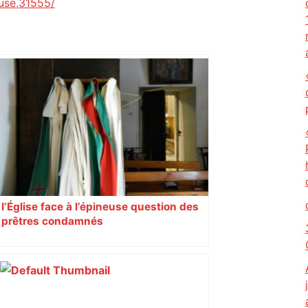
use,31555/
l’Église face à l’épineuse question des
prêtres condamnés