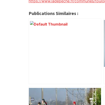
https://www.ladepeche.fr/communes/toulo
Publications Similaires :
Le renouveau du musée des Augustins
de Toulouse – Le Figaro