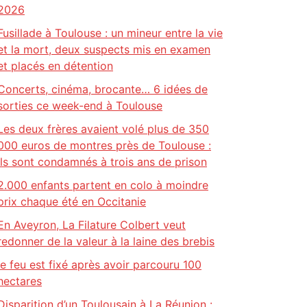
2026
Fusillade à Toulouse : un mineur entre la vie
et la mort, deux suspects mis en examen
et placés en détention
Concerts, cinéma, brocante… 6 idées de
sorties ce week-end à Toulouse
Les deux frères avaient volé plus de 350
000 euros de montres près de Toulouse :
ils sont condamnés à trois ans de prison
2.000 enfants partent en colo à moindre
prix chaque été en Occitanie
En Aveyron, La Filature Colbert veut
redonner de la valeur à la laine des brebis
le feu est fixé après avoir parcouru 100
hectares
Disparition d’un Toulousain à La Réunion :