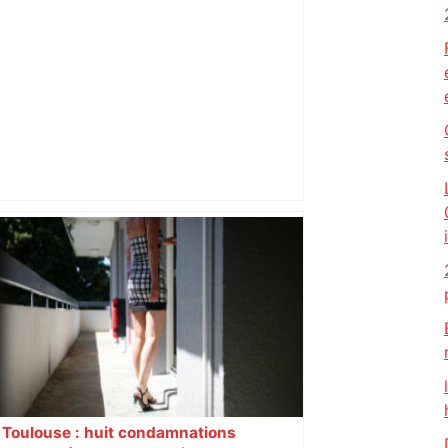
Près de Toulouse : dans cette zone
économique, un axe majeur va être
fermé en fin de soirée, voici les
déviations – Actu.fr
Toulouse : huit condamnations