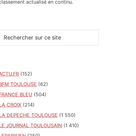
classement actualisé en continu.
Rechercher
sur
ce
site
ACTU.FR
(152)
BFM TOULOUSE
(62)
FRANCE BLEU
(504)
LA CROIX
(214)
LA DEPECHE TOULOUSE
(1 550)
LE JOURNAL TOULOUSAIN
(1 410)
LEPARISIEN
(250)