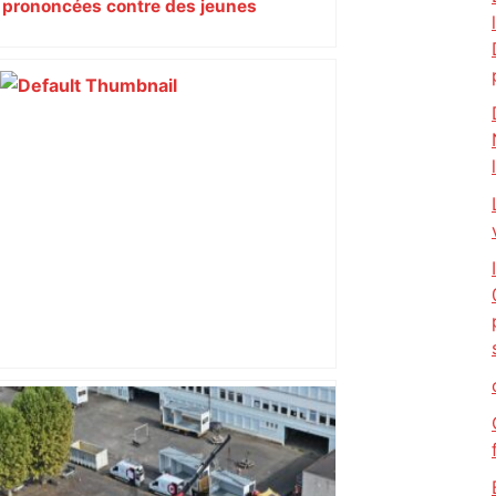
prononcées contre des jeunes
impliqués dans la prostitution
d’adolescentes
"C'est la reprise des bouchons et c'est
horrible", plus de 17 km de
ralentissements autour de Toulouse ce
jeudi matin, on vous donne les