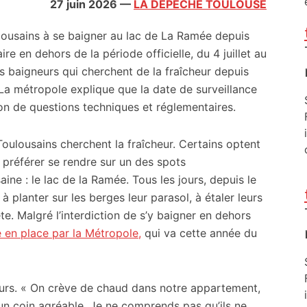
27 juin 2026
—
LA DEPECHE TOULOUSE
lousains à se baigner au lac de La Ramée depuis
aire en dehors de la période officielle, du 4 juillet au
es baigneurs qui cherchent de la fraîcheur depuis
. La métropole explique que la date de surveillance
on de questions techniques et réglementaires.
Toulousains cherchent la fraîcheur. Certains optent
 préférer se rendre sur un des spots
ine : le lac de la Ramée. Tous les jours, depuis le
à planter sur les berges leur parasol, à étaler leurs
ête. Malgré l’interdiction de s’y baigner en dehors
e en place par la Métropole,
qui va cette année du
eurs. « On crève de chaud dans notre appartement,
un coin agréable. Je ne comprends pas qu’ils ne