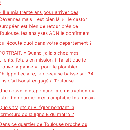
?
« Il a mis trente ans pour arriver des
Cévennes mais il est bien là » : le castor
européen est bien de retour près de
Toulouse, les analyses ADN le confirment
qui écoute quoi dans votre département ?
PORTRAIT. « Quand j’allais chez mes
clients, j’étais en mission, il fallait que je
trouve la panne » : pour le plombier
Philippe Leclaire, le rideau se baisse sur 34
ans d’artisanat engagé à Toulouse
Une nouvelle étape dans la construction du
futur bombardier d’eau amphibie toulousain
Quels trajets privilégier pendant la
fermeture de la ligne B du métro ?
Dans ce quartier de Toulouse proche du