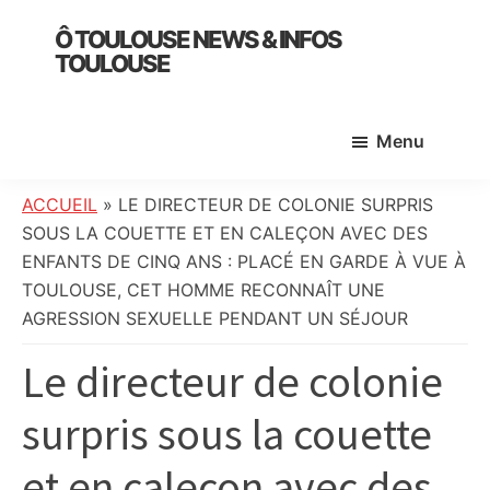
Skip
Skip
Skip
Ô TOULOUSE NEWS & INFOS
to
to
to
TOULOUSE
main
primary
footer
essentiel
content
sidebar
de
Menu
l’actualité
toulousaine
:
ACCUEIL
»
LE DIRECTEUR DE COLONIE SURPRIS
info
SOUS LA COUETTE ET EN CALEÇON AVEC DES
locale,
ENFANTS DE CINQ ANS : PLACÉ EN GARDE À VUE À
société,
TOULOUSE, CET HOMME RECONNAÎT UNE
culture,
AGRESSION SEXUELLE PENDANT UN SÉJOUR
politique,
Le directeur de colonie
météo,
faits
surpris sous la couette
divers
et
et en caleçon avec des
initiatives