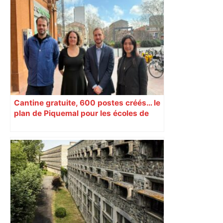
Les arbitres de la finale 2024 et 2025
seront au sifflet des demi-finales –
Rugbyrama
Cantine gratuite, 600 postes créés… le
plan de Piquemal pour les écoles de
Toulouse