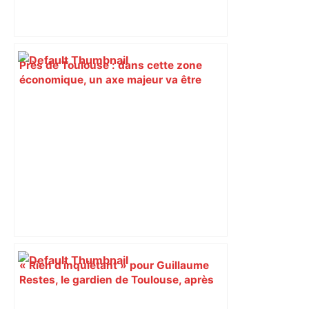
Près de Toulouse : dans cette zone
économique, un axe majeur va être
fermé en fin de soirée, voici les
déviations – Actu.fr
« Rien d'inquiétant » pour Guillaume
Restes, le gardien de Toulouse, après
sa sortie à Metz – L'Équipe