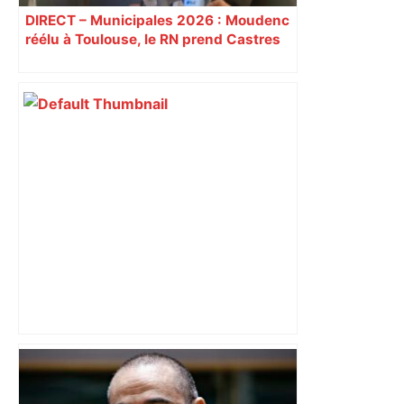
DIRECT – Municipales 2026 : Moudenc
réélu à Toulouse, le RN prend Castres
et Carcassonne
A680 Toulouse fermée dans les 2 sens
– Radio VINCI Autoroutes