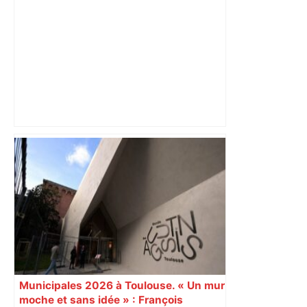
"C’est l’une des plus fortes
fréquentations du circuit" : Toulouse
est-elle la capitale du poker amateur –
ladepeche.fr
Municipales 2026 à Toulouse. « Un mur
moche et sans idée » : François