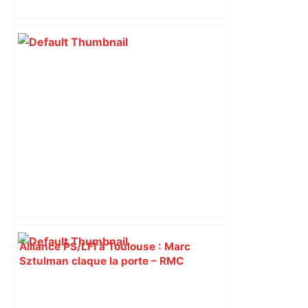
Piquemal (LFI), un détracteur de plus
du nouvel accueil du musée des
Augustins
Alliance PS/LFI à Toulouse : Marc
Sztulman claque la porte – RMC