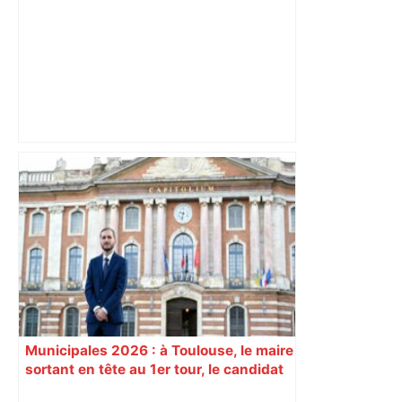
"C'est la reprise des bouchons et c'est
horrible", plus de 17 km de
ralentissements autour de Toulouse ce
jeudi matin, on vous donne les
secteurs à éviter – ladepeche.fr
Municipales 2026 : à Toulouse, le maire
sortant en tête au 1er tour, le candidat
insoumis crée la surprise