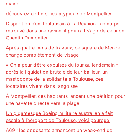
maire
découvrez ce tiers-lieu atypique de Montpellier
Disparition d’un Toulousain à La Réunion : un corps
retrouvé dans une ravine, il pourrait s’agir de celui de
Quentin Dumontier
Après quatre mois de travaux, ce square de Mende
change complètement de visage
« On a peur d’être expulsés du jour au lendemain » :
après la liquidation brutale de leur bailleur, un
mastodonte de la solidarité à Toulouse, ces
locataires vivent dans l’angoisse
À Montpellier, ces habitants lancent une pétition pour
une navette directe vers la plage
Un gigantesque Boeing militaire australien a fait
escale à l’aéroport de Toulouse, voici pourquoi
A69 : les opposants annoncent un week-end de