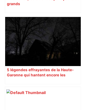
grands
5 légendes effrayantes de la Haute-
Garonne qui hantent encore les
villages aujourd’hui