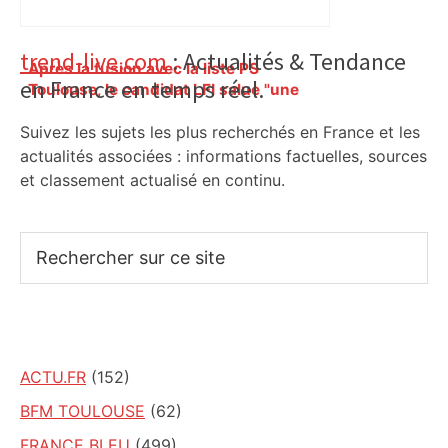
Primary
trend-live.com
: Actualités & Tendance
Après la fusion avec la liste PS
en France en temps réel.
Sidebar
Toulouse, le candidat LFI salue "une
dynamique qui nous oblige à la
Suivez les sujets les plus recherchés en France et les
responsabilité" – Franceinfo
actualités associées : informations factuelles, sources
et classement actualisé en continu.
Rechercher
sur
ce
site
ACTU.FR
(152)
BFM TOULOUSE
(62)
FRANCE BLEU
(499)