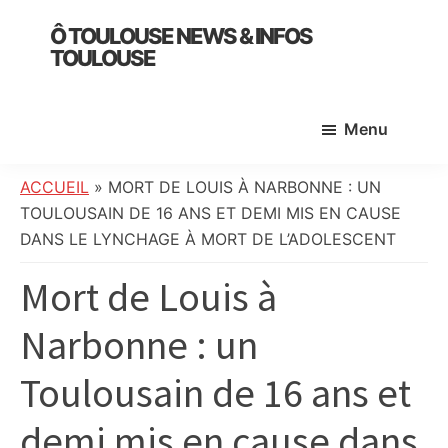
Skip
Skip
Skip
Ô TOULOUSE NEWS & INFOS
to
to
to
TOULOUSE
main
primary
footer
essentiel
content
sidebar
de
Menu
l’actualité
toulousaine
:
ACCUEIL
»
MORT DE LOUIS À NARBONNE : UN
info
TOULOUSAIN DE 16 ANS ET DEMI MIS EN CAUSE
locale,
DANS LE LYNCHAGE À MORT DE L’ADOLESCENT
société,
Mort de Louis à
culture,
politique,
Narbonne : un
météo,
faits
Toulousain de 16 ans et
divers
et
demi mis en cause dans
initiatives