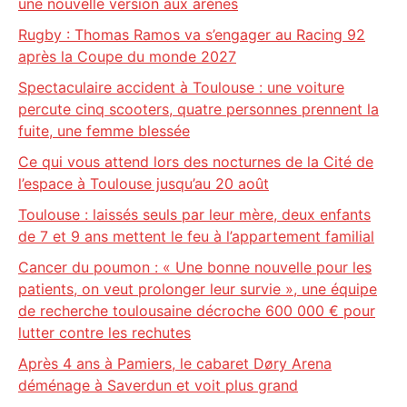
une nouvelle version aux arènes
Rugby : Thomas Ramos va s’engager au Racing 92
après la Coupe du monde 2027
Spectaculaire accident à Toulouse : une voiture
percute cinq scooters, quatre personnes prennent la
fuite, une femme blessée
Ce qui vous attend lors des nocturnes de la Cité de
l’espace à Toulouse jusqu’au 20 août
Toulouse : laissés seuls par leur mère, deux enfants
de 7 et 9 ans mettent le feu à l’appartement familial
Cancer du poumon : « Une bonne nouvelle pour les
patients, on veut prolonger leur survie », une équipe
de recherche toulousaine décroche 600 000 € pour
lutter contre les rechutes
Après 4 ans à Pamiers, le cabaret Døry Arena
déménage à Saverdun et voit plus grand