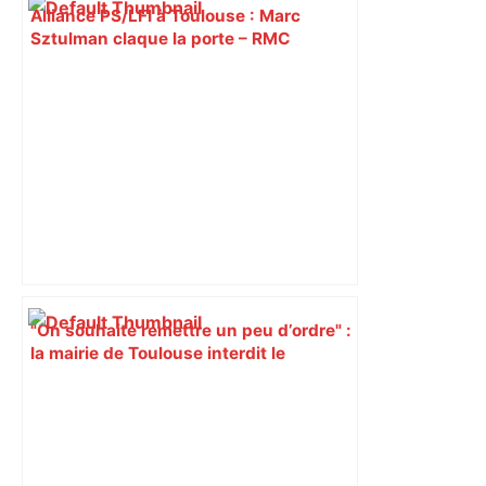
Alliance PS/LFI à Toulouse : Marc
Sztulman claque la porte – RMC
"On souhaite remettre un peu d’ordre" :
la mairie de Toulouse interdit le
commerce ambulant de 6 heures à
minuit dans ce grand quartier populaire
et prévoit des sanctions pour libérer
l’espace public – ladepeche.fr