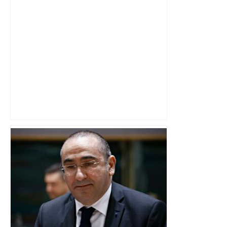
Mercato TFC – Le Toulouse FC annonce
une nouvelle signature (officiel) –
MadeInFOOT