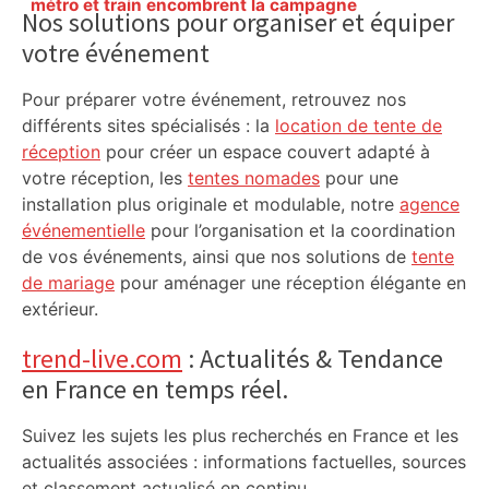
Sidebar
métro et train encombrent la campagne
Nos solutions pour organiser et équiper
électorale – – Le Mans.maville.com
votre événement
Pour préparer votre événement, retrouvez nos
différents sites spécialisés : la
location de tente de
réception
pour créer un espace couvert adapté à
votre réception, les
tentes nomades
pour une
installation plus originale et modulable, notre
agence
événementielle
pour l’organisation et la coordination
de vos événements, ainsi que nos solutions de
tente
de mariage
pour aménager une réception élégante en
extérieur.
trend-live.com
: Actualités & Tendance
en France en temps réel.
Suivez les sujets les plus recherchés en France et les
actualités associées : informations factuelles, sources
et classement actualisé en continu.