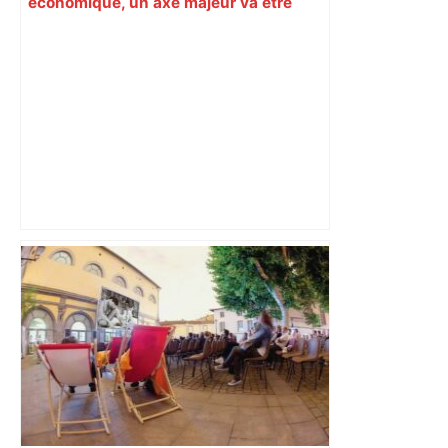
économique, un axe majeur va être
fermé en fin de soirée, voici les
déviations – Actu.fr
"C'est la reprise des bouchons et c'est
horrible", plus de 17 km de
ralentissements autour de Toulouse ce
jeudi matin, on vous donne les
secteurs à éviter – ladepeche.fr