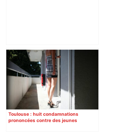
Mort mystérieuse près de Toulouse :
une émission de M6 revient sur l'affaire
Christian Abraham, retrouvé la gorge
tranchée et recouvert de feuilles il y a
deux ans – ladepeche.fr
Toulouse : huit condamnations
prononcées contre des jeunes
impliqués dans la prostitution
d’adolescentes