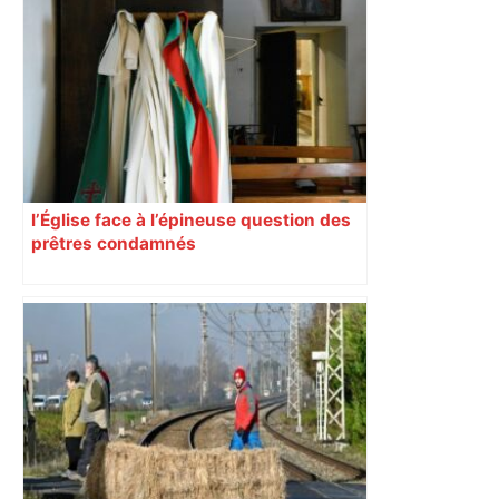
Alliance PS/LFI à Toulouse : Marc
Sztulman claque la porte – RMC
l’Église face à l’épineuse question des
prêtres condamnés