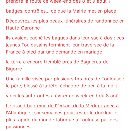
prendre la route ce week-end des 8 et 9 août ?
badges, contrôles… ce que la Mairie met en place
Découvrez les plus beaux itinéraires de randonnée en
Haute-Garonne
Ils avaient caché les bagues dans leur sac à dos : ces
jeunes Toulousains terminent leur traversée de la
France à pied par une demande en mariage
la terre a encore tremblé près de Bagnères-de-
Bigorre
Une famille visée par plusieurs tirs près de Toulouse :
le père, blessé à la tête, échappe de peu à la mort
voici les autoroutes à éviter ce week-end du 8 août
Le grand baptême de l'Orkan, de la Méditerranée à
l'Atlantique : six semaines pour tester le drakkar le
plus rapide du monde fabriqué à Toulouse par des
passionnés