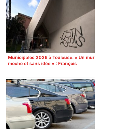
Après la fusion avec la liste PS
Toulouse, le candidat LFI salue "une
dynamique qui nous oblige à la
responsabilité" – Franceinfo
Municipales 2026 à Toulouse. « Un mur
moche et sans idée » : François
Piquemal (LFI), un détracteur de plus
du nouvel accueil du musée des
Augustins