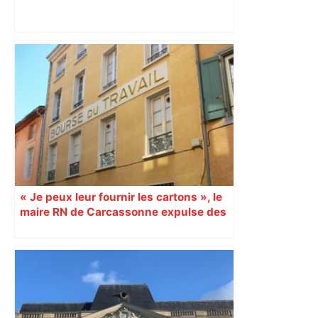
A680 Toulouse fermée dans les 2 sens
– Radio VINCI Autoroutes
« Je peux leur fournir les cartons », le
maire RN de Carcassonne expulse des
syndicats