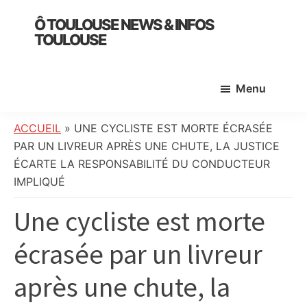
Skip
Skip
Skip
Ô TOULOUSE NEWS & INFOS
to
to
to
TOULOUSE
main
primary
footer
essentiel
content
sidebar
de
Menu
l’actualité
toulousaine
:
ACCUEIL
»
UNE CYCLISTE EST MORTE ÉCRASÉE
info
PAR UN LIVREUR APRÈS UNE CHUTE, LA JUSTICE
locale,
ÉCARTE LA RESPONSABILITÉ DU CONDUCTEUR
société,
IMPLIQUÉ
culture,
Une cycliste est morte
politique,
météo,
écrasée par un livreur
faits
divers
après une chute, la
et
initiatives