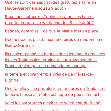
Quelles sont ces sept sorties gratuites à faire en
Haute-Garonne jusqu’au 9 août ?
Bouchons autour de Toulouse : à quelles heures
prendre la route ce week-end des 8 et 9 août ?
badges, contrôles… ce que la Mairie met en place
Découvrez les plus beaux itinéraires de randonnée en
Haute-Garonne
Ils avaient caché les bagues dans leur sac à dos : ces
jeunes Toulousains terminent leur traversée de la
France à pied par une demande en mariage
la terre a encore tremblé près de Bagnères-de-
Bigorre
Une famille visée par plusieurs tirs près de Toulouse :
le père, blessé à la tête, échappe de peu à la mort
voici les autoroutes à éviter ce week-end du 8 août