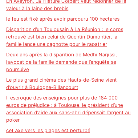
En Aveyron, La Filature Colbert veut redonner de la
valeur à la laine des brebis
le feu est fixé après avoir parcouru 100 hectares
Disparition d’un Toulousain à La Réunion : le corps
retrouvé est bien celui de Quentin Dumontier, la
famille lance une cagnotte pour le rapatrier
Deux ans après la disparition de Medhi Narjissi,
l’avocat de la famille demande que l’enquête se
poursuive
Le plus grand cinéma des Hauts-de-Seine vient
d’ouvrir à Boulogne-Billancourt
Il escroque des enseignes pour plus de 184 000
euros de préjudice : à Toulouse, le président d’une
association d’aide aux sans-abri dépensait l’argent au
poker
cet axe vers les plages est perturbé