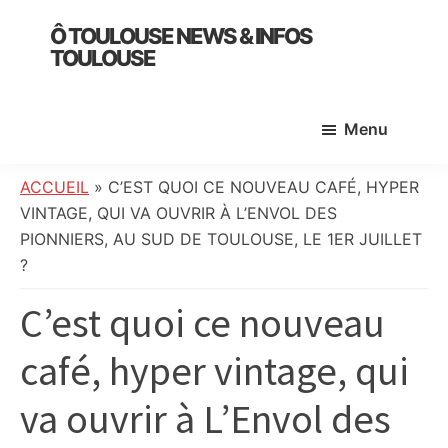
Skip
Skip
Skip
Ô TOULOUSE NEWS & INFOS
to
to
to
TOULOUSE
main
primary
footer
essentiel
content
sidebar
de
Menu
l’actualité
toulousaine
:
ACCUEIL
»
C’EST QUOI CE NOUVEAU CAFÉ, HYPER
info
VINTAGE, QUI VA OUVRIR À L’ENVOL DES
locale,
PIONNIERS, AU SUD DE TOULOUSE, LE 1ER JUILLET
société,
?
culture,
C’est quoi ce nouveau
politique,
météo,
café, hyper vintage, qui
faits
divers
va ouvrir à L’Envol des
et
initiatives