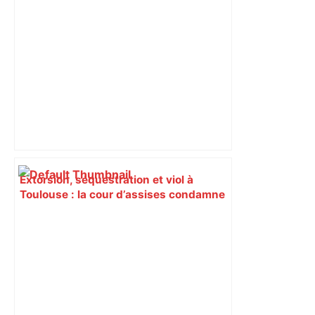
Extorsion, séquestration et viol à
Toulouse : la cour d’assises condamne
les deux accusés à 10 et 14 ans de
réclusion criminelle – ladepeche.fr