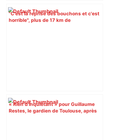
"C'est la reprise des bouchons et c'est
horrible", plus de 17 km de
ralentissements autour de Toulouse ce
jeudi matin, on vous donne les
secteurs à éviter – ladepeche.fr
« Rien d'inquiétant » pour Guillaume
Restes, le gardien de Toulouse, après
sa sortie à Metz – L'Équipe