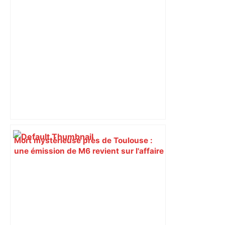
Mort mystérieuse près de Toulouse :
une émission de M6 revient sur l'affaire
Christian Abraham, retrouvé la gorge
tranchée et recouvert de feuilles il y a
deux ans – ladepeche.fr