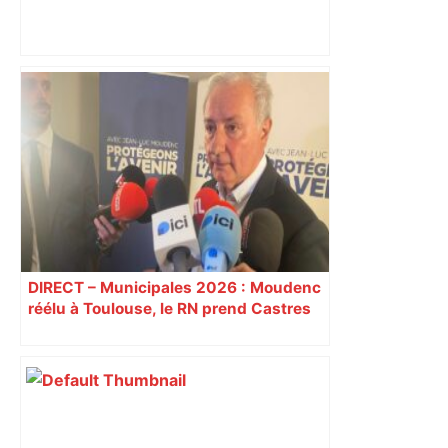
"On souhaite remettre un peu d’ordre" :
la mairie de Toulouse interdit le
commerce ambulant de 6 heures à
minuit dans ce grand quartier populaire
et prévoit des sanctions pour libérer
l’espace public – ladepeche.fr
DIRECT – Municipales 2026 : Moudenc
réélu à Toulouse, le RN prend Castres
et Carcassonne