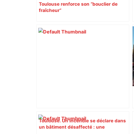
Toulouse renforce son “bouclier de
fraîcheur”
Toulouse. Un incendie se déclare dans
un bâtiment désaffecté : une
cinquantaine de migrants évacuée –