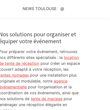
NEWS TOULOUSE
@
Primary
Sidebar
Nos solutions pour organiser et
équiper votre événement
Pour préparer votre événement, retrouvez
nos différents sites spécialisés : la
location
de tente de réception
pour créer un espace
couvert adapté à votre réception, les
tentes nomades
pour une installation plus
originale et modulable, notre
agence
événementielle
pour l’organisation et la
coordination de vos événements, ainsi que
nos solutions de
tente de mariage
pour
aménager une réception élégante en