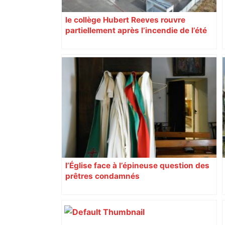
le collège Hubert Reeves rouvre
partiellement après l’incendie de l’été
l’Église face à l’épineuse question des
prêtres condamnés