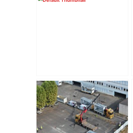
Près de Toulouse : dans cette zone
économique, un axe majeur va être
fermé en fin de soirée, voici les
déviations – Actu.fr