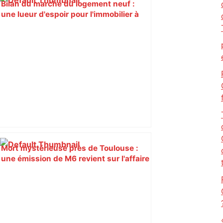
Bilan du marché du logement neuf :
une lueur d'espoir pour l'immobilier à
Toulouse ? – Actu.fr
Mort mystérieuse près de Toulouse :
une émission de M6 revient sur l'affaire
Christian Abraham, retrouvé la gorge
tranchée et recouvert de feuilles il y a
deux ans – ladepeche.fr