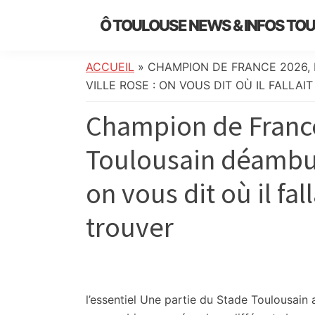
Skip
Skip
Skip
Skip
Ô TOULOUSE NEWS & INFOS TO
to
to
to
to
essentiel
primary
main
primary
footer
de
navigation
content
sidebar
ACCUEIL
»
CHAMPION DE FRANCE 2026,
l’actualité
VILLE ROSE : ON VOUS DIT OÙ IL FALLA
toulousaine
Champion de France
:
info
Toulousain déambule
locale,
société,
on vous dit où il fal
culture,
politique,
trouver
météo,
faits
divers
et
initiatives
l’essentiel
Une partie du Stade Toulousain a 