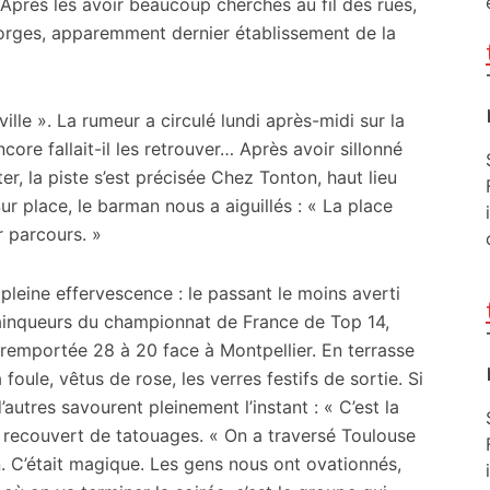
 Après les avoir beaucoup cherchés au fil des rues,
eorges, apparemment dernier établissement de la
lle ». La rumeur a circulé lundi après-midi sur la
ore fallait-il les retrouver… Après avoir sillonné
ter, la piste s’est précisée Chez Tonton, haut lieu
r place, le barman nous a aiguillés : « La place
 parcours. »
en pleine effervescence : le passant le moins averti
inqueurs du championnat de France de Top 14,
e remportée 28 à 20 face à Montpellier. En terrasse
foule, vêtus de rose, les verres festifs de sortie. Si
autres savourent pleinement l’instant : « C’est la
rps recouvert de tatouages. « On a traversé Toulouse
n. C’était magique. Les gens nous ont ovationnés,