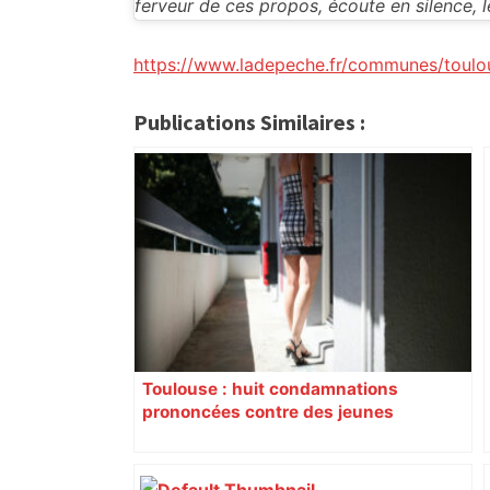
ferveur de ces propos, écoute en silence, 
https://www.ladepeche.fr/communes/toulo
Publications Similaires :
Toulouse : huit condamnations
prononcées contre des jeunes
impliqués dans la prostitution
d’adolescentes