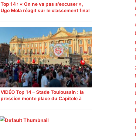
Top 14 : « On ne va pas s’excuser »,
Ugo Mola réagit sur le classement final
et la folle dernière journée de
championnat
VIDÉO Top 14 – Stade Toulousain : la
pression monte place du Capitole à
Toulouse, jusqu’à 18.000 spectateurs
attendues