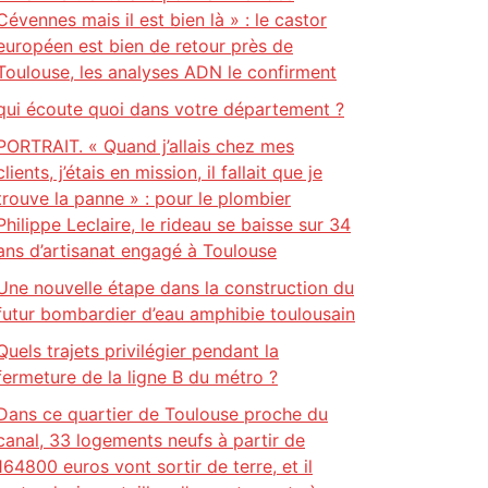
Cévennes mais il est bien là » : le castor
européen est bien de retour près de
Toulouse, les analyses ADN le confirment
qui écoute quoi dans votre département ?
PORTRAIT. « Quand j’allais chez mes
clients, j’étais en mission, il fallait que je
trouve la panne » : pour le plombier
Philippe Leclaire, le rideau se baisse sur 34
ans d’artisanat engagé à Toulouse
Une nouvelle étape dans la construction du
futur bombardier d’eau amphibie toulousain
Quels trajets privilégier pendant la
fermeture de la ligne B du métro ?
Dans ce quartier de Toulouse proche du
canal, 33 logements neufs à partir de
164800 euros vont sortir de terre, et il