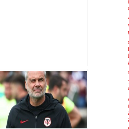
« Rien d'inquiétant » pour Guillaume
Restes, le gardien de Toulouse, après
sa sortie à Metz – L'Équipe