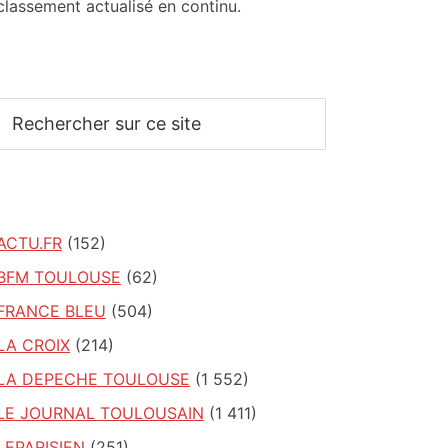
classement actualisé en continu.
Rechercher
sur
ce
site
ACTU.FR
(152)
BFM TOULOUSE
(62)
FRANCE BLEU
(504)
LA CROIX
(214)
LA DEPECHE TOULOUSE
(1 552)
LE JOURNAL TOULOUSAIN
(1 411)
LEPARISIEN
(251)