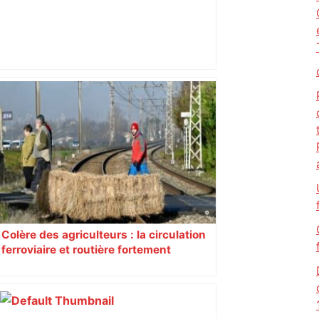
"C'est la reprise des bouchons et c'est
horrible", plus de 17 km de
ralentissements autour de Toulouse ce
jeudi matin, on vous donne les
secteurs à éviter – ladepeche.fr
Colère des agriculteurs : la circulation
ferroviaire et routière fortement
perturbée en Haute-Garonne, l’A61
bloquée