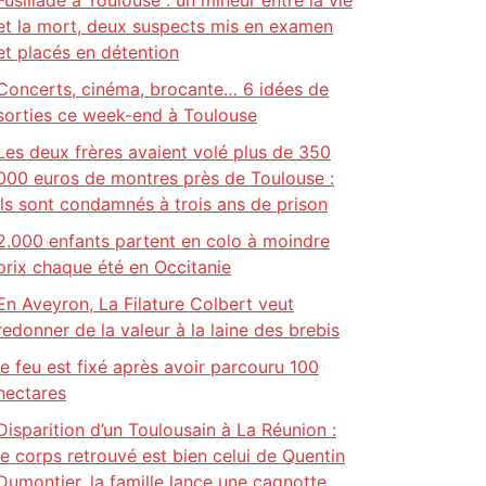
Fusillade à Toulouse : un mineur entre la vie
et la mort, deux suspects mis en examen
et placés en détention
Concerts, cinéma, brocante… 6 idées de
sorties ce week-end à Toulouse
Les deux frères avaient volé plus de 350
000 euros de montres près de Toulouse :
ils sont condamnés à trois ans de prison
2.000 enfants partent en colo à moindre
prix chaque été en Occitanie
En Aveyron, La Filature Colbert veut
redonner de la valeur à la laine des brebis
le feu est fixé après avoir parcouru 100
hectares
Disparition d’un Toulousain à La Réunion :
le corps retrouvé est bien celui de Quentin
Dumontier, la famille lance une cagnotte