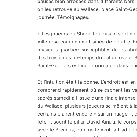
citoyennes
pauses bien arrosées dans différents bars.
on les retrouve au Wallace, place Saint-G
journée. Témoignages.
« Les joueurs du Stade Toulousain sont en vi
Ville rose comme une traînée de poudre. Enc
plusieurs quartiers susceptibles de les abri
des troisièmes mi-temps du ballon ovale. Su
Saint-Georges est incontournable dans leur
Et l’intuition était la bonne. L’endroit est 
comprend rapidement où se cachent les va
sacrés samedi à l’issue d’une finale intens
du Wallace, plusieurs joueurs se mêlent à la 
certains planent encore « sur un nuage », d’
fête », sourit le pilier David Ainu’u, le co
avec le Brennus, comme le veut la traditio