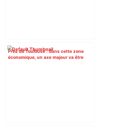
Près de Toulouse : dans cette zone
économique, un axe majeur va être
fermé en fin de soirée, voici les
déviations – Actu.fr