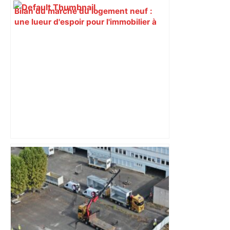
Bilan du marché du logement neuf :
une lueur d'espoir pour l'immobilier à
Toulouse ? – Actu.fr
Alliance PS/LFI à Toulouse : Marc
Sztulman claque la porte – RMC