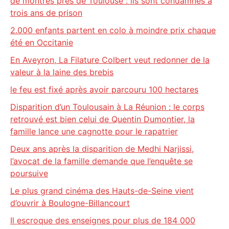
de montres près de Toulouse : ils sont condamnés à
trois ans de prison
2.000 enfants partent en colo à moindre prix chaque
été en Occitanie
En Aveyron, La Filature Colbert veut redonner de la
valeur à la laine des brebis
le feu est fixé après avoir parcouru 100 hectares
Disparition d’un Toulousain à La Réunion : le corps
retrouvé est bien celui de Quentin Dumontier, la
famille lance une cagnotte pour le rapatrier
Deux ans après la disparition de Medhi Narjissi,
l’avocat de la famille demande que l’enquête se
poursuive
Le plus grand cinéma des Hauts-de-Seine vient
d’ouvrir à Boulogne-Billancourt
Il escroque des enseignes pour plus de 184 000