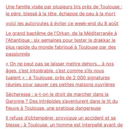
Une famille visée par plusieurs tirs près de Toulouse :
le père, blessé à la tête, échappe de peu à la mort
voici les autoroutes à éviter ce week-end du 8 août
Le grand baptême de l'Orkan, de la Méditerranée à
l'Atlantique : six semaines pour tester le drakkar le
plus rapide du monde fabriqué à Toulouse par des
passionnés
« On ne peut pas se laisser mettre dehors… à nos
âges, c’est intolérable, c’est comme s’ils nous
tuaient » : à Toulouse, près de 2 000 signatures
réunies pour sauver ces petites maisons ouvrières
Sécheresse : a-t-on le droit de marcher dans la
Garonne ? Des intrépides s’aventurent dans le lit du
fleuve à Toulouse, une pratique dangereuse
Il refuse d’obtempérer, provoque un accident et se
blesse : à Toulouse, un homme est interpellé avant de