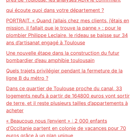
qui écoute quoi dans votre département ?
PORTRAIT. « Quand j’allais chez mes clients, j’étais en
mission, il fallait que je trouve la panne » : pour le
plombier Philippe Leclaire, le rideau se baisse sur 34
ans d’artisanat engagé à Toulouse
Une nouvelle étape dans la construction du futur
bombardier d’eau amphibie toulousain
Quels trajets privilégier pendant la fermeture de la
ligne B du métro ?
Dans ce quartier de Toulouse proche du canal, 33
logements neufs à partir de 164800 euros vont sortir
de terre, et il reste plusieurs tailles d’appartements à
acheter
« Beaucoup nous l’envient » : 2 000 enfants
d’Occitanie partent en colonie de vacances pour 70
euros grâce à un plan unique