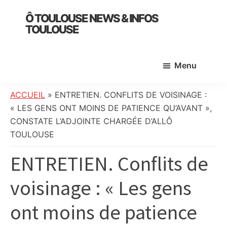
Skip
Skip
Skip
Ô TOULOUSE NEWS & INFOS
to
to
to
TOULOUSE
main
primary
footer
essentiel
content
sidebar
de
Menu
l’actualité
toulousaine
:
ACCUEIL
»
ENTRETIEN. CONFLITS DE VOISINAGE :
info
« LES GENS ONT MOINS DE PATIENCE QU’AVANT »,
locale,
CONSTATE L’ADJOINTE CHARGÉE D’ALLÔ
société,
TOULOUSE
culture,
ENTRETIEN. Conflits de
politique,
météo,
voisinage : « Les gens
faits
divers
ont moins de patience
et
initiatives