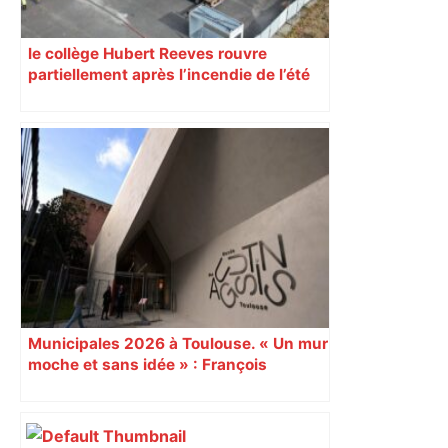
le collège Hubert Reeves rouvre
partiellement après l’incendie de l’été
Municipales 2026 à Toulouse. « Un mur
moche et sans idée » : François
Piquemal (LFI), un détracteur de plus
du nouvel accueil du musée des
Augustins