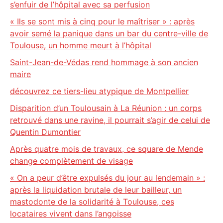
s’enfuir de l’hôpital avec sa perfusion
« Ils se sont mis à cinq pour le maîtriser » : après
avoir semé la panique dans un bar du centre-ville de
Toulouse, un homme meurt à l’hôpital
Saint-Jean-de-Védas rend hommage à son ancien
maire
découvrez ce tiers-lieu atypique de Montpellier
Disparition d’un Toulousain à La Réunion : un corps
retrouvé dans une ravine, il pourrait s’agir de celui de
Quentin Dumontier
Après quatre mois de travaux, ce square de Mende
change complètement de visage
« On a peur d’être expulsés du jour au lendemain » :
après la liquidation brutale de leur bailleur, un
mastodonte de la solidarité à Toulouse, ces
locataires vivent dans l’angoisse