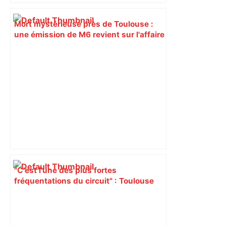
Mort mystérieuse près de Toulouse :
une émission de M6 revient sur l'affaire
Christian Abraham, retrouvé la gorge
tranchée et recouvert de feuilles il y a
deux ans – ladepeche.fr
"C’est l’une des plus fortes
fréquentations du circuit" : Toulouse
est-elle la capitale du poker amateur –
ladepeche.fr