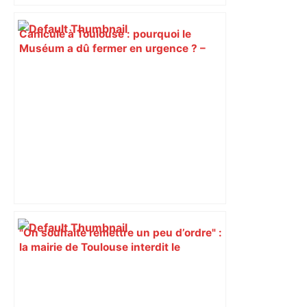
Canicule à Toulouse : pourquoi le
Muséum a dû fermer en urgence ? –
ici.fr
"On souhaite remettre un peu d’ordre" :
la mairie de Toulouse interdit le
commerce ambulant de 6 heures à
minuit dans ce grand quartier populaire
et prévoit des sanctions pour libérer
l’espace public – ladepeche.fr