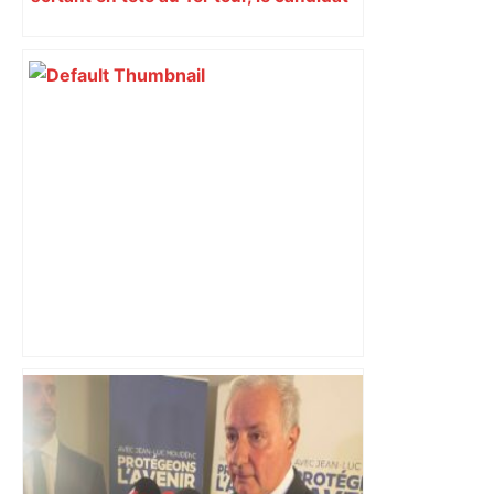
insoumis crée la surprise
Municipales 2026 à Toulouse : voiture,
métro et train encombrent la campagne
électorale – – Le Mans.maville.com