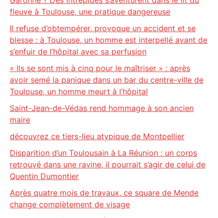
Garonne ? Des intrépides s’aventurent dans le lit du
fleuve à Toulouse, une pratique dangereuse
Il refuse d’obtempérer, provoque un accident et se
blesse : à Toulouse, un homme est interpellé avant de
s’enfuir de l’hôpital avec sa perfusion
« Ils se sont mis à cinq pour le maîtriser » : après
avoir semé la panique dans un bar du centre-ville de
Toulouse, un homme meurt à l’hôpital
Saint-Jean-de-Védas rend hommage à son ancien
maire
découvrez ce tiers-lieu atypique de Montpellier
Disparition d’un Toulousain à La Réunion : un corps
retrouvé dans une ravine, il pourrait s’agir de celui de
Quentin Dumontier
Après quatre mois de travaux, ce square de Mende
change complètement de visage