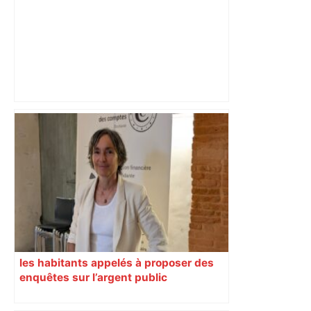
Deux jeunes Toulousains vont pédaler
3 000 km jusqu’à Oslo pour leur ami
d’enfance en fauteuil roulant : un défi
bouleversant de solidarité –
ladepeche.fr
les habitants appelés à proposer des
enquêtes sur l’argent public