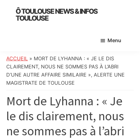
Skip
Skip
Skip
Ô TOULOUSE NEWS & INFOS
to
to
to
TOULOUSE
main
primary
footer
essentiel
content
sidebar
de
Menu
l’actualité
toulousaine
:
ACCUEIL
»
MORT DE LYHANNA : « JE LE DIS
info
CLAIREMENT, NOUS NE SOMMES PAS À L’ABRI
locale,
D’UNE AUTRE AFFAIRE SIMILAIRE », ALERTE UNE
société,
MAGISTRATE DE TOULOUSE
culture,
Mort de Lyhanna : « Je
politique,
météo,
le dis clairement, nous
faits
divers
ne sommes pas à l’abri
et
initiatives