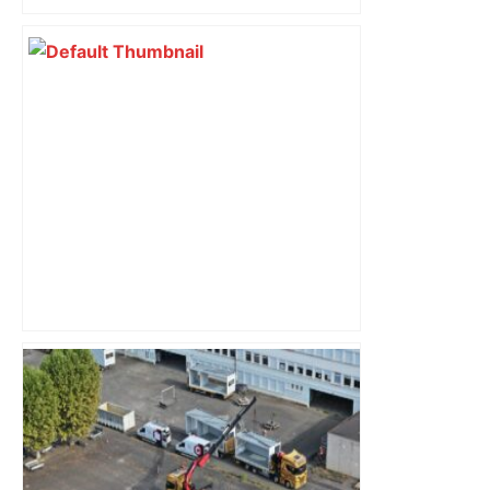
bloquée
Près de Toulouse : dans cette zone
économique, un axe majeur va être
fermé en fin de soirée, voici les
déviations – Actu.fr