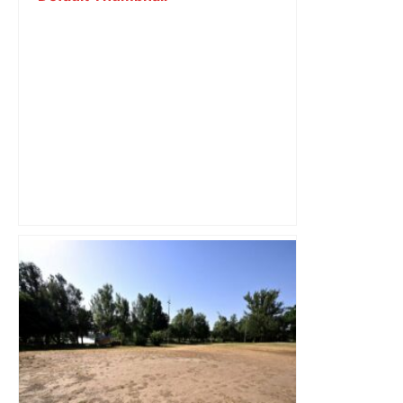
"C'est la reprise des bouchons et c'est
horrible", plus de 17 km de
ralentissements autour de Toulouse ce
jeudi matin, on vous donne les
secteurs à éviter – ladepeche.fr