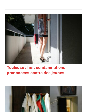
Mort mystérieuse près de Toulouse :
une émission de M6 revient sur l'affaire
Christian Abraham, retrouvé la gorge
tranchée et recouvert de feuilles il y a
deux ans – ladepeche.fr
Toulouse : huit condamnations
prononcées contre des jeunes
impliqués dans la prostitution
d’adolescentes