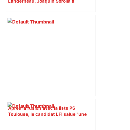
Landerneau, Joaquin Sorolla à
Toulouse… Les expos de l’été à ne pas
manquer à 12h30
Après la fusion avec la liste PS
Toulouse, le candidat LFI salue "une
dynamique qui nous oblige à la
responsabilité" – Franceinfo