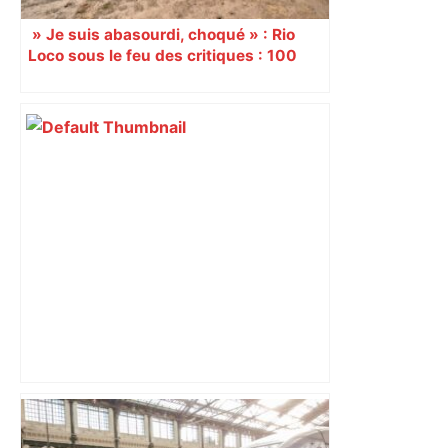
» Je suis abasourdi, choqué » : Rio
Loco sous le feu des critiques : 100
000 festivaliers accusés d’avoir
« détruit » la prairie des Filtres, des
riverains à bout, la mairie se défend
Alliance PS/LFI à Toulouse : Marc
Sztulman claque la porte – RMC