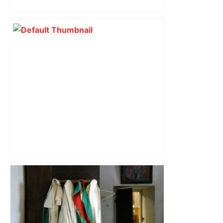
impliqués dans la prostitution
d’adolescentes
Alliance PS/LFI à Toulouse : Marc
Sztulman claque la porte – RMC