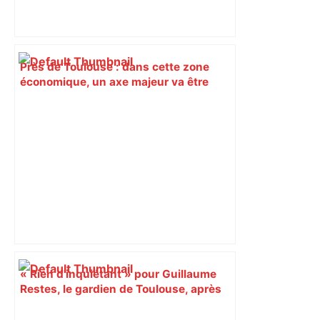
Près de Toulouse : dans cette zone
économique, un axe majeur va être
fermé en fin de soirée, voici les
déviations – Actu.fr
« Rien d'inquiétant » pour Guillaume
Restes, le gardien de Toulouse, après
sa sortie à Metz – L'Équipe