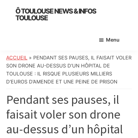
Skip
Skip
Skip
Ô TOULOUSE NEWS & INFOS
to
to
to
TOULOUSE
main
primary
footer
essentiel
content
sidebar
de
Menu
l’actualité
toulousaine
:
ACCUEIL
»
PENDANT SES PAUSES, IL FAISAIT VOLER
info
SON DRONE AU-DESSUS D’UN HÔPITAL DE
locale,
TOULOUSE : IL RISQUE PLUSIEURS MILLIERS
société,
D’EUROS D’AMENDE ET UNE PEINE DE PRISON
culture,
Pendant ses pauses, il
politique,
météo,
faisait voler son drone
faits
divers
au-dessus d’un hôpital
et
initiatives