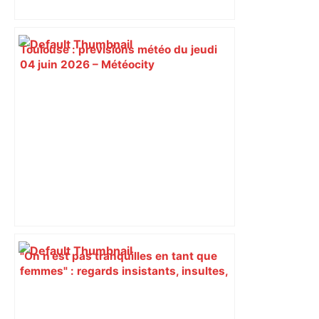
Toulouse : prévisions météo du jeudi
04 juin 2026 – Météocity
"On n’est pas tranquilles en tant que
femmes" : regards insistants, insultes,
intimidations, à Toulouse, des femmes
racontent leur quotidien face au
harcèlement de rue – ladepeche.fr