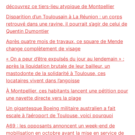
découvrez ce tiers-lieu atypique de Montpellier
Disparition d’un Toulousain à La Réunion : un corps
retrouvé dans une ravine, il pourrait s’agir de celui de
Quentin Dumontier
Après quatre mois de travaux, ce square de Mende
change complètement de visage
« On a peur d’être expulsés du jour au lendemain » :
après la liquidation brutale de leur bailleur, un
mastodonte de la solidarité à Toulouse, ces
locataires vivent dans l’angoisse
À Montpellier, ces habitants lancent une pétition pour
une navette directe vers la plage
Un gigantesque Boeing militaire australien a fait
escale à l’aéroport de Toulouse, voici pourquoi
A69 : les opposants annoncent un week-end de
mobilisation en octobre avant la mise en service de