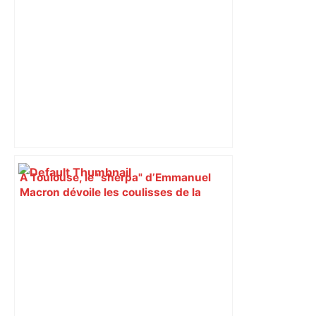
À Toulouse, le "sherpa" d’Emmanuel
Macron dévoile les coulisses de la
haute diplomatie aux étudiants du
lycée Pierre-de-Fermat – ladepeche.fr