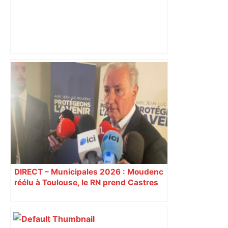
Victoire du PSG : Des débordements à
Toulouse et Agen – Orange Actualités
DIRECT – Municipales 2026 : Moudenc
réélu à Toulouse, le RN prend Castres
et Carcassonne