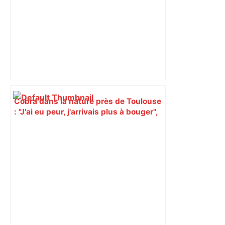
Cobra dans la nature près de Toulouse
: "J'ai eu peur, j'arrivais plus à bouger",
l'auteur de la photo du serpent raconte
son face-à-face – France 3 Régions