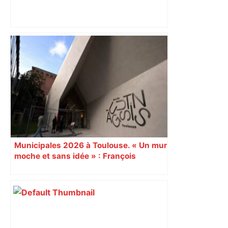
Fête de la musique : circulation des
voitures interdite à Toulouse et
parkings fermés dès dimanche, 13
heures – ladepeche.fr
Municipales 2026 à Toulouse. « Un mur
moche et sans idée » : François
Piquemal (LFI), un détracteur de plus
du nouvel accueil du musée des
Augustins