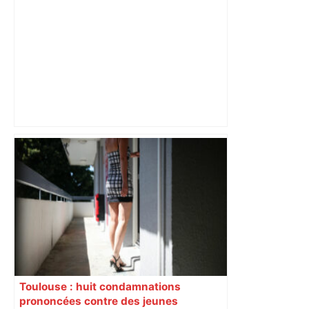
"C’est l’une des plus fortes
fréquentations du circuit" : Toulouse
est-elle la capitale du poker amateur –
ladepeche.fr
Toulouse : huit condamnations
prononcées contre des jeunes