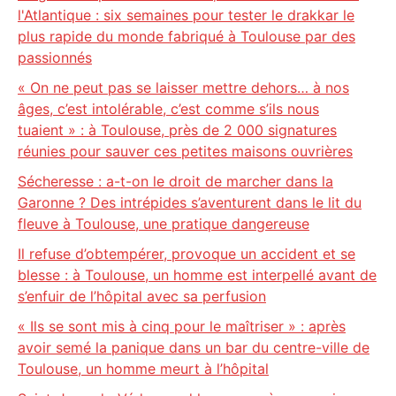
l'Atlantique : six semaines pour tester le drakkar le
plus rapide du monde fabriqué à Toulouse par des
passionnés
« On ne peut pas se laisser mettre dehors… à nos
âges, c’est intolérable, c’est comme s’ils nous
tuaient » : à Toulouse, près de 2 000 signatures
réunies pour sauver ces petites maisons ouvrières
Sécheresse : a-t-on le droit de marcher dans la
Garonne ? Des intrépides s’aventurent dans le lit du
fleuve à Toulouse, une pratique dangereuse
Il refuse d’obtempérer, provoque un accident et se
blesse : à Toulouse, un homme est interpellé avant de
s’enfuir de l’hôpital avec sa perfusion
« Ils se sont mis à cinq pour le maîtriser » : après
avoir semé la panique dans un bar du centre-ville de
Toulouse, un homme meurt à l’hôpital