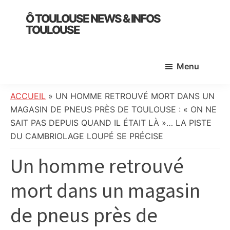
Skip
Skip
Skip
Ô TOULOUSE NEWS & INFOS
to
to
to
TOULOUSE
main
primary
footer
essentiel
content
sidebar
de
Menu
l’actualité
toulousaine
:
ACCUEIL
»
UN HOMME RETROUVÉ MORT DANS UN
info
MAGASIN DE PNEUS PRÈS DE TOULOUSE : « ON NE
locale,
SAIT PAS DEPUIS QUAND IL ÉTAIT LÀ »… LA PISTE
société,
DU CAMBRIOLAGE LOUPÉ SE PRÉCISE
culture,
Un homme retrouvé
politique,
météo,
mort dans un magasin
faits
divers
de pneus près de
et
initiatives