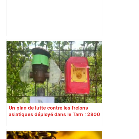
"C'est la reprise des bouchons et c'est
horrible", plus de 17 km de
ralentissements autour de Toulouse ce
jeudi matin, on vous donne les
secteurs à éviter – ladepeche.fr
Un plan de lutte contre les frelons
asiatiques déployé dans le Tarn : 2800
reines frelons déjà capturées