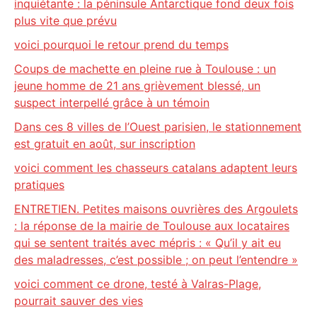
inquiétante : la péninsule Antarctique fond deux fois
plus vite que prévu
voici pourquoi le retour prend du temps
Coups de machette en pleine rue à Toulouse : un
jeune homme de 21 ans grièvement blessé, un
suspect interpellé grâce à un témoin
Dans ces 8 villes de l’Ouest parisien, le stationnement
est gratuit en août, sur inscription
voici comment les chasseurs catalans adaptent leurs
pratiques
ENTRETIEN. Petites maisons ouvrières des Argoulets
: la réponse de la mairie de Toulouse aux locataires
qui se sentent traités avec mépris : « Qu’il y ait eu
des maladresses, c’est possible ; on peut l’entendre »
voici comment ce drone, testé à Valras-Plage,
pourrait sauver des vies