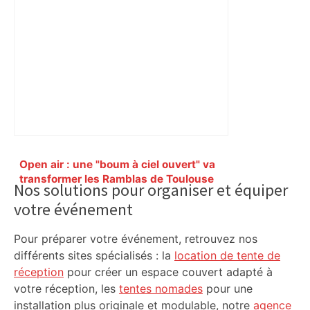
Primary
Open air : une "boum à ciel ouvert" va
Sidebar
transformer les Ramblas de Toulouse
Nos solutions pour organiser et équiper
en immense dancefloor dans quelques
votre événement
jours – ladepeche.fr
Pour préparer votre événement, retrouvez nos
différents sites spécialisés : la
location de tente de
réception
pour créer un espace couvert adapté à
votre réception, les
tentes nomades
pour une
installation plus originale et modulable, notre
agence