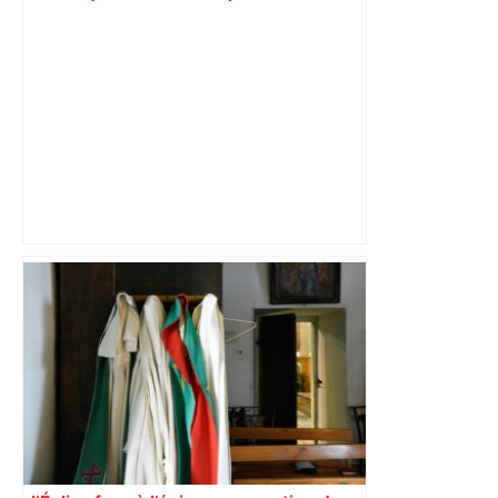
humiliation de trop : le procès
bouleversant d’Eli, jeune transgenre à
Toulouse – ladepeche.fr
Mort mystérieuse près de Toulouse :
une émission de M6 revient sur l'affaire
Christian Abraham, retrouvé la gorge
tranchée et recouvert de feuilles il y a
deux ans – ladepeche.fr