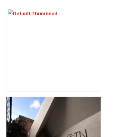
Plus de cent oies de Toulouse
recherchent activement une famille ce
samedi dans le Tarn – ladepeche.fr