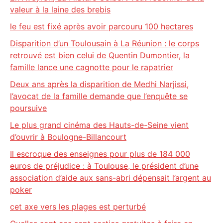
valeur à la laine des brebis
le feu est fixé après avoir parcouru 100 hectares
Disparition d’un Toulousain à La Réunion : le corps
retrouvé est bien celui de Quentin Dumontier, la
famille lance une cagnotte pour le rapatrier
Deux ans après la disparition de Medhi Narjissi,
l’avocat de la famille demande que l’enquête se
poursuive
Le plus grand cinéma des Hauts-de-Seine vient
d’ouvrir à Boulogne-Billancourt
Il escroque des enseignes pour plus de 184 000
euros de préjudice : à Toulouse, le président d’une
association d’aide aux sans-abri dépensait l’argent au
poker
cet axe vers les plages est perturbé