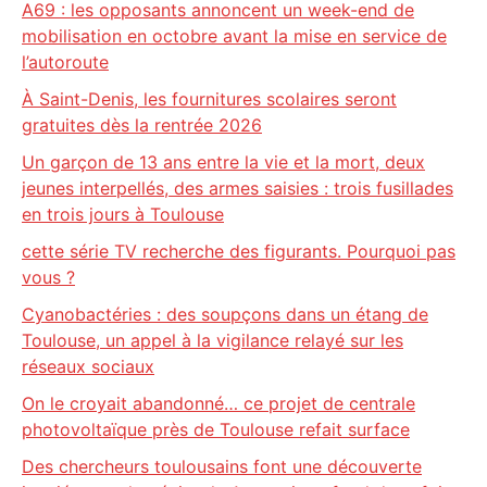
A69 : les opposants annoncent un week-end de
mobilisation en octobre avant la mise en service de
l’autoroute
À Saint-Denis, les fournitures scolaires seront
gratuites dès la rentrée 2026
Un garçon de 13 ans entre la vie et la mort, deux
jeunes interpellés, des armes saisies : trois fusillades
en trois jours à Toulouse
cette série TV recherche des figurants. Pourquoi pas
vous ?
Cyanobactéries : des soupçons dans un étang de
Toulouse, un appel à la vigilance relayé sur les
réseaux sociaux
On le croyait abandonné… ce projet de centrale
photovoltaïque près de Toulouse refait surface
Des chercheurs toulousains font une découverte