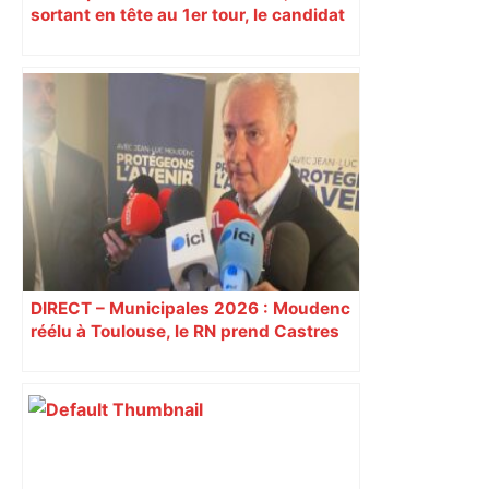
sortant en tête au 1er tour, le candidat
insoumis crée la surprise
DIRECT – Municipales 2026 : Moudenc
réélu à Toulouse, le RN prend Castres
et Carcassonne