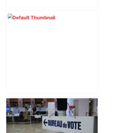
Toulouse
Il fonçait à plus de 200 km/h, fin de
voyage pour un jeune conducteur
beaucoup trop pressé à la sortie de
Toulouse – ladepeche.fr