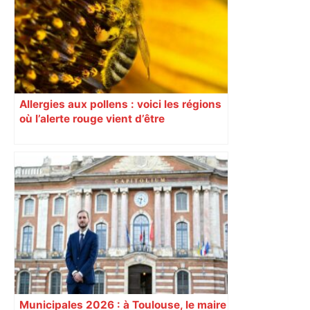
est-elle la capitale du poker amateur –
ladepeche.fr
Allergies aux pollens : voici les régions
où l’alerte rouge vient d’être
déclenchée
Municipales 2026 : à Toulouse, le maire