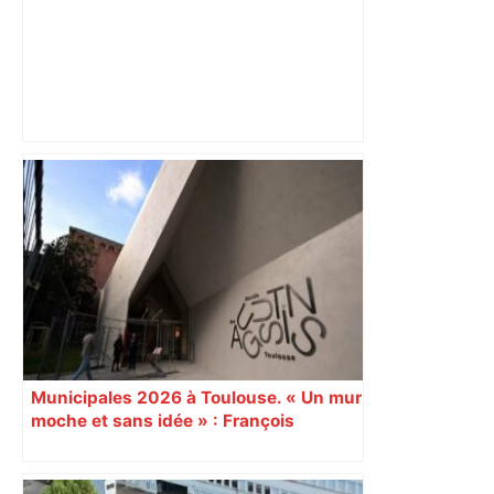
« Rien d'inquiétant » pour Guillaume
Restes, le gardien de Toulouse, après
sa sortie à Metz – L'Équipe
Municipales 2026 à Toulouse. « Un mur
moche et sans idée » : François
Piquemal (LFI), un détracteur de plus
du nouvel accueil du musée des
Augustins