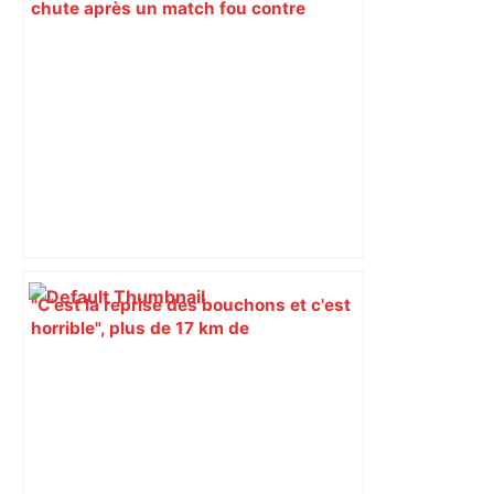
chute après un match fou contre
Toulouse et voit Montpellier se
rapprocher – L'Équipe
"C'est la reprise des bouchons et c'est
horrible", plus de 17 km de
ralentissements autour de Toulouse ce
jeudi matin, on vous donne les
secteurs à éviter – ladepeche.fr