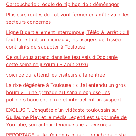
Cartoucherie : l’école de hip hop doit déménager
Plusieurs routes du Lot vont fermer en août : voici les
secteurs concernés
Ligne B partiellement interrompue, Téléo à l’arrêt : « Il
faut faire tout un micmac », les usagers de Tisséo
contraints de s’adapter à Toulouse
Ce qui vous attend dans les festivals d’Occitanie
cette semaine jusqu’au 9 août 2026
voici ce qui attend les visiteurs à la rentrée
La rixe dégénère à Toulouse : « J’ai entendu un gros
boum »… une grenade artisanale explose, les
policiers bouclent la rue et interpellent un suspect
EXCLUSIF. L’enquête d’un vidéaste toulousain sur
Guillaume Pley et le média Legend est supprimée de
YouTube, son auteur dénonce une « censure »
REPORTAGE. « Je n’en peux plus » : bouchons, piste