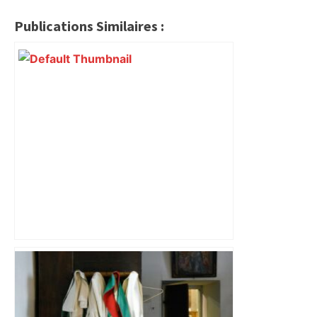
Publications Similaires :
Près de Toulouse : dans cette zone
économique, un axe majeur va être
fermé en fin de soirée, voici les
déviations – Actu.fr