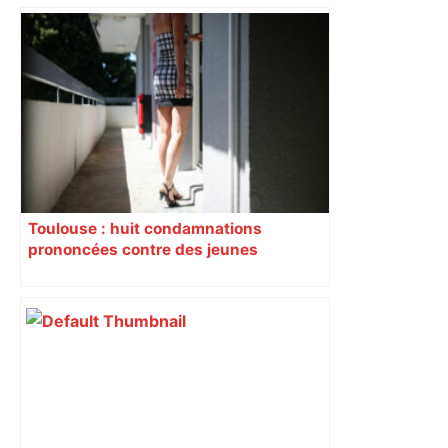
Alliance PS/LFI à Toulouse : Marc
Sztulman claque la porte – RMC
Toulouse : huit condamnations
prononcées contre des jeunes
impliqués dans la prostitution
d’adolescentes