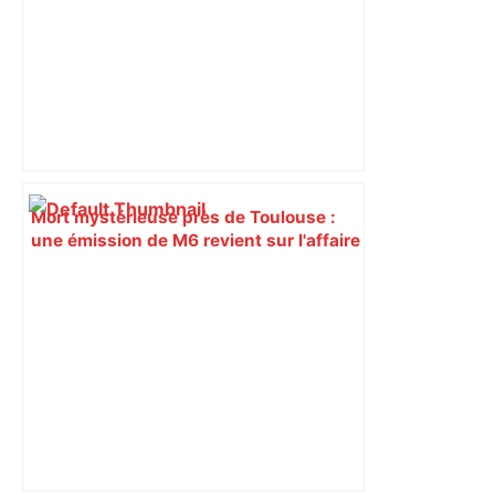
Mort mystérieuse près de Toulouse :
une émission de M6 revient sur l'affaire
Christian Abraham, retrouvé la gorge
tranchée et recouvert de feuilles il y a
deux ans – ladepeche.fr