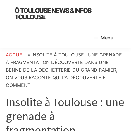
Skip
Skip
Skip
Ô TOULOUSE NEWS & INFOS
to
to
to
TOULOUSE
main
primary
footer
essentiel
content
sidebar
de
Menu
l’actualité
toulousaine
:
ACCUEIL
»
INSOLITE À TOULOUSE : UNE GRENADE
info
À FRAGMENTATION DÉCOUVERTE DANS UNE
locale,
BENNE DE LA DÉCHETTERIE DU GRAND RAMIER,
société,
ON VOUS RACONTE QUI L’A DÉCOUVERTE ET
culture,
COMMENT
politique,
Insolite à Toulouse : une
météo,
faits
grenade à
divers
et
fragmentation
initiatives