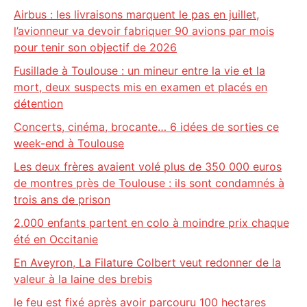
Airbus : les livraisons marquent le pas en juillet,
l’avionneur va devoir fabriquer 90 avions par mois
pour tenir son objectif de 2026
Fusillade à Toulouse : un mineur entre la vie et la
mort, deux suspects mis en examen et placés en
détention
Concerts, cinéma, brocante… 6 idées de sorties ce
week-end à Toulouse
Les deux frères avaient volé plus de 350 000 euros
de montres près de Toulouse : ils sont condamnés à
trois ans de prison
2.000 enfants partent en colo à moindre prix chaque
été en Occitanie
En Aveyron, La Filature Colbert veut redonner de la
valeur à la laine des brebis
le feu est fixé après avoir parcouru 100 hectares