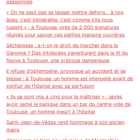
passionnés
« On ne peut pas se laisser mettre dehors… à nos
âges, c’est intolérable, c’est comme s’ils nous
tuaient » : à Toulouse, près de 2 000 signatures
réunies pour sauver ces petites maisons ouvrières
Sécheresse : a-t-on le droit de marcher dans la
Garonne ? Des intrépides s’aventurent dans le lit du
fleuve à Toulouse, une pratique dangereuse
Il refuse d’obtempérer, provoque un accident et se
blesse : à Toulouse, un homme est interpellé avant de
s’enfuir de l’hôpital avec sa perfusion
« Ils se sont mis à cinq pour le maîtriser » : après
avoir semé la panique dans un bar du centre-ville de
Toulouse, un homme meurt à l’hôpital
Saint-Jean-de-Védas rend hommage à son ancien
maire