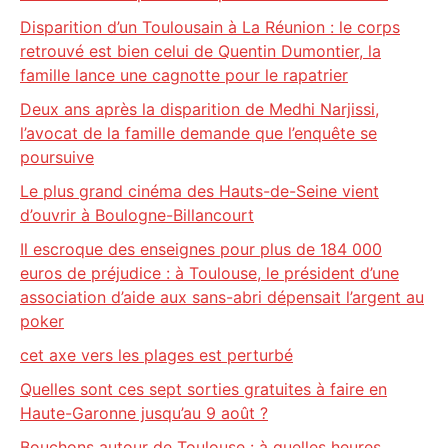
Disparition d’un Toulousain à La Réunion : le corps
retrouvé est bien celui de Quentin Dumontier, la
famille lance une cagnotte pour le rapatrier
Deux ans après la disparition de Medhi Narjissi,
l’avocat de la famille demande que l’enquête se
poursuive
Le plus grand cinéma des Hauts-de-Seine vient
d’ouvrir à Boulogne-Billancourt
Il escroque des enseignes pour plus de 184 000
euros de préjudice : à Toulouse, le président d’une
association d’aide aux sans-abri dépensait l’argent au
poker
cet axe vers les plages est perturbé
Quelles sont ces sept sorties gratuites à faire en
Haute-Garonne jusqu’au 9 août ?
Bouchons autour de Toulouse : à quelles heures