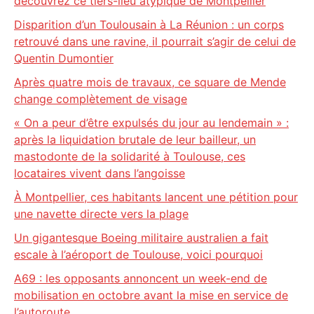
découvrez ce tiers-lieu atypique de Montpellier
Disparition d’un Toulousain à La Réunion : un corps
retrouvé dans une ravine, il pourrait s’agir de celui de
Quentin Dumontier
Après quatre mois de travaux, ce square de Mende
change complètement de visage
« On a peur d’être expulsés du jour au lendemain » :
après la liquidation brutale de leur bailleur, un
mastodonte de la solidarité à Toulouse, ces
locataires vivent dans l’angoisse
À Montpellier, ces habitants lancent une pétition pour
une navette directe vers la plage
Un gigantesque Boeing militaire australien a fait
escale à l’aéroport de Toulouse, voici pourquoi
A69 : les opposants annoncent un week-end de
mobilisation en octobre avant la mise en service de
l’autoroute