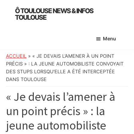
Skip
Skip
Skip
Ô TOULOUSE NEWS & INFOS
to
to
to
TOULOUSE
main
primary
footer
essentiel
content
sidebar
de
Menu
l’actualité
toulousaine
:
ACCUEIL
»
« JE DEVAIS L’AMENER À UN POINT
info
PRÉCIS » : LA JEUNE AUTOMOBILISTE CONVOYAIT
locale,
DES STUPS LORSQU’ELLE A ÉTÉ INTERCEPTÉE
société,
DANS TOULOUSE
culture,
« Je devais l’amener à
politique,
météo,
un point précis » : la
faits
divers
jeune automobiliste
et
initiatives