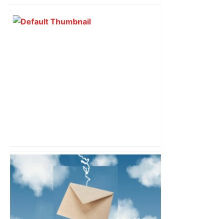
Vous pensiez que c’était comme une
voiture ? La vérité sur les avions qui
reculent – ici.fr