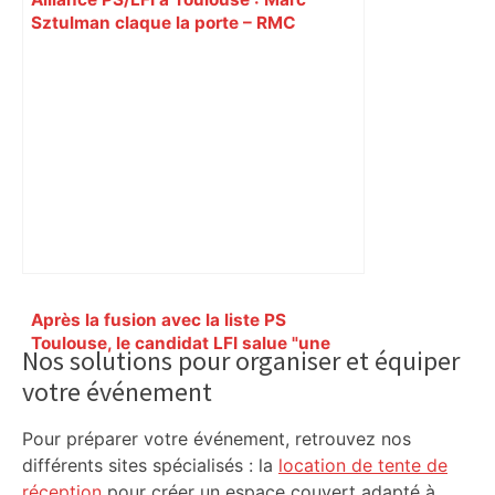
Sztulman claque la porte – RMC
Primary
Après la fusion avec la liste PS
Sidebar
Toulouse, le candidat LFI salue "une
Nos solutions pour organiser et équiper
dynamique qui nous oblige à la
votre événement
responsabilité" – Franceinfo
Pour préparer votre événement, retrouvez nos
différents sites spécialisés : la
location de tente de
réception
pour créer un espace couvert adapté à