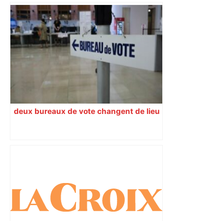
A680 Toulouse fermée dans les 2 sens
– Radio VINCI Autoroutes
deux bureaux de vote changent de lieu