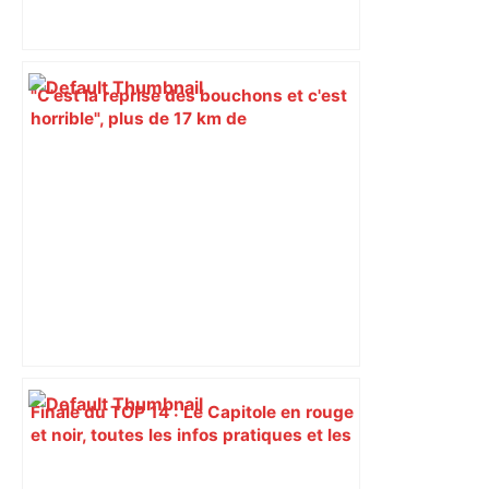
"C'est la reprise des bouchons et c'est
horrible", plus de 17 km de
ralentissements autour de Toulouse ce
jeudi matin, on vous donne les
secteurs à éviter – ladepeche.fr
Finale du TOP 14 : Le Capitole en rouge
et noir, toutes les infos pratiques et les
10 meilleurs lieux où regarder le match
– Toulouseblog.fr