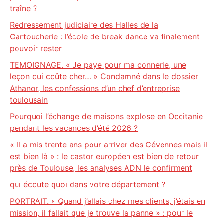
traîne ?
Redressement judiciaire des Halles de la
Cartoucherie : l’école de break dance va finalement
pouvoir rester
TEMOIGNAGE. « Je paye pour ma connerie, une
leçon qui coûte cher… » Condamné dans le dossier
Athanor, les confessions d’un chef d’entreprise
toulousain
Pourquoi l’échange de maisons explose en Occitanie
pendant les vacances d’été 2026 ?
« Il a mis trente ans pour arriver des Cévennes mais il
est bien là » : le castor européen est bien de retour
près de Toulouse, les analyses ADN le confirment
qui écoute quoi dans votre département ?
PORTRAIT. « Quand j’allais chez mes clients, j’étais en
mission, il fallait que je trouve la panne » : pour le