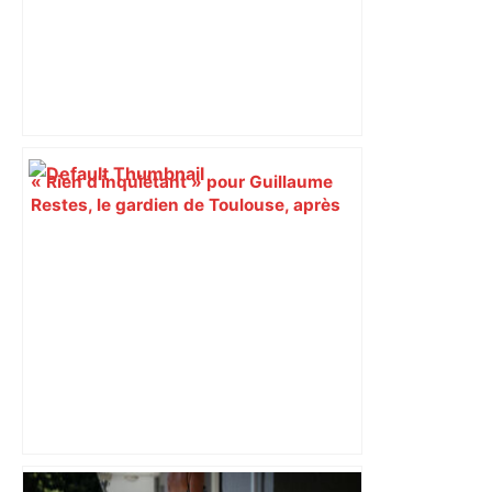
« Rien d'inquiétant » pour Guillaume
Restes, le gardien de Toulouse, après
sa sortie à Metz – L'Équipe