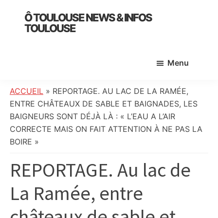
Skip
Skip
Skip
Ô TOULOUSE NEWS & INFOS
to
to
to
TOULOUSE
main
primary
footer
essentiel
content
sidebar
de
Menu
l’actualité
toulousaine
:
ACCUEIL
»
REPORTAGE. AU LAC DE LA RAMÉE,
info
ENTRE CHÂTEAUX DE SABLE ET BAIGNADES, LES
locale,
BAIGNEURS SONT DÉJÀ LÀ : « L’EAU A L’AIR
société,
CORRECTE MAIS ON FAIT ATTENTION À NE PAS LA
culture,
BOIRE »
politique,
REPORTAGE. Au lac de
météo,
faits
La Ramée, entre
divers
et
châteaux de sable et
initiatives