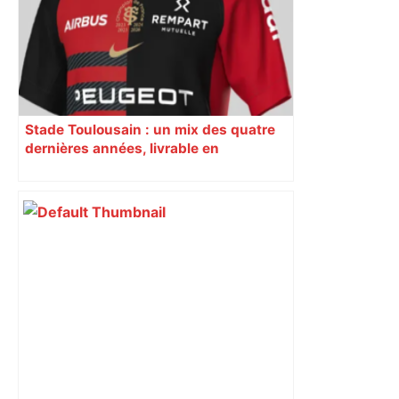
Stade Toulousain : un mix des quatre
dernières années, livrable en
décembre, coût de 110 €… le club
« rouge et noir » sort un maillot
collector après son quadruplé