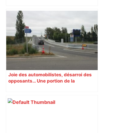
EXCLUSIF. Des sacs d’ordures jetés des
étages d’un immeuble de Toulouse en
pleine canicule empoisonnent le
quotidien des habitants : "C’est devenu
impossible d’ouvrir les fenêtres !" –
ladepeche.fr
Joie des automobilistes, désarroi des
opposants… Une portion de la
controversée A69 est ouverte