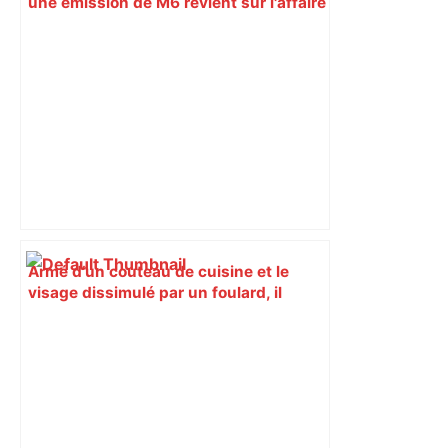
une émission de M6 revient sur l'affaire
Christian Abraham, retrouvé la gorge
tranchée et recouvert de feuilles il y a
deux ans – ladepeche.fr
Armé d’un couteau de cuisine et le
visage dissimulé par un foulard, il
braque le caissier de la supérette, à
Toulouse – ladepeche.fr