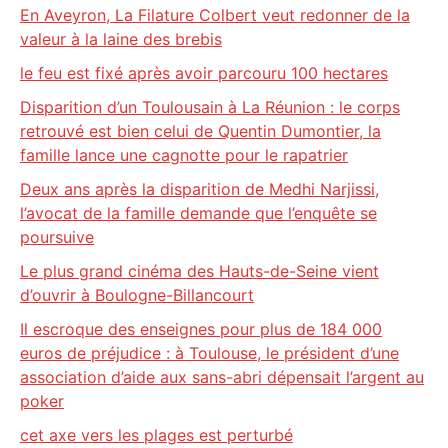
En Aveyron, La Filature Colbert veut redonner de la
valeur à la laine des brebis
le feu est fixé après avoir parcouru 100 hectares
Disparition d’un Toulousain à La Réunion : le corps
retrouvé est bien celui de Quentin Dumontier, la
famille lance une cagnotte pour le rapatrier
Deux ans après la disparition de Medhi Narjissi,
l’avocat de la famille demande que l’enquête se
poursuive
Le plus grand cinéma des Hauts-de-Seine vient
d’ouvrir à Boulogne-Billancourt
Il escroque des enseignes pour plus de 184 000
euros de préjudice : à Toulouse, le président d’une
association d’aide aux sans-abri dépensait l’argent au
poker
cet axe vers les plages est perturbé