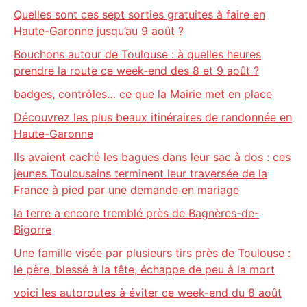
Quelles sont ces sept sorties gratuites à faire en
Haute-Garonne jusqu’au 9 août ?
Bouchons autour de Toulouse : à quelles heures
prendre la route ce week-end des 8 et 9 août ?
badges, contrôles… ce que la Mairie met en place
Découvrez les plus beaux itinéraires de randonnée en
Haute-Garonne
Ils avaient caché les bagues dans leur sac à dos : ces
jeunes Toulousains terminent leur traversée de la
France à pied par une demande en mariage
la terre a encore tremblé près de Bagnères-de-
Bigorre
Une famille visée par plusieurs tirs près de Toulouse :
le père, blessé à la tête, échappe de peu à la mort
voici les autoroutes à éviter ce week-end du 8 août