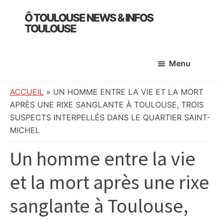
Skip
Skip
Skip
Ô TOULOUSE NEWS & INFOS
to
to
to
TOULOUSE
main
primary
footer
essentiel
content
sidebar
de
Menu
l’actualité
toulousaine
:
ACCUEIL
»
UN HOMME ENTRE LA VIE ET LA MORT
info
APRÈS UNE RIXE SANGLANTE À TOULOUSE, TROIS
locale,
SUSPECTS INTERPELLÉS DANS LE QUARTIER SAINT-
société,
MICHEL
culture,
Un homme entre la vie
politique,
météo,
et la mort après une rixe
faits
divers
sanglante à Toulouse,
et
initiatives