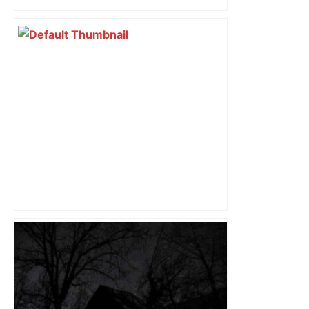
"On souhaite remettre un peu d’ordre" :
la mairie de Toulouse interdit le
commerce ambulant de 6 heures à
minuit dans ce grand quartier populaire
et prévoit des sanctions pour libérer