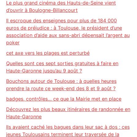
Le plus grand cinéma des Hauts-de-Seine vient
d’ouvrir à Boulogne-Billancourt
Il escroque des enseignes pour plus de 184 000
euros de préjudice : à Toulouse, le président d’une
association d’aide aux sans-abri dépensait l’argent au
poker
cet axe vers les plages est perturbé
Quelles sont ces sept sorties gratuites à faire en
Haute-Garonne jusqu’au 9 août ?
Bouchons autour de Toulouse : à quelles heures
prendre la route ce week-end des 8 et 9 août ?
badges, contrôles… ce que la Mairie met en place
Découvrez les plus beaux itinéraires de randonnée en
Haute-Garonne
Ils avaient caché les bagues dans leur sac à dos : ces
jeunes Toulousains terminent leur traversée de la