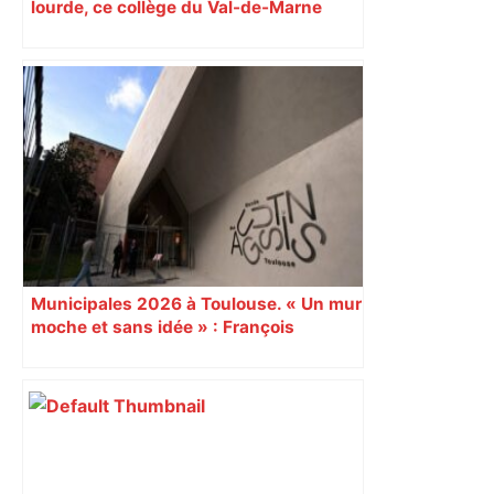
lourde, ce collège du Val-de-Marne
rouvrira en 2031
Municipales 2026 à Toulouse. « Un mur
moche et sans idée » : François
Piquemal (LFI), un détracteur de plus
du nouvel accueil du musée des
Augustins