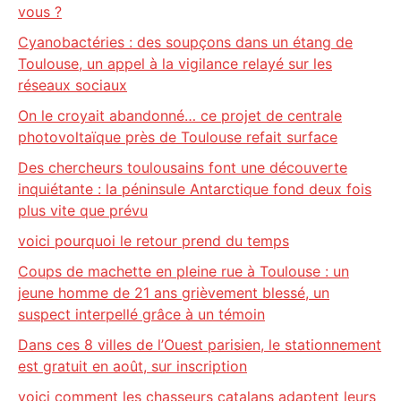
vous ?
Cyanobactéries : des soupçons dans un étang de
Toulouse, un appel à la vigilance relayé sur les
réseaux sociaux
On le croyait abandonné… ce projet de centrale
photovoltaïque près de Toulouse refait surface
Des chercheurs toulousains font une découverte
inquiétante : la péninsule Antarctique fond deux fois
plus vite que prévu
voici pourquoi le retour prend du temps
Coups de machette en pleine rue à Toulouse : un
jeune homme de 21 ans grièvement blessé, un
suspect interpellé grâce à un témoin
Dans ces 8 villes de l’Ouest parisien, le stationnement
est gratuit en août, sur inscription
voici comment les chasseurs catalans adaptent leurs