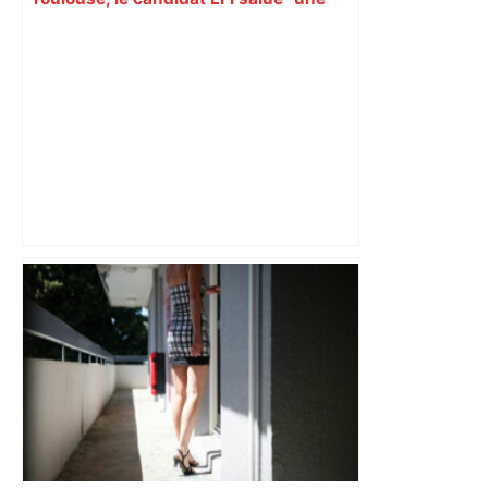
dynamique qui nous oblige à la
responsabilité" – Franceinfo
Mort mystérieuse près de Toulouse :
une émission de M6 revient sur l'affaire
Christian Abraham, retrouvé la gorge
tranchée et recouvert de feuilles il y a
deux ans – ladepeche.fr