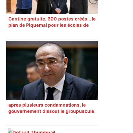
Cantine gratuite, 600 postes créés… le
plan de Piquemal pour les écoles de
Toulouse
après plusieurs condamnations, le
gouvernement dissout le groupuscule
d’extrême droite d’Albi