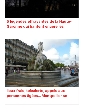
l’espace public – ladepeche.fr
5 légendes effrayantes de la Haute-
Garonne qui hantent encore les
villages aujourd’hui
lieux frais, téléalerte, appels aux
personnes âgées… Montpellier se
prépare à une semaine étouffante