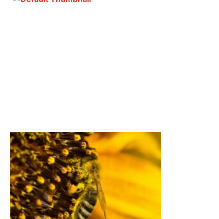
Capilla en bleu ciel pour combien de
temps encore ? Toulouse et l'UBB aux
aguets – Rugbynistere