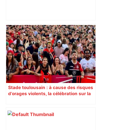
Direct. Top 14 – Montpellier – Stade
français : qui pour rejoindre l'ogre
toulousain en finale ? Suivez la demi-
finale – Rugbyrama
Stade toulousain : à cause des risques
d’orages violents, la célébration sur la
place du Capitole est annulée ce
dimanche soir